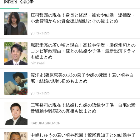
関連する記事
庄司哲郎の現在！身長と経歴・彼女や結婚・逮捕歴・
小倉智昭からの資金援助騒動とその後まとめ
yujitake226
堀部圭亮の若い頃と現在！高校や学歴・勝俣州和との
コンビ解散理由・嫁との結婚や子供・最新出演ドラマ
も総まとめ
himawari
渡洋史(篠原恵美の夫)の息子や嫁の死因！若い頃や自
宅・結婚の馴れ初めもまとめ
yujitake226
三宅裕司の現在！結婚した嫁の語録や子供・自宅の騒
音騒動や難病説の真相も総まとめ
KABURAGIREMON
中嶋しゅうの若い頃や死因！鷲尾真知子との結婚や子