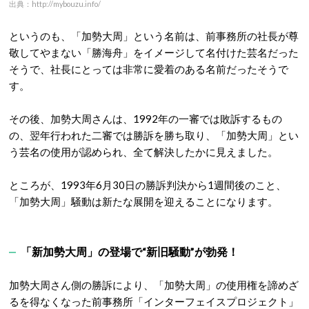
出典：http://mybouzu.info/
というのも、「加勢大周」という名前は、前事務所の社長が尊
敬してやまない「勝海舟」をイメージして名付けた芸名だった
そうで、社長にとっては非常に愛着のある名前だったそうで
す。
その後、加勢大周さんは、1992年の一審では敗訴するもの
の、翌年行われた二審では勝訴を勝ち取り、「加勢大周」とい
う芸名の使用が認められ、全て解決したかに見えました。
ところが、1993年6月30日の勝訴判決から1週間後のこと、
「加勢大周」騒動は新たな展開を迎えることになります。
「新加勢大周」の登場で“新旧騒動”が勃発！
加勢大周さん側の勝訴により、「加勢大周」の使用権を諦めざ
るを得なくなった前事務所「インターフェイスプロジェクト」