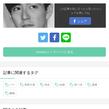
この記事が役に立ったと思ったら
シ
ェア
を押してね
シェア
NewSeeトップページに戻る
記事に関連するタグ
バー
加勢大周
現在
結婚
若い頃
逮捕
離婚