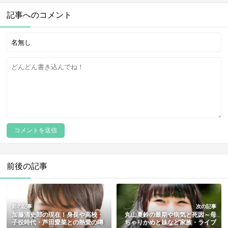
記事へのコメント
前後の記事
前の記事
次の記事
加藤清史郎の現在！身長や高校・
丸山夏鈴の最期や病気と死因～母
子役時代・芦田愛菜との熱愛の噂
ちゃりかめと妹など家族・ライブ