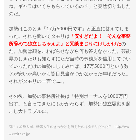
ね。ギャラはいくらもらっているの？」と突然切り出した
のだ。
加勢はこのとき「17万5000円です」と正直に答えてしま
った。それを聞いてタモリは
「安すぎだよ！ そんな事務
所辞めて独立しちゃえよ」と冗談まじりにけしかけた
の
だ。加勢は顔をこわばらせながら何も答えなかった。芸能
界のしきたりも知らずにただ当時の事務所を信用してつい
ていっただけの加勢にしてみれば、17万5000円という数
字が安いか高いかも皆目見当がつかなかった年頃だった。
それがタモリの一言で……。
その後、加勢の事務所社長は「特別ボーナスを1000万円
出す」と言ってきたにもかかわらず、加勢は独立騒動を起
こし大トラブルに。
引用：加勢大周、転落人生のきっかけを与えたのはタモリだった!? http://ww
w.excite.co.jp/