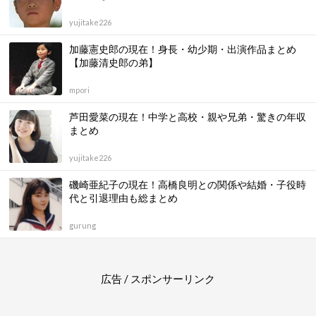
yujitake226
加藤憲史郎の現在！身長・幼少期・出演作品まとめ
【加藤清史郎の弟】
mpori
芦田愛菜の現在！中学と高校・親や兄弟・驚きの年収
まとめ
yujitake226
磯崎亜紀子の現在！高橋良明との関係や結婚・子役時
代と引退理由も総まとめ
gurung
広告 / スポンサーリンク