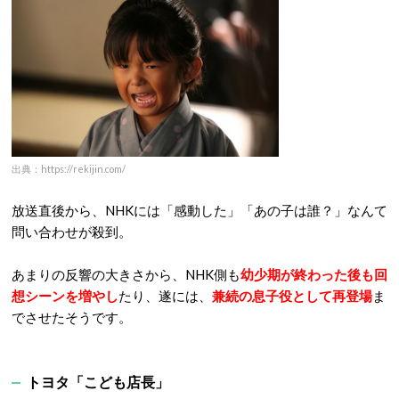
出典：https://rekijin.com/
放送直後から、NHKには「感動した」「あの子は誰？」なんて
問い合わせが殺到。
あまりの反響の大きさから、NHK側も
幼少期が終わった後も回
想シーンを増やし
たり、遂には、
兼続の息子役として再登場
ま
でさせたそうです。
トヨタ「こども店長」