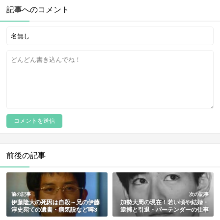
記事へのコメント
前後の記事
前の記事
次の記事
伊藤隆大の死因は自殺～兄の伊藤
加勢大周の現在！若い頃や結婚・
淳史宛ての遺書・病気説など噂3
逮捕と引退・バーテンダーの仕事
つも総まとめ
など総まとめ