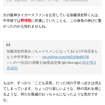
引用：加藤清史郎 ２年で身長１７センチ高く http://www.daily.co.jp/
大の阪神タイガースファンを公言している加藤清史郎くんは、
中学校では
野球部
に所属していたことも、この身長の伸びに繋
がったのかも知れませんね。
加藤清史郎君めっちゃイケメンになってる( ‘ω’)子供店長も
もう中学卒業か・・・
pic.twitter.com/hdDzNpdXOB
— いのー(伝説の測量士)@星晶交換 (@ruburagu)
2017年3
月20日
もはや、すっかり「こども店長」だった頃の子供っぽさは消え
てしまっています。ちょっぴり寂しいような、時の流れを感じ
るような、何だか親戚のおっちゃんになったような気分です
な。