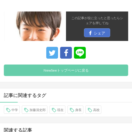
この記事が役に立ったと思ったら
シ
ェア
を押してね
シェア
NewSeeトップページに戻る
記事に関連するタグ
中学
加藤清史郎
現在
身長
高校
関連する記事