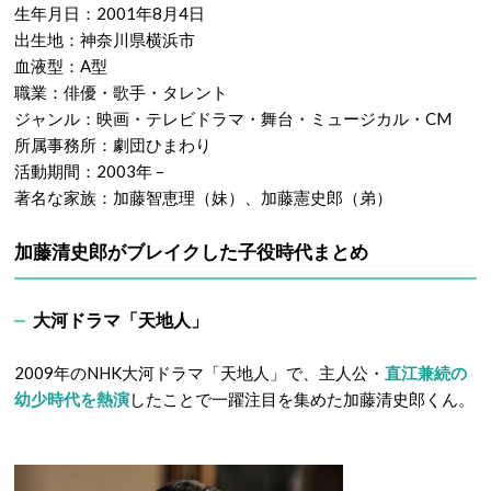
生年月日：2001年8月4日
出生地：神奈川県横浜市
血液型：A型
職業：俳優・歌手・タレント
ジャンル：映画・テレビドラマ・舞台・ミュージカル・CM
所属事務所：劇団ひまわり
活動期間：2003年 –
著名な家族：加藤智恵理（妹）、加藤憲史郎（弟）
加藤清史郎がブレイクした子役時代まとめ
大河ドラマ「天地人」
2009年のNHK大河ドラマ「天地人」で、主人公・
直江兼続の
幼少時代を熱演
したことで一躍注目を集めた加藤清史郎くん。