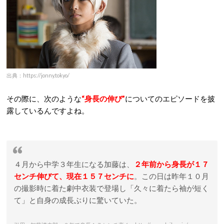
出典：https://jonny.tokyo/
その際に、次のような
“身長の伸び”
についてのエピソードを披
露しているんですよね。
４月から中学３年生になる加藤は、
２年前から身長が１７
センチ伸びて、現在１５７センチに
。この日は昨年１０月
の撮影時に着た劇中衣装で登場し「久々に着たら袖が短く
て」と自身の成長ぶりに驚いていた。