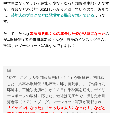
中学生になってテレビ露出が少なくなった加藤清史郎くんです
が、舞台などの芸能活動はしっかりと続けているので、近年で
は、
芸能人のブログなどに登場する機会が増えている
ようで
す。
そして、そんな
加藤清史郎くんの成長した姿が話題になった
の
が…歌舞伎役者の市川海老蔵さんが、自身のインスタグラムに
投稿したツーショット写真なんですよね！
“初代・こども店長”加藤清史郎（１４）が歌舞伎に初挑戦
した「六本木歌舞伎『地球投五郎宇宙荒事』」（宮藤官九
郎脚本、三池崇史演出）が２３日に千秋楽を迎え、デイリ
ースポーツの取材に応じた。最近は同舞台で共演した市川
海老蔵（３７）のブログにツーショット写真が掲載され
「イケメンになった」「めっちゃ大人になった！」などと