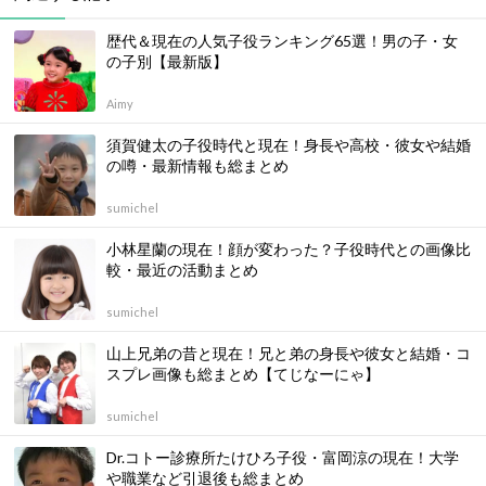
歴代＆現在の人気子役ランキング65選！男の子・女
の子別【最新版】
Aimy
須賀健太の子役時代と現在！身長や高校・彼女や結婚
の噂・最新情報も総まとめ
sumichel
小林星蘭の現在！顔が変わった？子役時代との画像比
較・最近の活動まとめ
sumichel
山上兄弟の昔と現在！兄と弟の身長や彼女と結婚・コ
スプレ画像も総まとめ【てじなーにゃ】
sumichel
Dr.コトー診療所たけひろ子役・富岡涼の現在！大学
や職業など引退後も総まとめ