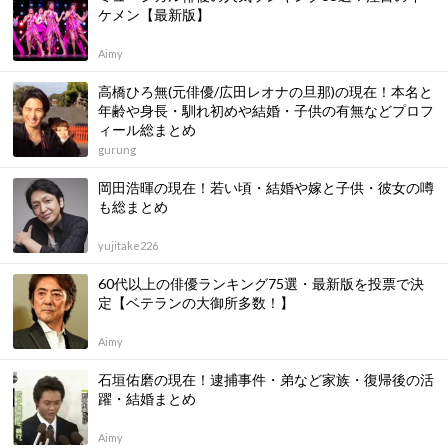
ケメン【最新版】
Aimy
高橋ひろ無(元俳優/広田レオナの旦那)の現在！本名と
年齢や身長・馴れ初めや結婚・子供の有無などプロフ
ィール総まとめ
gurung
岡田浩暉の現在！若い頃・結婚や嫁と子供・彼女の噂
も総まとめ
yujitake226
60代以上の俳優ランキング75選・最新版を投票で決
定【ベテランの大御所多数！】
Aimy
石垣佑磨の現在！逮捕事件・弟など家族・復帰後の活
躍・結婚まとめ
Aimy