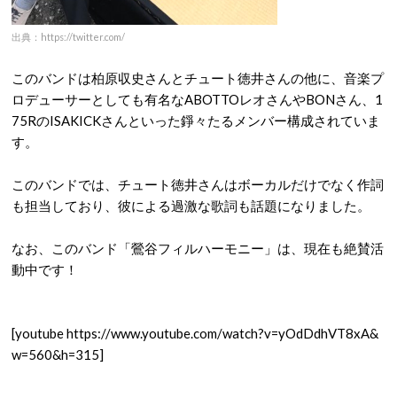
出典：https://twitter.com/
このバンドは柏原収史さんとチュート徳井さんの他に、音楽プ
ロデューサーとしても有名なABOTTOレオさんやBONさん、1
75RのISAKICKさんといった錚々たるメンバー構成されていま
す。
このバンドでは、チュート徳井さんはボーカルだけでなく作詞
も担当しており、彼による過激な歌詞も話題になりました。
なお、このバンド「鶯谷フィルハーモニー」は、現在も絶賛活
動中です！
[youtube https://www.youtube.com/watch?v=yOdDdhVT8xA&
w=560&h=315]