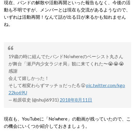
現在、バンドの解散や活動再開といった報告もなく、今後の活
動も不明ですが、メンバーとは現在も交流があるようなので、
いずれは活動再開！なんて話が出る日が来るかも知れません
ね。
19歳の時に組んでたバンドNo’whereのベーシスト丸さん
が舞台「瀬戸内少女ラジオ局」観に来てくれた〜😭😭😭
感謝
会えて嬉しかった！
そして相変わらずマッチョだった💪😤
pic.twitter.com/kgo
22ko69U
— 柏原収史 (@shuji6931)
2018年8月11日
現在も、YouTubeに「No’where」の動画が残っていたので、こ
の機会にいくつか紹介しておきましょう。