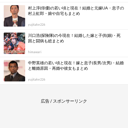
村上淳(俳優)の若い頃と現在！結婚と元嫁UA・息子の
村上虹郎・娘や自宅もまとめ
yujitake226
川口浩(探険隊)の今現在！結婚した嫁と子供(娘)・死
因と闘病も総まとめ
himawari
中野英雄の若い頃と現在！嫁と息子(長男/次男)・結婚
と離婚原因・再婚や彼女もまとめ
yujitake226
広告 / スポンサーリンク