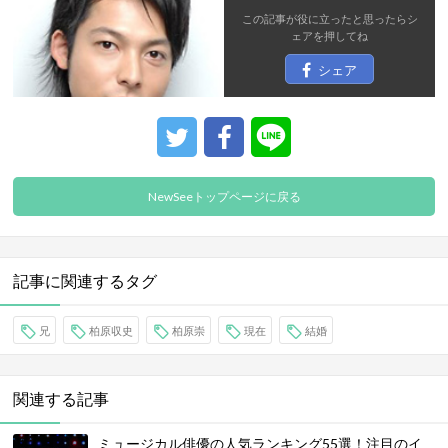
この記事が役に立ったと思ったら
シ
ェア
を押してね
シェア
NewSeeトップページに戻る
記事に関連するタグ
兄
柏原収史
柏原崇
現在
結婚
関連する記事
ミュージカル俳優の人気ランキング55選！注目のイ