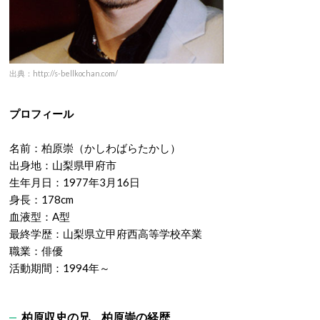
出典：http://s-bellkochan.com/
プロフィール
名前：柏原崇（かしわばらたかし）
出身地：山梨県甲府市
生年月日：1977年3月16日
身長：178cm
血液型：A型
最終学歴：山梨県立甲府西高等学校卒業
職業：俳優
活動期間：1994年～
柏原収史の兄、柏原崇の経歴