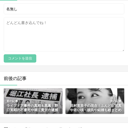
前後の記事
前の記事
次の記事
ライブドア事件の真相＆黒幕！野
田村英里子の現在！ふんどし写真
口英昭の不審死や堀江貴文の逮捕
や若い頃・彼氏や結婚も総まとめ
をわかりやすく解説