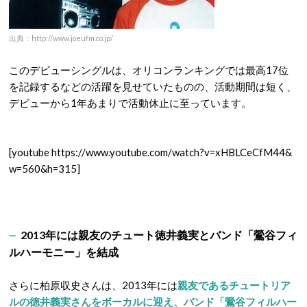
出典：http://www.joeufm.co.jp/
このデビューシングルは、オリコンランキングでは最高17位
を記録するなどの活躍を見せていたものの、活動期間は短く、
デビューから1年あまりで活動休止に至っています。
[youtube https://www.youtube.com/watch?v=xHBLCeCfM44&
w=560&h=315]
2013年には親友のチュート徳井義実とバンド「鶯谷フィ
ルハーモニー」を結成
さらに柏原収史さんは、2013年には
親友であるチュートリア
ルの徳井義実さんをボーカルに迎え、バンド「鶯谷フィルハー