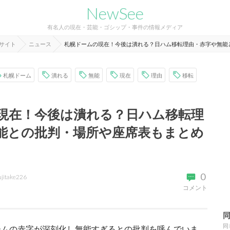
NewSee
有名人の現在・芸能・ゴシップ・事件の情報メディア
報サイト
ニュース
札幌ドームの現在！今後は潰れる？日ハム移転理由・赤字や無能
札幌ドーム
潰れる
無能
現在
理由
移転
現在！今後は潰れる？日ハム移転理
能との批判・場所や座席表もまとめ
0
ujitake226
コメント
同
ームの赤字が深刻化し無能すぎるとの批判を呼んでいま