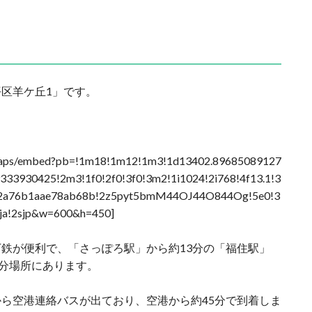
区羊ケ丘1」です。
。
/maps/embed?pb=!1m18!1m12!1m3!1d13402.89685089127
33930425!2m3!1f0!2f0!3f0!3m2!1i1024!2i768!4f13.1!3
2a76b1aae78ab68b!2z5pyt5bmM44OJ44O844Og!5e0!3
sja!2sjp&w=600&h=450]
鉄が便利で、「さっぽろ駅」から約13分の「福住駅」
0分場所にあります。
ら空港連絡バスが出ており、空港から約45分で到着しま