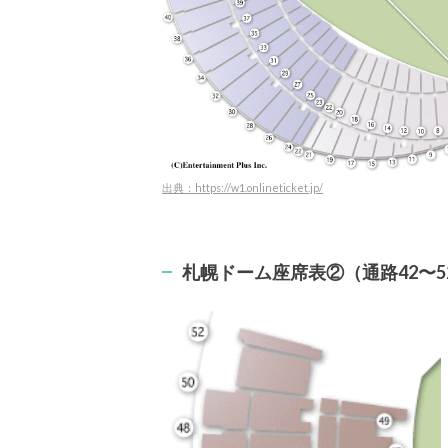
出典：https://w1.onlineticket.jp/
札幌ドーム座席表②（通路42〜