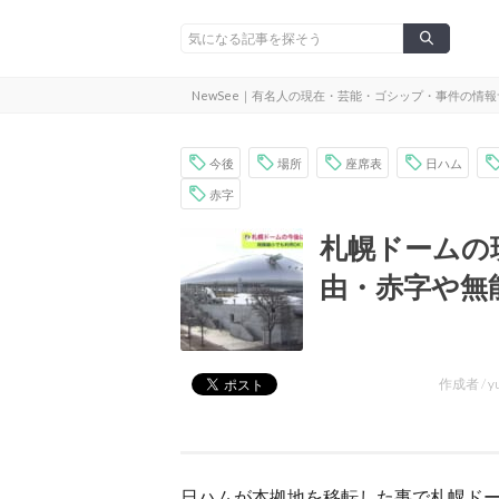
NewSee｜有名人の現在・芸能・ゴシップ・事件の情
今後
場所
座席表
日ハム
赤字
札幌ドームの
由・赤字や無
作成者 /
y
日ハムが本拠地を移転した事で札幌ド