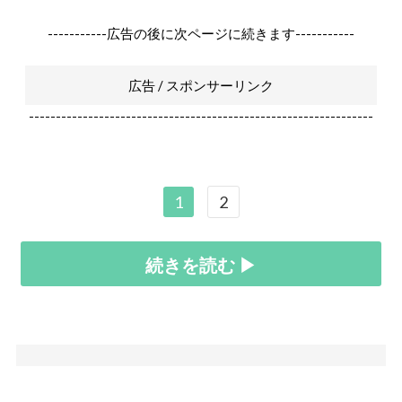
-----------広告の後に次ページに続きます-----------
広告 / スポンサーリンク
----------------------------------------------------------------
1
2
続きを読む ▶