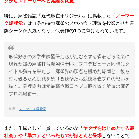
グからストーリーへと路線を変更
。
特に、麻雀雑誌『近代麻雀オリジナル』に掲載した「
ノーマー
ク爆牌党
」は自身の持つ麻雀のノウハウ・理論を投影させた闘
牌シーンが人気となり、代表作の1つに挙げられています。
麻雀好きの大学生鉄壁保たちがたむろする雀荘どら道楽に
現れた謎の麻雀打ち爆岡弾十郎。プロデビューと同時にタ
イトル独占を果たし、麻雀界の頂点を極めた爆岡と、彼を
打ち破るため挑戦を続ける鉄壁たち競技麻雀プロの戦いを
描く。闘牌協力は元最高位戦日本プロ麻雀協会所属の麻雀
プロ馬場裕一。
引用：
ノーマーク爆牌党
また、作風として一貫しているのが
「ヤクザをはじめとする裏
社会」や「暴力」といったものがほとんど登場
しないことで