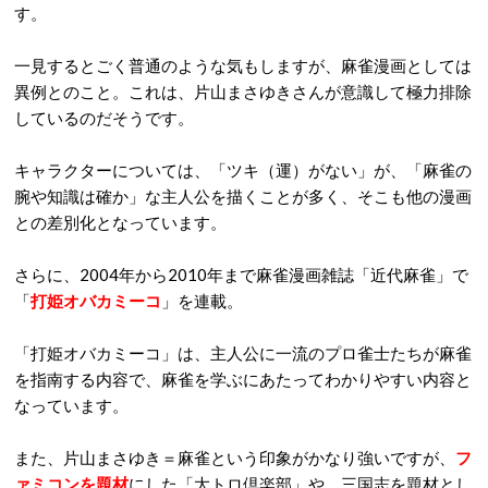
す。
一見するとごく普通のような気もしますが、麻雀漫画としては
異例とのこと。これは、片山まさゆきさんが意識して極力排除
しているのだそうです。
キャラクターについては、「ツキ（運）がない」が、「麻雀の
腕や知識は確か」な主人公を描くことが多く、そこも他の漫画
との差別化となっています。
さらに、2004年から2010年まで麻雀漫画雑誌「近代麻雀」で
「
打姫オバカミーコ
」を連載。
「打姫オバカミーコ」は、主人公に一流のプロ雀士たちが麻雀
を指南する内容で、麻雀を学ぶにあたってわかりやすい内容と
なっています。
また、片山まさゆき＝麻雀という印象がかなり強いですが、
フ
ァミコンを題材
にした「大トロ倶楽部」や、三国志を題材とし