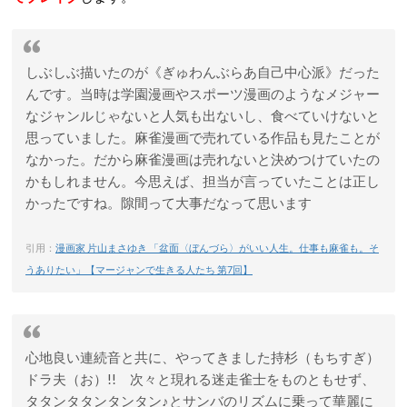
しぶしぶ描いたのが《ぎゅわんぶらあ自己中心派》だった
んです。当時は学園漫画やスポーツ漫画のようなメジャー
なジャンルじゃないと人気も出ないし、食べていけないと
思っていました。麻雀漫画で売れている作品も見たことが
なかった。だから麻雀漫画は売れないと決めつけていたの
かもしれません。今思えば、担当が言っていたことは正し
かったですね。隙間って大事だなって思います
引用：
漫画家 片山まさゆき 「盆面〈ぼんづら〉がいい人生。仕事も麻雀も。そ
うありたい」【マージャンで生きる人たち 第7回】
心地良い連続音と共に、やってきました持杉（もちすぎ）
ドラ夫（お）!! 次々と現れる迷走雀士をものともせず、
タタンタタンタンタン♪とサンバのリズムに乗って華麗に