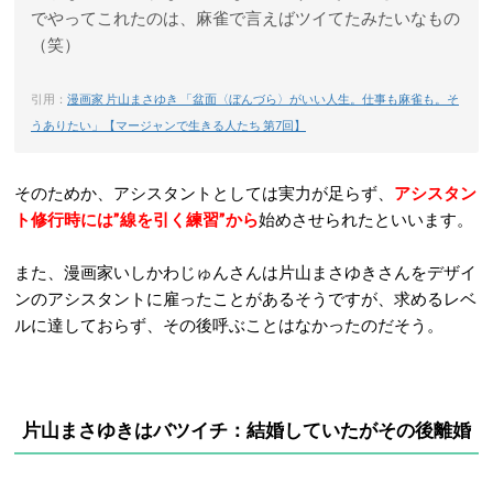
でやってこれたのは、麻雀で言えばツイてたみたいなもの
（笑）
引用：
漫画家 片山まさゆき 「盆面〈ぼんづら〉がいい人生。仕事も麻雀も。そ
うありたい」【マージャンで生きる人たち 第7回】
そのためか、アシスタントとしては実力が足らず、
アシスタン
ト修行時には”線を引く練習”から
始めさせられたといいます。
また、漫画家いしかわじゅんさんは片山まさゆきさんをデザイ
ンのアシスタントに雇ったことがあるそうですが、求めるレベ
ルに達しておらず、その後呼ぶことはなかったのだそう。
片山まさゆきはバツイチ：結婚していたがその後離婚