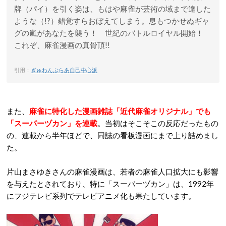
牌（パイ）を引く姿は、もはや麻雀が芸術の域まで達した
ような（!?）錯覚すらおぼえてしまう。息もつかせぬギャ
グの嵐があなたを襲う！ 世紀のバトルロイヤル開始！
これぞ、麻雀漫画の真骨頂!!
引用：
ぎゅわんぶらあ自己中心派
また、
麻雀に特化した漫画雑誌「近代麻雀オリジナル」でも
「スーパーヅカン」を連載
。当初はそこそこの反応だったもの
の、連載から半年ほどで、同誌の看板漫画にまで上り詰めまし
た。
片山まさゆきさんの麻雀漫画は、若者の麻雀人口拡大にも影響
を与えたとされており、特に「スーパーヅカン」は、1992年
にフジテレビ系列でテレビアニメ化も果たしています。