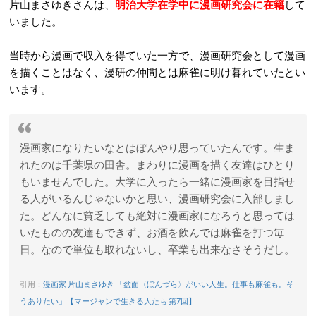
片山まさゆきさんは、
明治大学在学中に漫画研究会に在籍
して
いました。
当時から漫画で収入を得ていた一方で、漫画研究会として漫画
を描くことはなく、漫研の仲間とは麻雀に明け暮れていたとい
います。
漫画家になりたいなとはぼんやり思っていたんです。生ま
れたのは千葉県の田舎。まわりに漫画を描く友達はひとり
もいませんでした。大学に入ったら一緒に漫画家を目指せ
る人がいるんじゃないかと思い、漫画研究会に入部しまし
た。どんなに貧乏しても絶対に漫画家になろうと思っては
いたものの友達もできず、お酒を飲んでは麻雀を打つ毎
日。なので単位も取れないし、卒業も出来なさそうだし。
引用：
漫画家 片山まさゆき 「盆面〈ぼんづら〉がいい人生。仕事も麻雀も。そ
うありたい」【マージャンで生きる人たち 第7回】