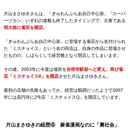
片山まさゆきさんは、「ぎゅわんぶらあ自己中心派」「スーパ
ーヅカン」いずれの連載も終了したタイミングで、古巣である
明大前
に雀荘を開店
。
「ぎゅわんぶらあ自己中心派」に登場する雀荘から名付けられ
た「ミスチョイス」という名の同店は、自身の作品に登場させ
たものの、しばらくして経営難となり閉店してしまいます。
その後、2002年に今度は場所を
吉祥寺駅前へと変え、再び雀
荘「ミスチョイスR」を開店
させた片山まさゆきさん。
最初の店舗の失敗もあってか、経営は順調だったようで2007
年には高円寺に2号店「ミスチョイスQ」を開店しています。
片山まさゆきの経歴④ 麻雀漫画なのに「裏社会」