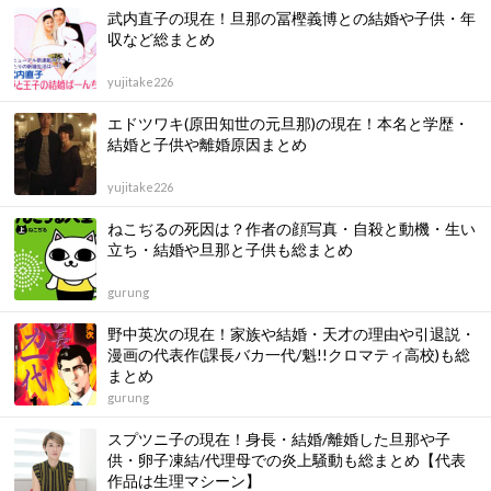
武内直子の現在！旦那の冨樫義博との結婚や子供・年
収など総まとめ
yujitake226
エドツワキ(原田知世の元旦那)の現在！本名と学歴・
結婚と子供や離婚原因まとめ
yujitake226
ねこぢるの死因は？作者の顔写真・自殺と動機・生い
立ち・結婚や旦那と子供も総まとめ
gurung
野中英次の現在！家族や結婚・天才の理由や引退説・
漫画の代表作(課長バカ一代/魁!!クロマティ高校)も総
まとめ
gurung
スプツニ子の現在！身長・結婚/離婚した旦那や子
供・卵子凍結/代理母での炎上騒動も総まとめ【代表
作品は生理マシーン】