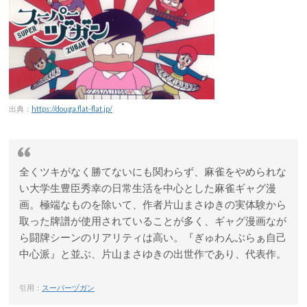
出典：
https://douga.flat-flat.jp/
全くツキがなく勝てないにも関わらず、麻雀をやめられな
い大学生豊臣秀幸の日常生活を中心とした麻雀ギャグ漫
画。極端なものを除いて、作者片山まさゆきの実体験から
取った牌譜が使用されていることが多く、ギャグ漫画なが
ら闘牌シーンのリアリティは高い。『ぎゅわんぶらぁ自己
中心派』と並ぶ、片山まさゆきの出世作であり、代表作。
引用：
スーパーヅガン