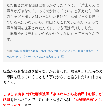
ただ担当は麻雀漫画に引っかかったようで。『片山くんは
麻雀が好きなの？』って聞かれて『はい』と答えたら『学
園ギャグを描く人はいっぱいいるけど、麻雀ギャグを描い
ている人はいないから。片山くんこれでいかない？』って
麻雀漫画を提案されたんです。でも僕は抵抗しました。
『麻雀漫画は売れないからやりたくない』って言ったんで
す。
引用：
漫画家 片山まさゆき 「盆面〈ぼんづら〉がいい人生。仕事も麻雀も。そ
うありたい」【マージャンで生きる人たち 第7回】
担当から麻雀漫画を描かないかと言われ、難色を示したものの
「隙間を狙っていくことも大事だから」と諭された片山まさゆ
きさん。
しぶしぶ描き上げた麻雀漫画「ぎゅわんぶらあ自己中心派」が
話題
を呼んだことで、片山まさゆきさんは、
“麻雀漫画家”とし
てブレイク
します。