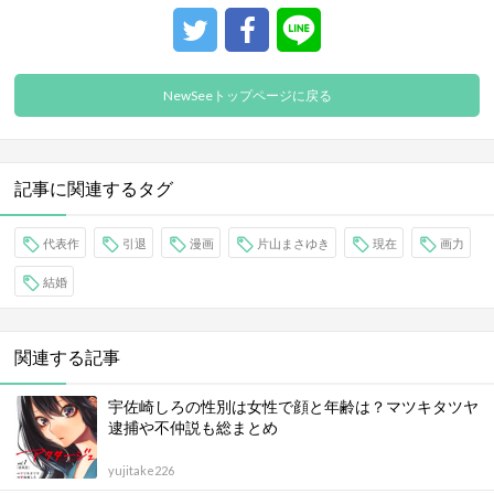
NewSeeトップページに戻る
記事に関連するタグ
代表作
引退
漫画
片山まさゆき
現在
画力
結婚
関連する記事
宇佐崎しろの性別は女性で顔と年齢は？マツキタツヤ
逮捕や不仲説も総まとめ
yujitake226