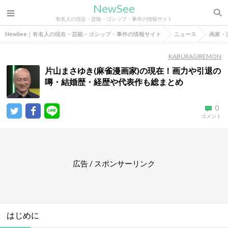
NewSee
有名人の現在・芸能・ゴシップ・事件の情報サイト
NewSee｜有名人の現在・芸能・ゴシップ・事件の情報サイト
ニュース
画家・
KABURAGIREMON
片山まさゆき(麻雀漫画家)の現在！画力や引退の
噂・結婚歴・経歴や代表作も総まとめ
0
コメント
広告 / スポンサーリンク
はじめに