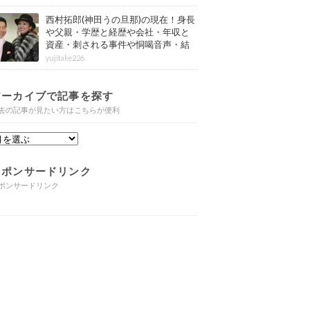
西村拓郎(神田うの旦那)の現在！身長
や父親・学歴と経歴や会社・年収と
資産・刺される事件や恫喝音声・結
婚と子供や自宅・脳梗塞の病気もま
yujitake226
とめ
アーカイブで記事を探す
去の記事が見たい方はこちらが便利
スポンサードリンク
ポンサードリンク