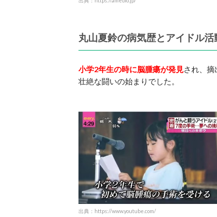
出典：https://ameblo.jp/
丸山夏鈴の病気歴とアイドル活
小学2年生の時に脳腫瘍が発見
され、摘
壮絶な闘いの始まりでした。
出典：https://www.youtube.com/