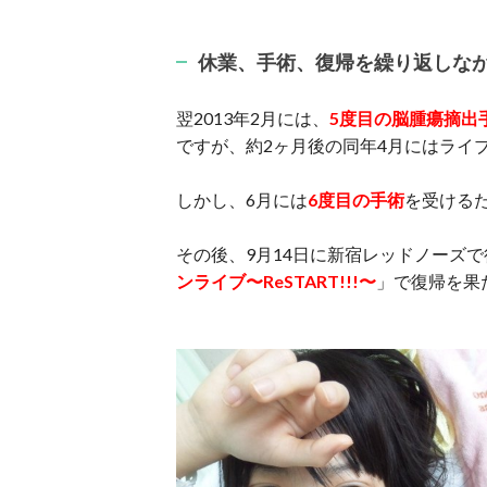
休業、手術、復帰を繰り返しな
翌2013年2月には、
5度目の脳腫瘍摘出
ですが、約2ヶ月後の同年4月にはライ
しかし、6月には
6度目の手術
を受ける
その後、9月14日に新宿レッドノーズ
ンライブ〜ReSTART!!!〜
」で復帰を果