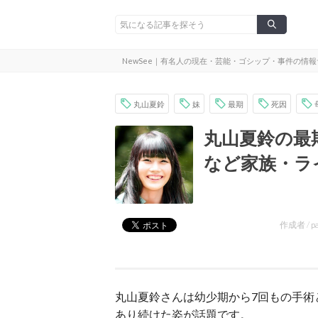
NewSee｜有名人の現在・芸能・ゴシップ・事件の情
丸山夏鈴
妹
最期
死因
丸山夏鈴の最
など家族・ラ
作成者 /
p
丸山夏鈴さんは幼少期から7回もの手術
あり続けた姿が話題です。