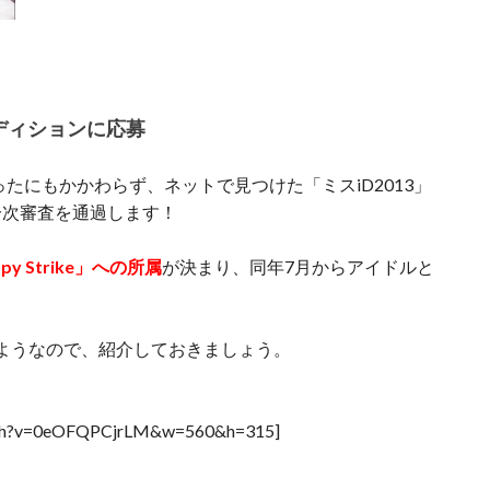
ーディションに応募
ったにもかかわらず、ネットで見つけた「ミスiD2013」
一次審査を通過します！
y Strike」への所属
が決まり、同年7月からアイドルと
いるようなので、紹介しておきましょう。
atch?v=0eOFQPCjrLM&w=560&h=315]