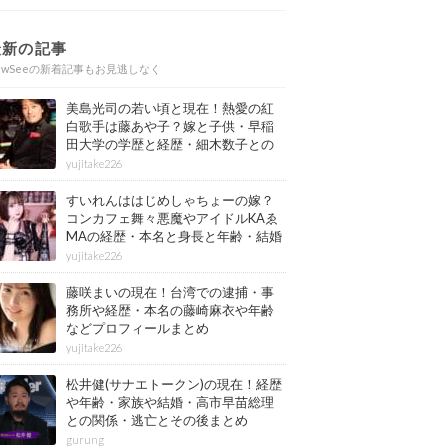
最新の記事
ewSeeの新着記事もお見逃しなく
美島光司の若い頃と現在！熱愛の紅
白歌手は藤あや子？嫁と子供・早稲
田大学の学歴と経歴・細木数子との
確執もまとめ
yujitake226
すいれんははじめしゃちょーの嫁？
コンカフェ舞々悪魔やアイドルKAゑ
MAの経歴・本名と身長と年齢・結婚
情報もまとめ
yujitake226
藤咲まいの現在！台湾での逮捕・事
務所や経歴・本名の藤崎麻衣や年齢
などプロフィールまとめ
yujitake226
松井健(サナエトークン)の現在！経歴
や年齢・家族や結婚・高市早苗総理
との関係・逃亡とその後まとめ
gurung