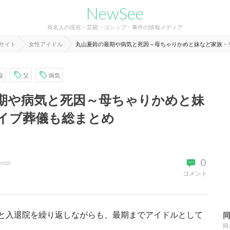
NewSee
有名人の現在・芸能・ゴシップ・事件の情報メディア
報サイト
女性アイドル
丸山夏鈴の最期や病気と死因～母ちゃりかめと妹など家族・
母
父
病気
期や病気と死因～母ちゃりかめと妹
イブ葬儀も総まとめ
0
asspi
コメント
と入退院を繰り返しながらも、最期までアイドルとして
同