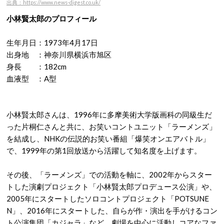
出典：https://www.news-digest.co.uk/
小林賢太郎のプロフィール
生年月日：1973年4月17日
出身地 ：神奈川県横浜市旭区
身長 ：182cm
血液型 ：A型
小林賢太郎さんは、1996年に多摩美術大学版画科の同級生だ
った片桐仁さんと共に、お笑いコントユニット「ラーメンズ」
を結成し、NHKの伝説的お笑い番組「爆笑オンエアバトル」
で、1999年の第1回放送から活躍して知名度を上げます。
その後、「ラーメンズ」での活動を軸に、2002年からスター
トした演劇プロジェクト「小林賢太郎プロデュース公演」や、
2005年にスタートしたソロコントプロジェクト「POTSUNE
N」、2016年にスタートした、自らが作・演出を手がけるコン
ト公演集団「カジャラ」など、劇場を中心に活動しコアなファ