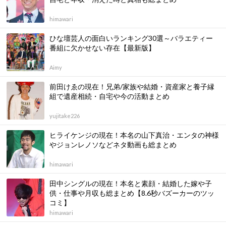
himawari
ひな壇芸人の面白いランキング30選～バラエティー
番組に欠かせない存在【最新版】
Aimy
前田けゑの現在！兄弟/家族や結婚・資産家と養子縁
組で遺産相続・自宅や今の活動まとめ
yujitake226
ヒライケンジの現在！本名の山下真治・エンタの神様
やジョンレノソなどネタ動画も総まとめ
himawari
田中シングルの現在！本名と素顔・結婚した嫁や子
供・仕事や月収も総まとめ【8.6秒バズーカーのツッ
コミ】
himawari