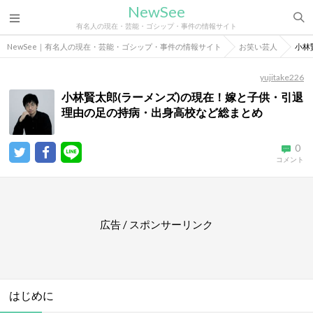
NewSee
有名人の現在・芸能・ゴシップ・事件の情報サイト
NewSee｜有名人の現在・芸能・ゴシップ・事件の情報サイト
お笑い芸人
小林
yujitake226
小林賢太郎(ラーメンズ)の現在！嫁と子供・引退
理由の足の持病・出身高校など総まとめ
0
コメント
広告 / スポンサーリンク
はじめに