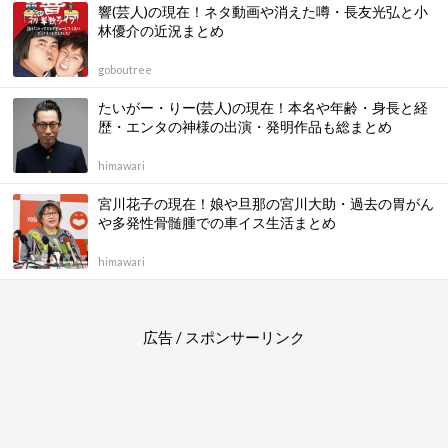
響(芸人)の現在！ネタ動画や消えた噂・長友光弘と小
林優介の近況まとめ
goboutree
たいがー・りー(芸人)の現在！本名や年齢・身長と経
歴・エンタの神様の出演・発明作品も総まとめ
himawari
宮川花子の現在！娘や旦那の宮川大助・過去の胃がん
や多発性骨髄腫での車イス生活まとめ
himawari
広告 / スポンサーリンク