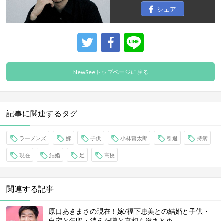
シェア
NewSeeトップページに戻る
記事に関連するタグ
ラーメンズ
嫁
子供
小林賢太郎
引退
持病
現在
結婚
足
高校
関連する記事
原口あきまさの現在！嫁/福下恵美との結婚と子供・
自宅と年収・消えた噂と真相も総まとめ