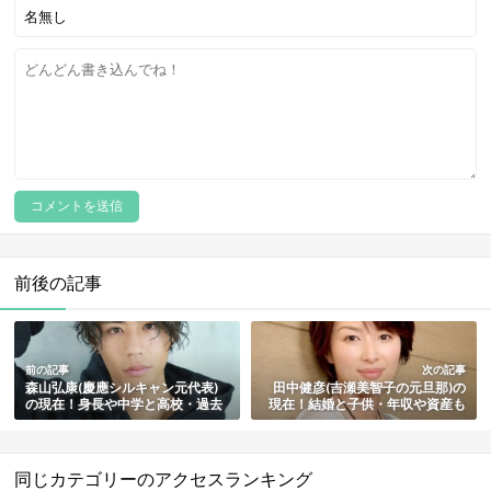
前後の記事
前の記事
次の記事
森山弘康(慶應シルキャン元代表)
田中健彦(吉瀬美智子の元旦那)の
の現在！身長や中学と高校・過去
現在！結婚と子供・年収や資産も
に勤めていた会社も総まとめ
まとめ【ラーメン店「光麺」の創
業者】
同じカテゴリーのアクセスランキング