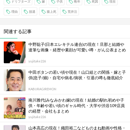
ドリフターズ
嫁
子供
晩年
死因
現在
理由
脱退
腹上死
荒井注
関連する記事
中野聡子(日本エレキテル連合)の現在！旦那と結婚や
達筆な画像・経歴や素顔が可愛い噂・がん公表まとめ
yujitake226
中田ボタンの若い頃や現在！山口組との関係・嫁と子
供(息子/娘)・自宅や病名/病状・引退の噂も徹底紹介
KABURAGIREMON
南川雅代(みなみかわ嫁)の現在！結婚の馴れ初めや子
供・年齢や若い頃のギャル時代・大学や渋谷109店員
の経歴・会社もまとめ
yujitake226
山本高広の現在！織田裕二などものまね動画や性格・