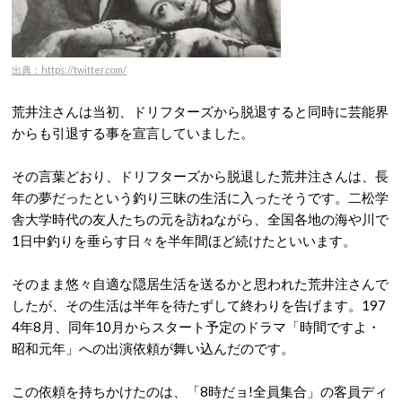
出典：https://twitter.com/
荒井注さんは当初、ドリフターズから脱退すると同時に芸能界
からも引退する事を宣言していました。
その言葉どおり、ドリフターズから脱退した荒井注さんは、長
年の夢だったという釣り三昧の生活に入ったそうです。二松学
舎大学時代の友人たちの元を訪ねながら、全国各地の海や川で
1日中釣りを垂らす日々を半年間ほど続けたといいます。
そのまま悠々自適な隠居生活を送るかと思われた荒井注さんで
したが、その生活は半年を待たずして終わりを告げます。197
4年8月、同年10月からスタート予定のドラマ「時間ですよ・
昭和元年」への出演依頼が舞い込んだのです。
この依頼を持ちかけたのは、「8時だョ!全員集合」の客員ディ