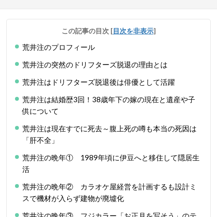
この記事の目次
[
目次を非表示
]
荒井注のプロフィール
荒井注の突然のドリフターズ脱退の理由とは
荒井注はドリフターズ脱退後は俳優として活躍
荒井注は結婚歴3回！38歳年下の嫁の現在と遺産や子
供について
荒井注は現在すでに死去～腹上死の噂も本当の死因は
「肝不全」
荒井注の晩年① 1989年頃に伊豆へと移住して隠居生
活
荒井注の晩年② カラオケ屋経営を計画するも設計ミ
スで機材が入らず建物が廃墟化
荒井注の晩年③ フジカラー「お正月を写そう」のテ