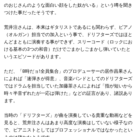
のおじさんのような面白い顔をした奴がいる」という噂を聞き
つけた事だったそうです。
荒井注さんは、本来はギタリストであるにも関わらず、ピアノ
（オルガン）担当での加入という事で、ドリフターズではほと
んどまともに演奏する事ができず、スリーコード（ロックにお
ける基本の3つの和音）だけでごまかしごまかし弾いていたと
いうエピソードがあります。
ただ、「8時だョ!全員集合」のプロデューサーの居作昌果さん
によれば「速弾きが得意」、音楽バンドとしてのドリフターズ
ではドラムを担当していた加藤茶さんによれば「指が短いから
時々半音ずれたが一応は弾けた」などの証言があり、諸説あり
ます。
当時の「ドリフターズ」が曲を演奏している貴重な動画などを
見ると、荒井注さんはあまり高度な演奏はしていない様子なの
で、ピアニストとしてはプロフェッショナルではなかったとい