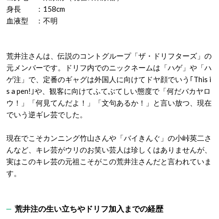
身長 ：158cm
血液型 ：不明
荒井注さんは、伝説のコントグループ「ザ・ドリフターズ」の
元メンバーです。ドリフ内でのニックネームは「ハゲ」や「ハ
ゲ注」で、定番のギャグは外国人に向けてドヤ顔でいう｢This i
s a pen!｣や、観客に向けてふてぶてしい態度で「何だバカヤロ
ウ！」「何見てんだよ！」「文句あるか！」と言い放つ、現在
でいう逆ギレ芸でした。
現在でこそカンニング竹山さんや「バイきんぐ」の小峠英二さ
んなど、キレ芸がウリのお笑い芸人は珍しくはありませんが、
実はこのキレ芸の元祖こそがこの荒井注さんだと言われていま
す。
荒井注の生い立ちやドリフ加入までの経歴