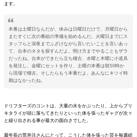
ます。
本番は土曜日なんだが、休みは日曜日だけで、月曜日から
またすぐに次の番組の準備を始めるんだ。火曜日までにス
タッフらと深夜までふざけながら言いたいことを言いあっ
て、台本のネタを探すんだよ。明け方までやることもザラ
だったね。台本ができたら立ち稽古、水曜と木曜に小道具
を発注し、金曜にセットを作り、土曜の本番は朝10時か
ら現場で稽古。そしたらもう本番だよ。あんなにキツイ時
期はなかったね。
ドリフターズのコントは、大量の水をかぶったり、上からブリ
キタライが頭に落ちてきたりといった体を張ったギャグが次々
と繰り出される事が最大の面白さでした。
最年長の荒井注さんにとって、こうした体を張った芸を毎週続