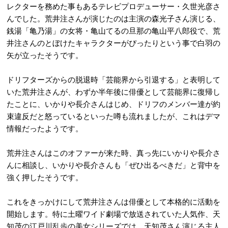
レクターを務めた事もあるテレビプロデューサー・久世光彦さ
んでした。荒井注さんが演じたのは主演の森光子さん演じる、
銭湯「亀乃湯」の女将・亀山てるの旦那の亀山平八郎役で、荒
井注さんのとぼけたキャラクターがぴったりという事で白羽の
矢が立ったそうです。
ドリフターズからの脱退時「芸能界から引退する」と表明して
いた荒井注さんが、わずか半年後に俳優として芸能界に復帰し
たことに、いかりや長介さんはじめ、ドリフのメンバー達が約
束違反だと怒っているといった噂も流れましたが、これはデマ
情報だったようです。
荒井注さんはこのオファーが来た時、真っ先にいかりや長介さ
んに相談し、いかりや長介さんも「ぜひ出るべきだ」と背中を
強く押したそうです。
これをきっかけにして荒井注さんは俳優として本格的に活動を
開始します。特に土曜ワイド劇場で放送されていた人気作、天
知茂の江戸川乱歩の美女シリーズでは、天知茂さん演じる主人