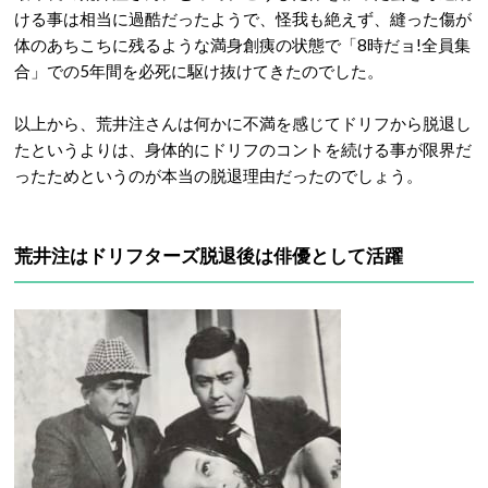
ける事は相当に過酷だったようで、怪我も絶えず、縫った傷が
体のあちこちに残るような満身創痍の状態で「8時だョ!全員集
合」での5年間を必死に駆け抜けてきたのでした。
以上から、荒井注さんは何かに不満を感じてドリフから脱退し
たというよりは、身体的にドリフのコントを続ける事が限界だ
ったためというのが本当の脱退理由だったのでしょう。
荒井注はドリフターズ脱退後は俳優として活躍