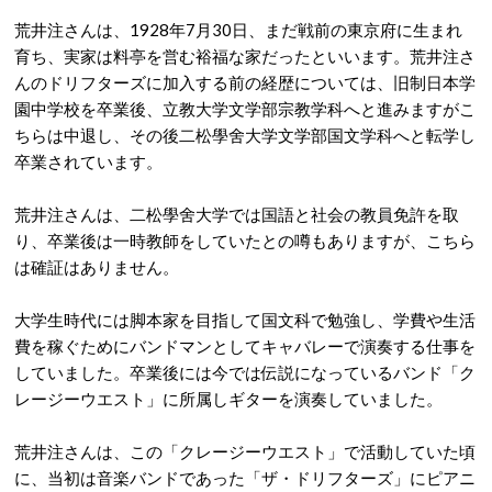
荒井注さんは、1928年7月30日、まだ戦前の東京府に生まれ
育ち、実家は料亭を営む裕福な家だったといいます。荒井注さ
んのドリフターズに加入する前の経歴については、旧制日本学
園中学校を卒業後、立教大学文学部宗教学科へと進みますがこ
ちらは中退し、その後二松學舍大学文学部国文学科へと転学し
卒業されています。
荒井注さんは、二松學舍大学では国語と社会の教員免許を取
り、卒業後は一時教師をしていたとの噂もありますが、こちら
は確証はありません。
大学生時代には脚本家を目指して国文科で勉強し、学費や生活
費を稼ぐためにバンドマンとしてキャバレーで演奏する仕事を
していました。卒業後には今では伝説になっているバンド「ク
レージーウエスト」に所属しギターを演奏していました。
荒井注さんは、この「クレージーウエスト」で活動していた頃
に、当初は音楽バンドであった「ザ・ドリフターズ」にピアニ