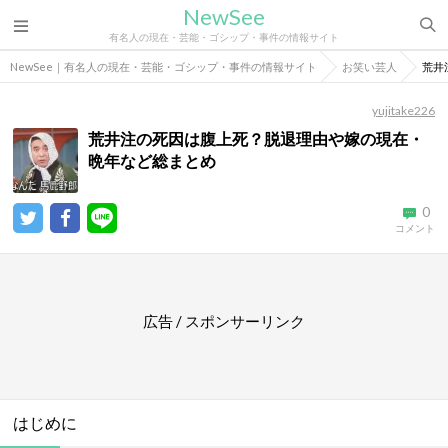
NewSee
有名人の現在・芸能・ゴシップ・事件の情報サイト
NewSee｜有名人の現在・芸能・ゴシップ・事件の情報サイト
お笑い芸人
荒井
yujitake226
荒井注の死因は腹上死？脱退理由や嫁の現在・
晩年など総まとめ
0
コメント
広告 / スポンサーリンク
はじめに