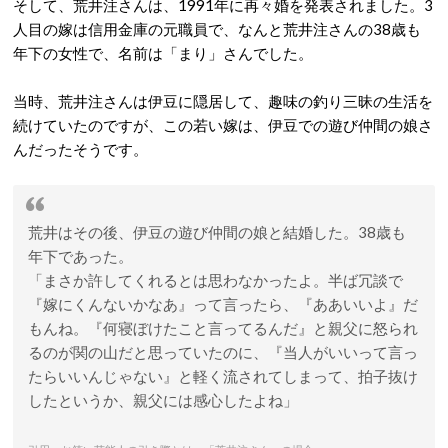
そして、荒井注さんは、1991年に再々婚を発表されました。3
人目の嫁は信用金庫の元職員で、なんと荒井注さんの38歳も
年下の女性で、名前は「まり」さんでした。
当時、荒井注さんは伊豆に隠居して、趣味の釣り三昧の生活を
続けていたのですが、この若い嫁は、伊豆での遊び仲間の娘さ
んだったそうです。
荒井はその後、伊豆の遊び仲間の娘と結婚した。38歳も
年下であった。
「まさか許してくれるとは思わなかったよ。半ば冗談で
『嫁にくんないかなあ』って言ったら、『ああいいよ』だ
もんね。『何寝ぼけたこと言ってるんだ』と親父に怒られ
るのが関の山だと思っていたのに、『当人がいいって言っ
たらいいんじゃない』と軽く流されてしまって、拍子抜け
したというか、親父には感心したよね」