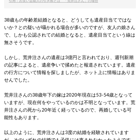
引用：お笑い芸能人の引き際とは 「荒井注さん」の場合
38歳もの年齢差結婚となると、どうしても遺産目当てではな
いか？との疑いが囁かれる場合が多いのですが、友人の娘さん
で、しかも公認されての結婚となると、遺産目当てという線は
無さそうです。
しかし、荒井注さんの遺産は3億円と言われており、週刊新潮
の記事によると、遺産争いで揉めたと報道されています。遺産
の行方について情報を探しましたが、ネット上に情報はありま
せんでした。
荒井注さんの38歳年下の嫁は2020年現在は53-54歳となって
いますが、現在何をやっているのかは不明となっています。荒
井注さんの死から20年近く経っているので、再婚している可
能性もあります。
以上のように、荒井注さんは3度の結婚を経験されています
が、そのいずれの結婚でも子供には恵まれなかったようです。