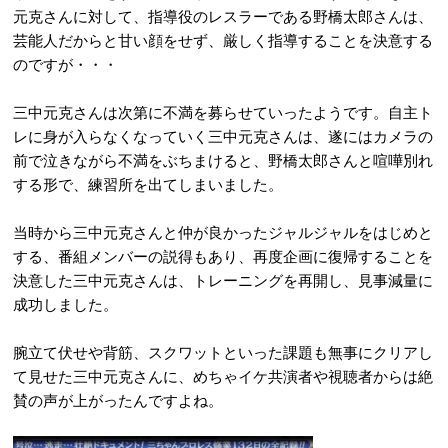
元克さんに対して、指導役のレスラーである野橋太郎さんは、
芸能人だからと甘い顔をせず、厳しく指導することを決意する
のですが・・・
三中元克さんは次第に不満を募らせていったようです。自主ト
レに身が入らなくなっていく三中元克さんは、遂にはカメラの
前で泣きながら不満をぶちまけると、野橋太郎さんと喧嘩別れ
する形で、練習所を出てしまいました。
当時から三中元克さんと仲が良かったジャルジャルをはじめと
する、番組メンバーの説得もあり、再度企画に復帰することを
決意した三中元克さんは、トレーニングを再開し、見事減量に
成功しました。
腕立て伏せや背筋、スクワットといった課題も無事にクリアし
て見せた三中元克さんに、めちゃイケ共演者や視聴者からは絶
賛の声が上がったんですよね。