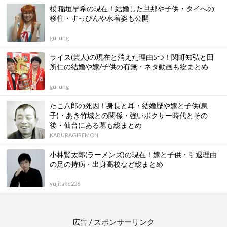
桜 稲垣早希の現在！結婚した旦那や子供・タイへの
移住・すっぴんや水着姿も公開
gurung
ライス(芸人)の現在と消えた理由5つ！関町知弘と田
所仁の結婚や嫁/子供の有無・ネタ動画も総まとめ
gurung
たこ八郎の死因！身長と耳・結婚歴や嫁と子供(息
子)・あき竹城との関係・強いボクサー時代とその
後・仙台にある墓も総まとめ
KABURAGIREMON
小林賢太郎(ラーメンズ)の現在！嫁と子供・引退理由
の足の持病・出身高校など総まとめ
yujitake226
広告 / スポンサーリンク