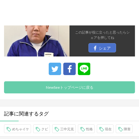
この記事が役に立ったと思ったら
シ
ェア
を押してね
シェア
NewSeeトップページに戻る
記事に関連するタグ
めちゃイケ
クビ
三中元克
性格
現在
障害