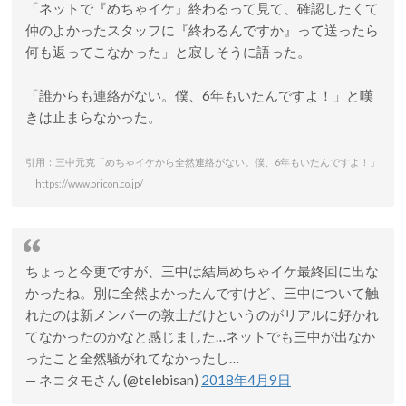
「ネットで『めちゃイケ』終わるって見て、確認したくて
仲のよかったスタッフに『終わるんですか』って送ったら
何も返ってこなかった」と寂しそうに語った。
「誰からも連絡がない。僕、6年もいたんですよ！」と嘆
きは止まらなかった。
引用：三中元克「めちゃイケから全然連絡がない。僕、6年もいたんですよ！」
https://www.oricon.co.jp/
ちょっと今更ですが、三中は結局めちゃイケ最終回に出な
かったね。別に全然よかったんですけど、三中について触
れたのは新メンバーの敦士だけというのがリアルに好かれ
てなかったのかなと感じました…ネットでも三中が出なか
ったこと全然騒がれてなかったし…
— ネコタモさん (@telebisan)
2018年4月9日