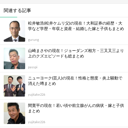
関連する記事
松井敏浩(松井ケムリ父)の現在！大和証券の経歴・大
学など学歴・年収と資産・結婚した嫁と子供もまとめ
gurung
山崎まさやの現在！ジョーダンズ相方・三又又三より
上のクズエピソードも総まとめ
passpi
ニューヨーク(芸人)の現在！性格と態度・炎上騒動で
消えた噂まとめ
yujitake226
間寛平の現在！若い頃や前立腺がんの病状・嫁と子供
まとめ
yujitake226