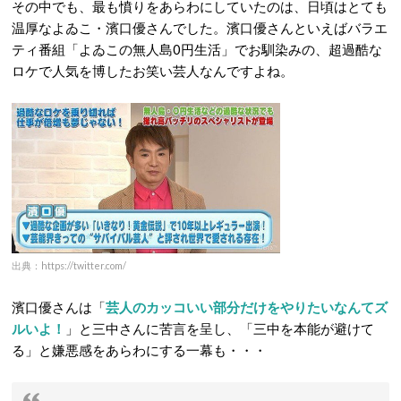
その中でも、最も憤りをあらわにしていたのは、日頃はとても
温厚なよゐこ・濱口優さんでした。濱口優さんといえばバラエ
ティ番組「よゐこの無人島0円生活」でお馴染みの、超過酷な
ロケで人気を博したお笑い芸人なんですよね。
出典：https://twitter.com/
濱口優さんは「
芸人のカッコいい部分だけをやりたいなんてズ
ルいよ！
」と三中さんに苦言を呈し、「三中を本能が避けて
る」と嫌悪感をあらわにする一幕も・・・