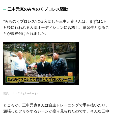
三中元克のみちのくプロレス騒動
“みちのくプロレス”に仮入団した三中元克さんは、まずは1ヶ
月後に行われる入団オーディションに合格し、練習生となるこ
とが義務付けられました。
出典：http://blog.livedoor.jp/
ところが、三中元克さんは自主トレーニングで手を抜いたり、
頑張ったフリをするシーンが度々見られたのです。そんな三中