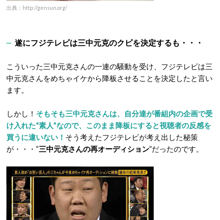
出典：http://gensun.org/
遂にフジテレビは三中元克のクビを決定するも・・・
こういった三中元克さんの一連の騒動を受け、フジテレビは三
中元克さんをめちゃイケから降板させることを決定したと言い
ます。
しかし！
そもそも三中元克さんは、自分達が番組内の企画で受
け入れた“素人”なので、このまま降板にすると視聴者の反感を
買うに違いない！
そう考えたフジテレビが考え出した秘策
が・・・“
三中元克さんの再オーディション
”だったのです。