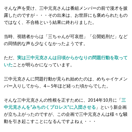
そんな声を受け、三中元克さんは番組メンバーの前で漫才を披
露したのですが・・・その出来は、お世辞にも褒められたもの
ではなく、不合格という結果に終わりました。
当時、視聴者からは「三ちゃんが可哀想」「公開処刑だ」など
の同情的な声も少なくなかったようです。
ただ、
実は三中元克さんは日頃からかなりの問題行動を取って
いた
ことが明らかになっています。
三中元克さんに問題行動が見られ始めたのは、めちゃイケメン
バー入りしてから、4～5年ほど経った頃からでした。
そんな三中元克さんの性根を正すために、2014年10月に「
三
中元克さんを“みちのくプロレス”に入団させる
」という新企画
が立ち上がったのですが、この企画で三中元克さんは様々な騒
動を引き起こすことになるんですよねぇ・・・