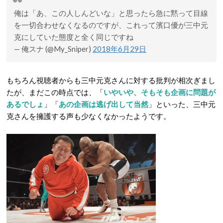
俺は「あ、この人しんどいな」と思ったら急に黙って目線
を一切合わせなくなるのですが、これって濱口優が三中元
克にしていた態度と全く同じですね
— 俺スナ (@My_Sniper)
2018年6月29日
もちろん視聴者からも三中元克さんに対する批判が相次ぎまし
たが、まだこの時点では、「
いやいや、そもそも企画に問題が
あるでしょ
」「
あの企画は逃げ出して当然
」といった、三中元
克さんを擁護する声も少なくなかったようです。