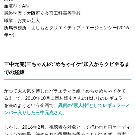
血液型：A型
最終学歴：大阪府立今宮工科高等学校
職業：お笑い芸人
所属事務所：よしもとクリエイティブ・エージェンシー(2016
年〜)
三中元克(三ちゃん)の“めちゃイケ”加入からクビ至るま
での経緯
かつて大人気を博したバラエティ番組「めちゃめちゃイケて
る!!」で、2010年10月に岡村隆史さんの代わりのレギュラー
を決めようという企画で、
異例の“素人枠”としてレギュラーメ
ンバー入りした三中元克さん
。
しかし、2016年2月、視聴者を対象として行われた再オーディ
ションの結果、決められた得票数を得ることができず、事実上