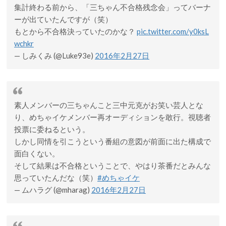
集計終わる前から、「三ちゃん不合格残念会」ってバーナ
ーが出ていたんですが（笑）
もとから不合格決っていたのかな？
pic.twitter.com/y0ksL
wchkr
— しみくみ (@Luke93e)
2016年2月27日
素人メンバーの三ちゃんこと三中元克がお笑い芸人とな
り、めちゃイケメンバー再オーディションを敢行。視聴者
投票に委ねるという。
しかし同情を引こうという番組の意図が前面に出た構成で
面白くない。
そして結果は不合格ということで、やはり茶番だとみんな
思っていたんだな（笑）
#めちゃイケ
— ムハラグ (@mharag)
2016年2月27日