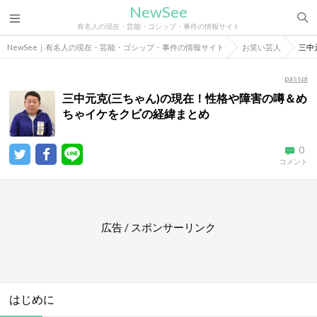
NewSee
有名人の現在・芸能・ゴシップ・事件の情報サイト
NewSee｜有名人の現在・芸能・ゴシップ・事件の情報サイト
お笑い芸人
三中
passpi
三中元克(三ちゃん)の現在！性格や障害の噂＆め
ちゃイケをクビの経緯まとめ
0
コメント
広告 / スポンサーリンク
はじめに