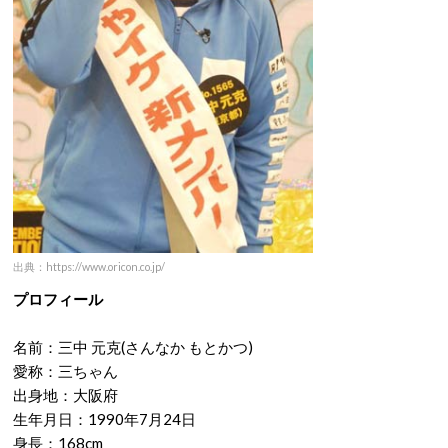
出典：https://www.oricon.co.jp/
プロフィール
名前：三中 元克(さんなか もとかつ)
愛称：三ちゃん
出身地：大阪府
生年月日：1990年7月24日
身長：168cm