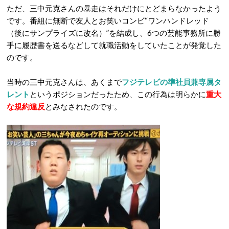
ただ、三中元克さんの暴走はそれだけにとどまらなかったよう
です。番組に無断で友人とお笑いコンビ“ワンハンドレッド
（後にサンプライズに改名）”を結成し、6つの芸能事務所に勝
手に履歴書を送るなどして就職活動をしていたことが発覚した
のです。
当時の三中元克さんは、あくまで
フジテレビの準社員兼専属タ
レント
というポジションだったため、この行為は明らかに
重大
な規約違反
とみなされたのです。