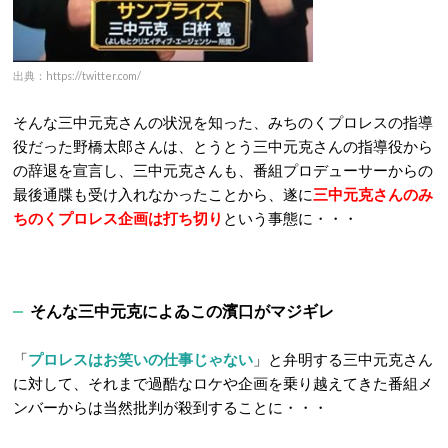
出典：https://twitter.com/
そんな三中元克さんの状況を知った、みちのくプロレスの指導
役だった野橋太郎さんは、とうとう三中元克さんの指導役から
の辞退を宣言し、三中元克さんも、番組プロデューサーからの
最後通牒も受け入れなかったことから、遂に
三中元克さんのみ
ちのくプロレス企画は打ち切り
という事態に・・・
そんな三中元克によゐこの濱口がマジギレ
「
プロレスはお笑いの仕事じゃない
」と弁明する三中元克さん
に対して、それまで過酷なロケや企画を乗り越えてきた番組メ
ンバーからは当然批判が殺到することに・・・