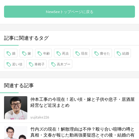
NewSeeトップページに戻る
記事に関連するタグ
娘
嫁
年齢
死去
現在
痩せた
結婚
若い頃
車椅子
高木ブー
関連する記事
仲本工事の今現在！若い頃・嫁と子供や息子・居酒屋
経営など近況まとめ
yujitake226
竹内ズの現在！解散理由は不仲？殴り合い喧嘩の噂と
真相・文春が報じた動画強要疑惑とその後・結婚の有