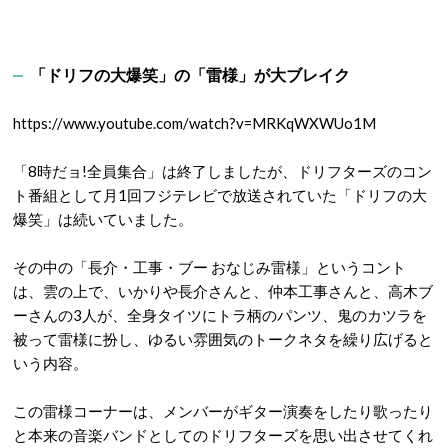
「ドリフの大爆笑」の「雷様」が大ブレイク
https://www.youtube.com/watch?v=MRKqWXWUo1M
「8時だョ!全員集合」は終了しましたが、ドリフターズのコン
ト番組として月1回フジテレビで放送されていた「ドリフの大
爆笑」は続いていました。
その中の「長介・工事・ブー おなじみ雷様」というコント
は、雲の上で、いかりや長介さんと、仲本工事さんと、高木ブ
ーさんの3人が、全身タイツにトラ柄のパンツ、鬼のカツラを
被って雷様に扮し、ゆるい雰囲気のトークネタを繰り広げると
いう内容。
この雷様コーナーは、メンバーがギター演奏をしたり歌ったり
と本来の音楽バンドとしてのドリフターズを思い出させてくれ