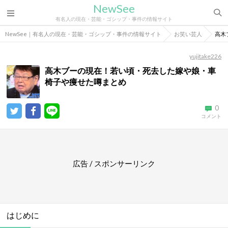
NewSee
有名人の現在・芸能・ゴシップ・事件の情報サイト
NewSee｜有名人の現在・芸能・ゴシップ・事件の情報サイト
お笑い芸人
高木
yujitake226
高木ブーの現在！若い頃・死去した嫁や娘・車
椅子や痩せた噂まとめ
0
コメント
広告 / スポンサーリンク
はじめに