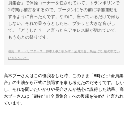
員集合」で体操コーナーを任されていて、トランポリンで
2時間は稽古をするので、ブータンにその前に準備運動を
するように言ったんです。なのに、座っているだけで何も
しない。それで乗ろうとしたら、ブチッと大きな音がし
て。「どうした？」と言ったらアキレス腱が切れていて、
もうあとの祭りです。
引用：ザ・ドリフターズ 仲本工事が明かす「全員集合」裏話（2）棺の中でい
びきをかいて…
高木ブーさんはこの怪我をした時、このまま「8時だョ!全員集
合」の出演から正式に脱退する事も考えたのだそうです。しか
し、それを聞いたいかりや長介さんが熱心に説得した結果、高
木ブーさんは「8時だョ!全員集合」への復帰を決めたと言われ
ています。