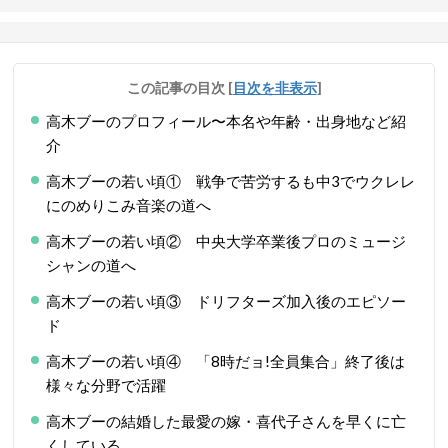
この記事の目次
[
目次を非表示
]
高木ブーのプロフィール〜本名や年齢・出身地など紹
介
高木ブーの若い頃① 戦争で苦労するも中3でウクレレ
にのめりこみ音楽の道へ
高木ブーの若い頃② 中央大学卒業後プロのミュージ
シャンの道へ
高木ブーの若い頃③ ドリフターズ加入後のエピソー
ド
高木ブーの若い頃④ 「8時だョ!全員集合」終了後は
様々な分野で活躍
高木ブーの結婚した最愛の嫁・喜代子さんを早くに亡
くしている