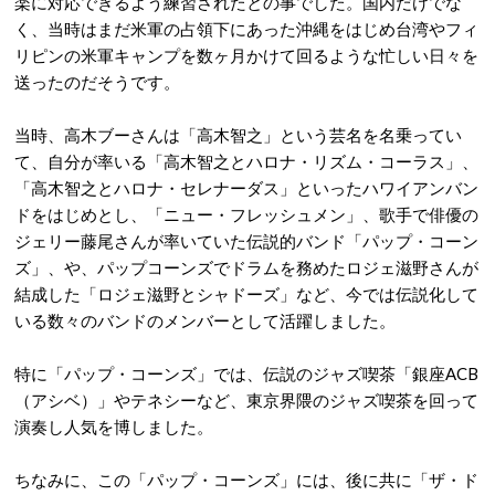
楽に対応できるよう練習されたとの事でした。国内だけでな
く、当時はまだ米軍の占領下にあった沖縄をはじめ台湾やフィ
リピンの米軍キャンプを数ヶ月かけて回るような忙しい日々を
送ったのだそうです。
当時、高木ブーさんは「高木智之」という芸名を名乗ってい
て、自分が率いる「高木智之とハロナ・リズム・コーラス」、
「高木智之とハロナ・セレナーダス」といったハワイアンバン
ドをはじめとし、「ニュー・フレッシュメン」、歌手で俳優の
ジェリー藤尾さんが率いていた伝説的バンド「パップ・コーン
ズ」、や、パップコーンズでドラムを務めたロジェ滋野さんが
結成した「ロジェ滋野とシャドーズ」など、今では伝説化して
いる数々のバンドのメンバーとして活躍しました。
特に「パップ・コーンズ」では、伝説のジャズ喫茶「銀座ACB
（アシベ）」やテネシーなど、東京界隈のジャズ喫茶を回って
演奏し人気を博しました。
ちなみに、この「パップ・コーンズ」には、後に共に「ザ・ド