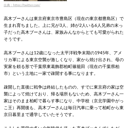
出典：https://twitter.com/
高木ブーさんは東京府東京市豊島区（現在の東京都豊島区）で
生まれ育ちました。上に兄が3人、姉が2人いる6人兄弟の末っ
子だった高木ブーさんは、家族みんなからとても可愛がられた
そうです。
高木ブーさんは12歳になった太平洋戦争末期の1945年、アメ
リカ軍による東京空襲が激しくなり、家から焼け出され、母の
実家を頼る形で千葉県東葛飾郡柏町篠籠田（現在の千葉県柏
市）という土地に一家で疎開する事になります。
疎開した直後に戦争は終結したものの、すでに東京府の家は空
襲によって焼けており、帰る場所もないため、高木ブーさん一
家はそのまま柏町で暮らす事になり、中学校（京北学園中がっ
こ王）再開後も、高木ブーさんは毎日汽車に乗って柏町から東
京日暮里まで通学していたそうです。