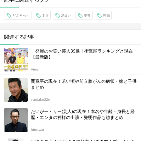
どぶろっく
ネタ
消えた
現在
理由
関連する記事
一発屋のお笑い芸人35選！衝撃順ランキングと現在
【最新版】
Aimy
間寛平の現在！若い頃や前立腺がんの病状・嫁と子供
まとめ
yujitake226
たいがー・りー(芸人)の現在！本名や年齢・身長と経
歴・エンタの神様の出演・発明作品も総まとめ
himawari