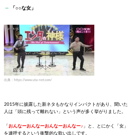
「
○○
な女」
出典：https://www.uta-net.com/
2015
年に披露した新ネタもかなりインパクトがあり、聞いた
人は「頭に残って離れない」
という声が多く挙がりました。
「
おんなーおんなーおんなーおんなー♪
」と、とにかく「女」
を連呼するという衝撃的な歌い出しです。