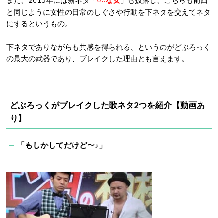
また、
2015
年には新ネタ「
○○
な女
」も披露し、こちらも前回
と同じように女性の日常のしぐさや行動を下ネタを交えてネタ
にするというもの。
下ネタでありながらも共感を得られる、というのがどぶろっく
の最大の武器であり、ブレイクした理由とも言えます。
どぶろっくがブレイクした歌ネタ2つを紹介【動画あ
り】
「もしかしてだけど〜♪」