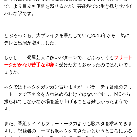
で、より目立ち傷跡を残せるかが、芸能界での生き残りサバイ
バルな訳です。
どぶろっくも、大ブレイクを果たしていた
2013
年から一気に
テレビ出演が増えました。
しかし、一発屋芸人に多いパターンで、どぶろっくも
フリート
ークがかなり苦手な印象
を受けた方も多かったのではないでし
ょうか。
ネタでは下ネタをガンガン言いますが、バラエティ番組のフリ
ートークで下ネタを入れ込めるわけではないですし、
MC
から
振られてもなかなか場を盛り上げることは難しかったようで
す。
また、番組サイドもフリートーク力よりも歌ネタを求めてきま
すし、視聴者のニーズも歌ネタを聞きたいというところにある