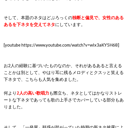
そして、本題のネタはどぶろっくの
独断と偏見で、女性のある
あるを下ネタを交えてネタ
にしています。
[youtube https://www.youtube.com/watch?v=wIx3aKY5H68]
お2人の経験に基づいたものなのか、それがあるあると言える
ことかは別として、やはり耳に残るメロディとクスッと笑える
下ネタで、こちらも人気を集めました。
何より
2
人の高い歌唱力
も際立ち、ネタとしてはかなりストレ
ートな下ネタであっても歌の上手さでカバーしている部分もあ
りました。
そして、「一発屋」疑惑が挙がっていた時期の新ネタ披露によ