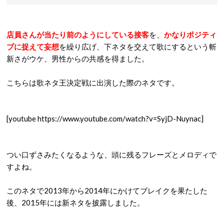
店員さんが当たり前のようにしている接客
を、
かなりポジティ
ブに捉えて妄想
を繰り広げ、下ネタを交えて歌にするという斬
新さがウケ、男性からの共感を得ました。
こちらは歌ネタ王決定戦に出演した際のネタです。
[youtube https://www.youtube.com/watch?v=SyjD-Nuynac]
つい口ずさみたくなるような、頭に残るフレーズとメ
ロディで
すよね。
このネタで
2013
年から
2014
年にかけてブレイクを果たした
後、
2015
年には新ネタを披露しました。