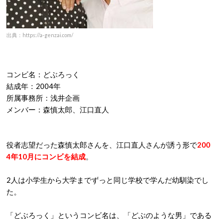
出典：https://a-genzai.com/
コンビ名：どぶろっく
結成年：
2004
年
所属事務所：浅井企画
メンバー：森慎太郎、江口直人
役者志望だった森慎太郎さんを、江口直人さんが誘う形で
200
4
年
10
月にコンビを結成
。
2
人は小学生から大学までずっと同じ学校で学んだ幼馴染でし
た。
「どぶろっく」というコンビ名は、「どぶのような男」である