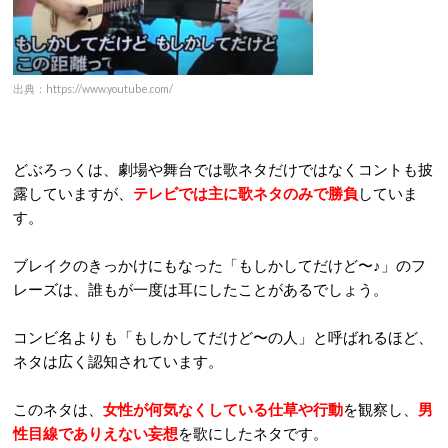
出典：https://www.youtube.com/
どぶろっくは、劇場や舞台では歌ネタだけではなくコントも披
露していますが、
テレビでは主に歌ネタのみで勝負
していま
す。
ブレイクのきっかけにもなった「もしかしてだけど〜♪」のフ
レーズは、誰もが一度は耳にしたことがあるでしょう。
コンビ名よりも「もしかしてだけど〜の人」と呼ばれるほど、
ネタは広く認知されています。
このネタは、
女性が何気なくしている仕草や行動
を観察し、
男
性目線でありえない妄想
を歌にしたネタです。