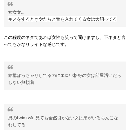
女
女
女
…
キスをするときやたらと舌を入れてくる女は犬飼ってる
この程度のネタであれば女性も笑って聞けますし、下ネタと言
ってもかなりライトな感じです。
結構ぽっちゃりしてるのにエロい格好の女は部屋汚い
だら
しない
無頓着
男の
twin twin
見ても全然引かない女は
弟がいる
ちんこな
れしてる