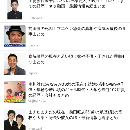
生徒会長金子(エンタの神様芸人)の現在！ブレイクま
での経歴・ネタ動画・最新情報も総まとめ
himawari
前田健の死因！マエケン急死の真相や病気＆最後の食
事まとめ
passpi
森脇健児の現在と若い頃！嫁や子供・干された理由4
つまとめ
mpori
南川雅代(みなみかわ嫁)の現在！結婚の馴れ初めや子
供・年齢や若い頃のギャル時代・大学や渋谷109店員
の経歴・会社もまとめ
yujitake226
まえだまえだの現在！前田旺志郎(弟)と航基(兄)の高
校や大学・身長や彼女の噂・最新情報も総まとめ
himawari