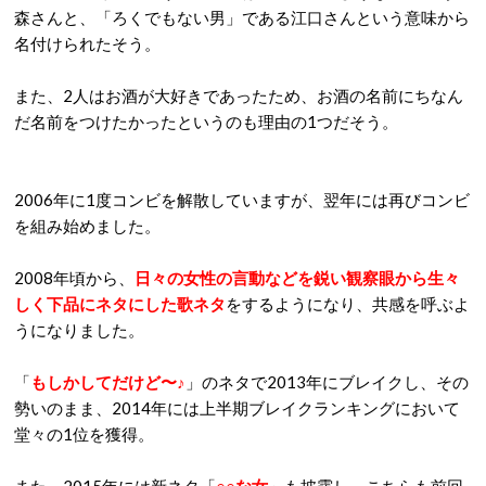
森さんと、「ろくでもない男」である江口さんという意味から
名付けられたそう。
また、
2
人はお酒が大好きであったため、お酒の名前にちなん
だ名前をつけたかったというのも理由の1つだそう。
2006
年に1度コンビを解散していますが、翌年には再びコンビ
を組み始めました。
2008
年頃から、
日々の女性の言動などを鋭い観察眼から生々
しく下品にネタにした歌ネタ
をするようになり、共感を呼ぶよ
うになりました。
「
もしかしてだけど〜♪
」のネタで
2013
年にブレイクし、その
勢いのまま、
2014
年には上半期ブレイクランキングにおいて
堂々の
1
位を獲得。