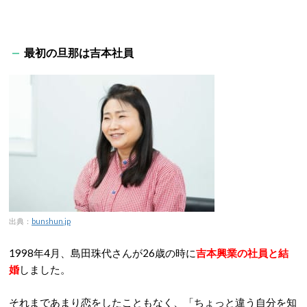
最初の旦那は吉本社員
出典：
bunshun.jp
1998年4月、島田珠代さんが26歳の時に
吉本興業の社員と結
婚
しました。
それまであまり恋をしたこともなく、「ちょっと違う自分を知