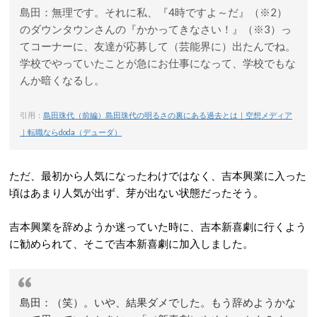
島田：無理です。それに私、『4時ですよ～だ』（※2）
のダウンタウンさんの『かかってきなさい！』（※3）っ
てコーナーに、友達が応募して（芸能界に）出たんでね。
学校でやっていたことが急にお仕事になって、学校でもな
んか暗くなるし。
引用：
島田珠代（前編）島田珠代の明るさの裏にある過去とは｜空想メディア
｜転職ならdoda（デューダ）
ただ、最初から人気になったわけではなく、吉本興業に入った
頃はあまり人気が出ず、芽が出ない状態だったそう。
吉本興業を辞めようか迷っていた時に、吉本新喜劇に行くよう
に勧められて、そこで吉本新喜劇に加入しました。
島田：
（笑）。いや、結果ダメでした。もう辞めようかな