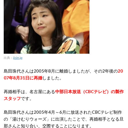
出典：
jisin.jp
島田珠代さんは2005年8月に離婚しましたが、その2年後の
20
07年8月31日に再婚
しました。
再婚相手は、名古屋にある
中部日本放送（CBCテレビ）の製作
スタッフ
です。
島田珠代さんは2005年4月～6月に放送されたCBCテレビ制作
の「湯けむりウォーズ」に出演したことで、再婚相手となる旦
那さんと知り合い、交際することになります。