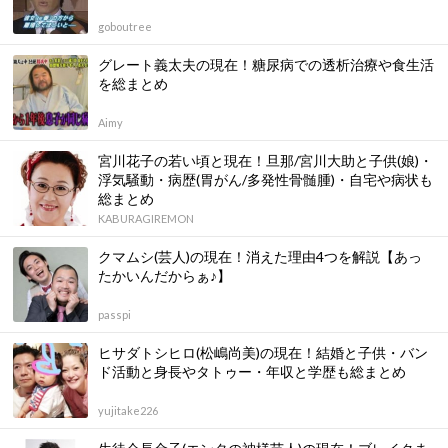
goboutree
グレート義太夫の現在！糖尿病での透析治療や食生活
を総まとめ
Aimy
宮川花子の若い頃と現在！旦那/宮川大助と子供(娘)・
浮気騒動・病歴(胃がん/多発性骨髄腫)・自宅や病状も
総まとめ
KABURAGIREMON
クマムシ(芸人)の現在！消えた理由4つを解説【あっ
たかいんだからぁ♪】
passpi
ヒサダトシヒロ(松嶋尚美)の現在！結婚と子供・バン
ド活動と身長やタトゥー・年収と学歴も総まとめ
yujitake226