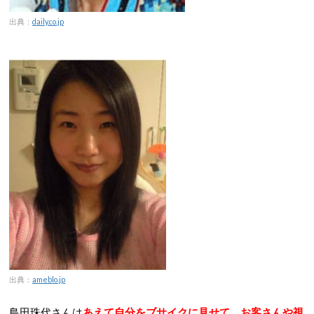
出典：
daily.co.jp
出典：
ameblo.jp
島田珠代さんは
あえて自分をブサイクに見せて、お客さんや視