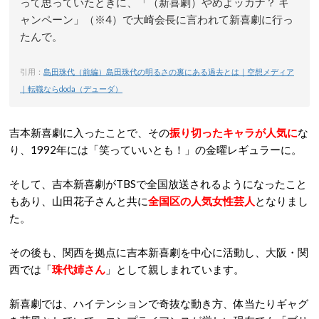
って思っていたときに、「（新喜劇）やめよッカナ？ キ
ャンペーン」（※4）で大崎会長に言われて新喜劇に行っ
たんで。
引用：
島田珠代（前編）島田珠代の明るさの裏にある過去とは｜空想メディア
｜転職ならdoda（デューダ）
吉本新喜劇に入ったことで、その
振り切ったキャラが人気に
な
り、1992年には「笑っていいとも！」の金曜レギュラーに。
そして、吉本新喜劇がTBSで全国放送されるようになったこと
もあり、山田花子さんと共に
全国区の人気女性芸人
となりまし
た。
その後も、関西を拠点に吉本新喜劇を中心に活動し、大阪・関
西では「
珠代姉さん
」として親しまれています。
新喜劇では、ハイテンションで奇抜な動き方、体当たりギャグ