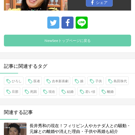
シェア
NewSeeトップページに戻る
記事に関連するタグ
ひろし
医者
吉本新喜劇
娘
子供
島田珠代
旦那
死因
現在
結婚
若い頃
離婚
関連する記事
長井秀和の現在！フィリピン人やカナダ人との騒動・
元嫁との離婚や消えた理由・子供や再婚も紹介