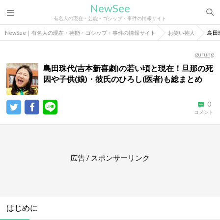
NewSee
有名人の現在・芸能・ゴシップ・事件の情報サイト
NewSee｜有名人の現在・芸能・ゴシップ・事件の情報サイト
お笑い芸人
島田
gurung
島田珠代(吉本新喜劇)の若い頃と現在！旦那の死
因や子供(娘)・彼氏のひろし(医者)も総まとめ
0
コメント
広告 / スポンサーリンク
はじめに