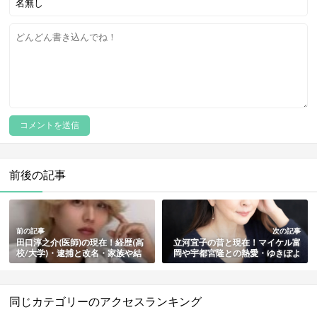
前後の記事
前の記事
次の記事
田口淳之介(医師)の現在！経歴(高
立河宜子の昔と現在！マイケル富
校/大学)・逮捕と改名・家族や結
岡や宇都宮隆との熱愛・ゆきぽよ
婚・深田えいみとの熱愛と破局の
似の若い頃・結婚した旦那と子
原因も総まとめ
供・代表作/バブルと寝た女たちも
総まとめ
同じカテゴリーのアクセスランキング