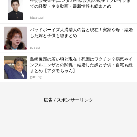
生徒会長金子(エンタの神様芸人)の現在！ブレイクま
での経歴・ネタ動画・最新情報も総まとめ
himawari
バッドボーイズ大溝清人の昔と現在！実家や母・結婚
した嫁と子供も総まとめ
passpi
島崎俊郎の若い頃と現在！死因はワクチン？病気やイ
ンフルエンザとの関係・結婚した嫁と子供・自宅も総
まとめ【アダモちゃん】
gurung
広告 / スポンサーリンク