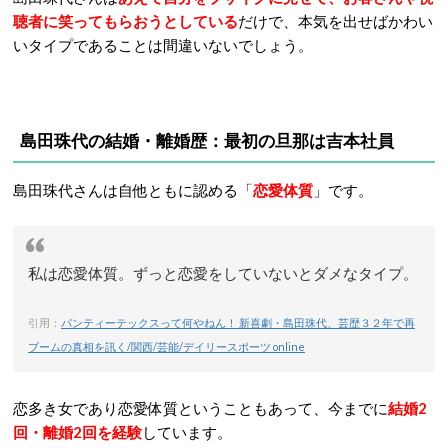
聴者に笑ってもらおうとしている
だけで、本気を出せばかわい
いタイプであることは間違いないでしょう。
島田珠代の結婚・離婚歴：最初の旦那は吉本社員
島田珠代さんは自他ともに認める「
恋愛体質
」です。
私は恋愛体質。ずっと恋愛をしていないとダメなタイプ。
引用：
パンティーテックスって何やねん！ 新喜劇・島田珠代、芸歴３２年で再
ブームの真相を訊く/関西/芸能/デイリースポーツ online
恋多き女であり恋愛体質ということもあって、今までに
結婚2
回・離婚2回を経験
しています。