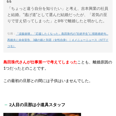
「ちょっと違う自分を知りたい」と考え、吉本興業の社員
と結婚。“逃げ道”として選んだ結婚だったが、「若気の至
りで甘え切ってしまった」と8年で離婚したと明かした。
引用：
「涙腺崩壊」「応援したくなった」島田珠代の“壮絶半生”に視聴者絶句…
再婚夫に余命宣告、3歳の娘と別居（女性自身）｜ｄメニューニュース（NTTド
コモ）
島田珠代さんが仕事第一で考えてしまった
ことも、離婚原因の
1つだったとのことです。
この最初の旦那との間には子供はいませんでした。
2人目の旦那は小道具スタッフ