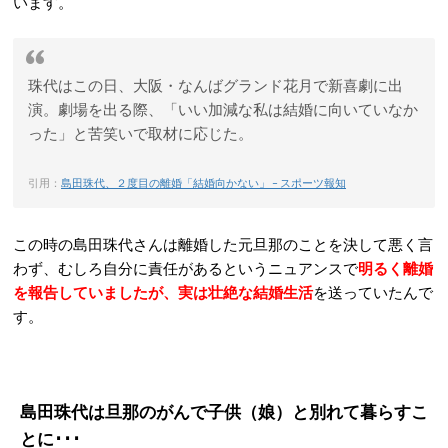
います。
珠代はこの日、大阪・なんばグランド花月で新喜劇に出
演。劇場を出る際、「いい加減な私は結婚に向いていなか
った」と苦笑いで取材に応じた。
引用：
島田珠代、２度目の離婚「結婚向かない」 – スポーツ報知
この時の島田珠代さんは離婚した元旦那のことを決して悪く言
わず、むしろ自分に責任があるというニュアンスで
明るく離婚
を報告していましたが、実は壮絶な結婚生活
を送っていたんで
す。
島田珠代は旦那のがんで子供（娘）と別れて暮らすこ
とに･･･