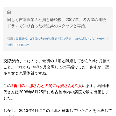
同じく吉本興業の社員と離婚後、2007年、名古屋の連続
ドラマで知り合った小道具のスタッフと再婚。
引用：
島田珠代、2度目の夫のがん闘病を涙で語る 抗がん剤のつらさ分からず
後悔 | RBB TODAY
交際が始まったのは、最初の旦那と離婚してから約4ヶ月後の
こと。それから1年8ヶ月交際しての再婚でした。さすが、恋
多き女＆恋愛体質ですね。
この
2番目の旦那さんとの間には娘さんが1人
います。島田珠
代さんは2008年6月25日に名古屋市内の病院で娘を出産しま
した。
しかし、2013年4月にこの旦那と離婚していたことを公表して