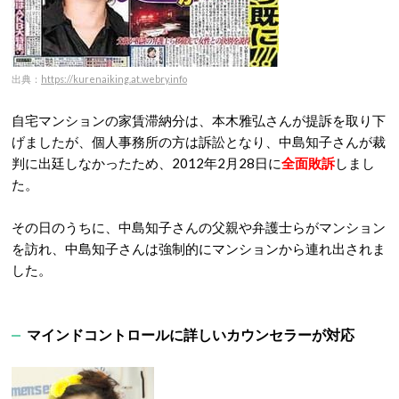
出典：
https://kurenaiking.at.webry.info
自宅マンションの家賃滞納分は、本木雅弘さんが提訴を取り下
げましたが、個人事務所の方は訴訟となり、中島知子さんが裁
判に出廷しなかったため、2012年2月28日に
全面敗訴
しまし
た。
その日のうちに、中島知子さんの父親や弁護士らがマンション
を訪れ、中島知子さんは強制的にマンションから連れ出されま
した。
マインドコントロールに詳しいカウンセラーが対応