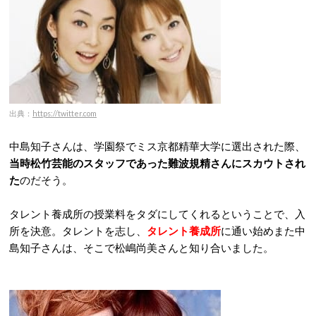
出典：
https://twitter.com
中島知子さんは、学園祭でミス京都精華大学に選出された際、
当時松竹芸能のスタッフであった難波規精さんにスカウトされ
た
のだそう。
タレント養成所の授業料をタダにしてくれるということで、入
所を決意。タレントを志し、
タレント養成所
に通い始めまた中
島知子さんは、そこで松嶋尚美さんと知り合いました。