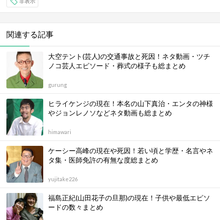
非表示
関連する記事
大空テント(芸人)の交通事故と死因！ネタ動画・ツチ
ノコ芸人エピソード・葬式の様子も総まとめ
gurung
ヒライケンジの現在！本名の山下真治・エンタの神様
やジョンレノソなどネタ動画も総まとめ
himawari
ケーシー高峰の現在や死因！若い頃と学歴・名言やネ
タ集・医師免許の有無な度総まとめ
yujitake226
福島正紀(山田花子の旦那)の現在！子供や最低エピソ
ードの数々まとめ