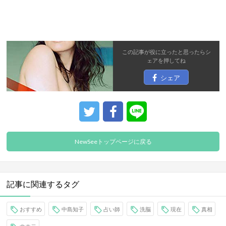
この記事が役に立ったと思ったら
シ
ェア
を押してね
シェア
NewSeeトップページに戻る
記事に関連するタグ
おすすめ
中島知子
占い師
洗脳
現在
真相