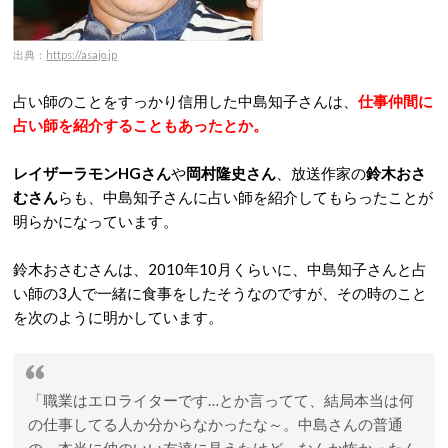
出典：
https://asajo.jp
占い師のことをすっかり信用した中島知子さんは、
仕事仲間に
占い師を紹介することもあったとか。
レイザーラモンHGさん
や
岡村隆史さん
、放送作家の
鈴木おさ
むさん
らも、中島知子さんに占い師を紹介してもらったことが
明らかになっています。
鈴木おさむさんは、2010年10月くらいに、中島知子さんと占
い師の3人で一緒に食事をしたそうなのですが、その時のこと
を次のように明かしています。
「職業はエロライターです…とか言ってて、結局本当は何
の仕事してる人か分からなかったな～。中島さんの普通