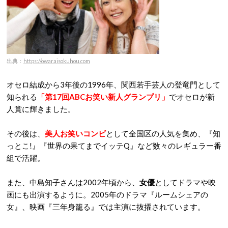
出典：
https://owaraisokuhou.com
オセロ結成から3年後の1996年、関西若手芸人の登竜門として
知られる
「第17回ABCお笑い新人グランプリ」
でオセロが新
人賞に輝きました。
その後は、
美人お笑いコンビ
として全国区の人気を集め、『知
っとこ!』『世界の果てまでイッテQ』など数々のレギュラー番
組で活躍。
また、中島知子さんは2002年頃から、
女優
としてドラマや映
画にも出演するように。2005年のドラマ『ルームシェアの
女』、映画『三年身籠る』では主演に抜擢されています。