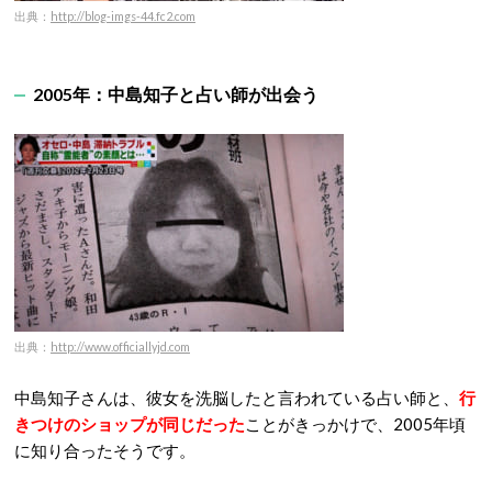
出典：
http://blog-imgs-44.fc2.com
2005年：中島知子と占い師が出会う
出典：
http://www.officiallyjd.com
中島知子さんは、彼女を洗脳したと言われている占い師と、
行
きつけのショップが同じだった
ことがきっかけで、2005年頃
に知り合ったそうです。