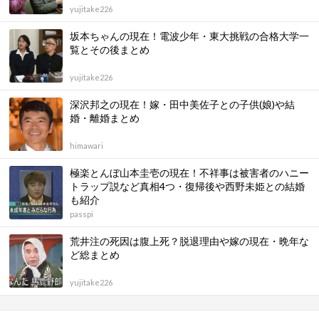
yujitake226
坂本ちゃんの現在！電波少年・東大挑戦の合格大学一
覧とその後まとめ
yujitake226
深沢邦之の現在！嫁・田中美佐子との子供(娘)や結
婚・離婚まとめ
himawari
極楽とんぼ山本圭壱の現在！不祥事は被害者のハニー
トラップ説など真相4つ・復帰後や西野未姫との結婚
も紹介
passpi
荒井注の死因は腹上死？脱退理由や嫁の現在・晩年な
ど総まとめ
yujitake226