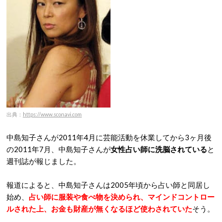
出典：
https://www.sconavi.com
中島知子さんが2011年4月に芸能活動を休業してから3ヶ月後
の2011年7月、中島知子さんが
女性占い師に洗脳されている
と
週刊誌が報じました。
報道によると、中島知子さんは2005年頃から占い師と同居し
始め、
占い師に服装や食べ物を決められ、マインドコントロー
ルされた上、お金も財産が無くなるほど使わされていた
そう。