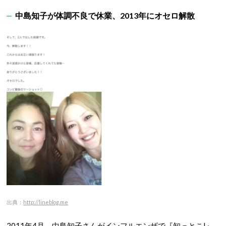
中島知子が体調不良で休業、2013年にオセロ解散
出典：
http://lineblog.me
2011年4月、中島知子さんがインフルエンザで『知っとこ!』