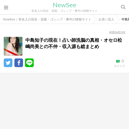
NewSee
有名人の現在・芸能・ゴシップ・事件の情報サイト
NewSee｜有名人の現在・芸能・ゴシップ・事件の情報サイト
お笑い芸人
中島
goboutree
中島知子の現在！占い師洗脳の真相・オセロ松
嶋尚美との不仲・収入源も総まとめ
0
コメント