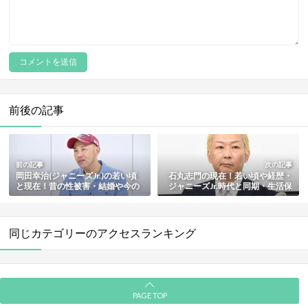
前後の記事
前の記事
次の記事
岡田幸治(ジャニーズJr.)の若い頃
石丸志門の現在！若い頃や経歴・
と現在！昔の性被害・結婚や今の
ジャニーズJr.時代と同期・生活保
活動まとめ
護や今の活動まとめ
同じカテゴリーのアクセスランキング
PAGE TOP