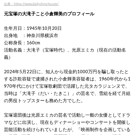
出典：https://www.dailyshincho.com/
元宝塚の大滝子こと小倉輝美のプロフィール
生年月日：1945年10月20日
出身地 ：神奈川県横浜市
公称身長：160cm
活動名義：大滝子（宝塚時代）、光原エミカ（現在の活動名
義）
2024年5月22日に、知人から現金約1000万円を騙し取ったと
する詐欺容疑で逮捕された小倉輝美容疑者は、1960年代から1
970年代にかけて宝塚歌劇団で活躍した元タカラジェンヌで、
当時は「大滝子（だい・たきこ）」の芸名で、雪組を経て月組
の男役トップスターも務めた方でした。
宝塚退団後は光原エミカの芸名で活動し一般の女優としてドラ
マなどに出演し、現在もディナーショーやコンサートを開催し
芸能活動を続けられていましたが、「映画制作を企画している