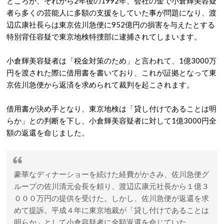
ところが、それから2年後の1992年、会社の金で小倉輝美容疑
者ら多くの芸能人に多額の支援をしていた事が問題になり、渡
辺広康社長らは東京佐川急便に952億円の損害を与えたとする
特別背任容疑で東京地検特捜部に逮捕されてしまいます。
小倉輝美容疑者は「税金対策のため」と言われて、1億3000万
円を渡された際に借用書を書いており、これが証拠となって東
京佐川急便から返済を求められて裁判を起こされます。
借用書が決め手となり、東京地検は「貸し付けであることは明
らか」との判断を下し、小倉輝美容疑者に対して1億3000円全
額の返還を命じました。
豪華なディナーショーを続けた経費がかさみ、佐川急便グ
ループの佐川清元会長を頼り、渡辺広康元社長から１億３
０００万円の提供を受けた。しかし、佐川急便が返還を求
めて提訴。平成４年に東京地裁が「貸し付けであることは
明らか」として小倉容疑者に全額返還を命じていた。