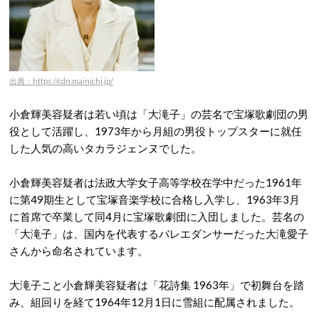
出典：https://cdn.mainichi.jp/
小倉輝美容疑者は若い頃は「大滝子」の芸名で宝塚歌劇団の男
役として活躍し、1973年から月組の男役トップスターに就任
した人気の高いタカラジェンヌでした。
小倉輝美容疑者は法政大学女子高等学校在学中だった1961年
に第49期生として宝塚音楽学校に合格し入学し、1963年3月
に首席で卒業して同4月に宝塚歌劇団に入団しました。芸名の
「大滝子」は、国内を代表するバレエダンサーだった大滝愛子
さんから命名されています。
大滝子こと小倉輝美容疑者は「花詩集 1963年」で初舞台を踏
み、組回りを経て1964年12月1日に雪組に配属されました。