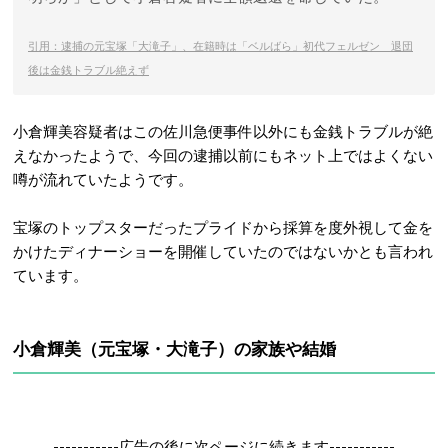
引用：逮捕の元宝塚「大滝子」、在籍時は「ベルばら」初代フェルゼン 退団
後は金銭トラブル絶えず
小倉輝美容疑者はこの佐川急便事件以外にも金銭トラブルが絶
えなかったようで、今回の逮捕以前にもネット上ではよくない
噂が流れていたようです。
宝塚のトップスターだったプライドから採算を度外視して金を
かけたディナーショーを開催していたのではないかとも言われ
ています。
小倉輝美（元宝塚・大滝子）の家族や結婚
-----------広告の後に次ページに続きます-----------