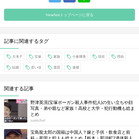
NewSeeトップページに戻る
記事に関連するタグ
大滝子
宝塚
家族
小倉輝美
現在
理由
結婚
若い頃
退団
逮捕
関連する記事
野津英滉(宝塚ボーガン殺人事件犯人)の生い立ちや顔
写真・弟や親など家族！高校と大学・犯行動機も総ま
とめ
sumichel
宝島龍太郎の国籍は中国人？嫁と子供・飲食店と前
科・死因と犯人も総まとめ【栃木・那須町2遺体殺人