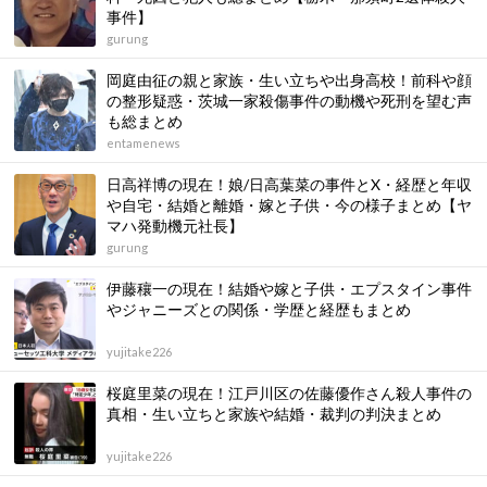
事件】
gurung
岡庭由征の親と家族・生い立ちや出身高校！前科や顔
の整形疑惑・茨城一家殺傷事件の動機や死刑を望む声
も総まとめ
entamenews
日高祥博の現在！娘/日高葉菜の事件とX・経歴と年収
や自宅・結婚と離婚・嫁と子供・今の様子まとめ【ヤ
マハ発動機元社長】
gurung
伊藤穰一の現在！結婚や嫁と子供・エプスタイン事件
やジャニーズとの関係・学歴と経歴もまとめ
yujitake226
桜庭里菜の現在！江戸川区の佐藤優作さん殺人事件の
真相・生い立ちと家族や結婚・裁判の判決まとめ
yujitake226