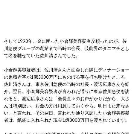
そして1990年、金に困った小倉輝美容疑者が頼ったのが、佐
川急便グループの創業者で当時の会長、芸能界のタニマチとし
て名を馳せていた佐川清さんでした。
小倉輝美容疑者は、佐川清さんと面会した際にディナーショー
の累積赤字が1億3000万円にものぼる事を打ち明けたところ、
佐川清さんは、東京佐川急便の当時の社長・渡辺広康さんを紹
介。翌日、小倉輝美容疑者が言われた通りに東京佐川急便を訪
れると、渡辺広康さんは「会長直々のお声がかりだから、大さ
んは特別扱い。お金の方は用意しておくから、明日また来なさ
い」と言われ、その翌日、言われた通り来訪した小倉輝美容疑
者は、紙袋に入れられた現金1億3000万円を渡されています。