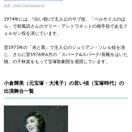
出典：https://stat.ameba.jp/
1974年には、｢白い朝｣で主人公のサブ役、「ベルサイユのば
ら」で初風諄さんのマリー・アントワネットの相手役であるフ
ェルゼン役を演じています。
翌1975年の「赤と黒」で主人公のジュリアン・ソレル役を演
じ、さらに翌1976年6月の「スパーク&スパーク/長靴をはいた
猫」の千秋楽をもって宝塚歌劇団を退団しています。
小倉輝美（元宝塚・大滝子）の若い頃（宝塚時代）の
出演舞台一覧