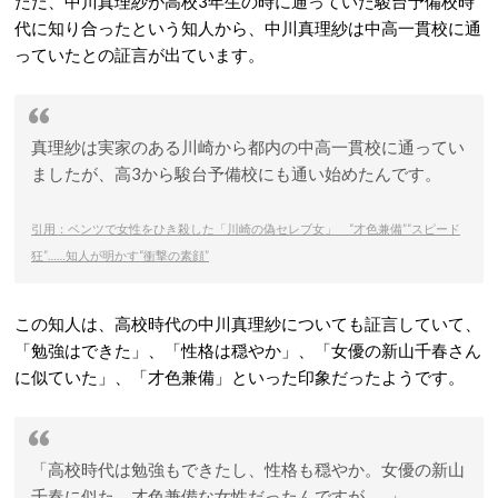
ただ、中川真理紗が高校3年生の時に通っていた駿台予備校時
代に知り合ったという知人から、中川真理紗は中高一貫校に通
っていたとの証言が出ています。
真理紗は実家のある川崎から都内の中高一貫校に通ってい
ましたが、高3から駿台予備校にも通い始めたんです。
引用：ベンツで女性をひき殺した「川崎の偽セレブ女」 “才色兼備”“スピード
狂”……知人が明かす“衝撃の素顔”
この知人は、高校時代の中川真理紗についても証言していて、
「勉強はできた」、「性格は穏やか」、「女優の新山千春さん
に似ていた」、「才色兼備」といった印象だったようです。
「高校時代は勉強もできたし、性格も穏やか。女優の新山
千春に似た、才色兼備な女性だったんですが……」