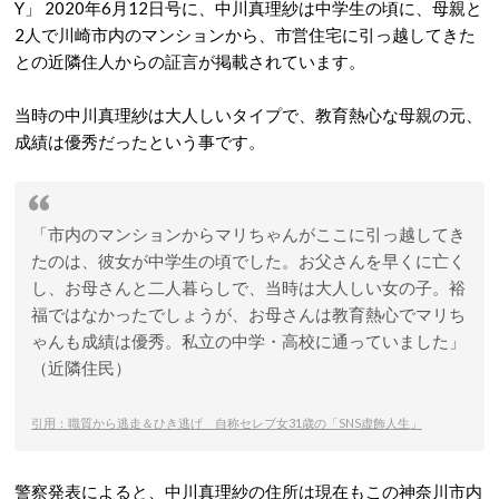
Y」 2020年6月12日号に、中川真理紗は中学生の頃に、母親と
2人で川崎市内のマンションから、市営住宅に引っ越してきた
との近隣住人からの証言が掲載されています。
当時の中川真理紗は大人しいタイプで、教育熱心な母親の元、
成績は優秀だったという事です。
「市内のマンションからマリちゃんがここに引っ越してき
たのは、彼女が中学生の頃でした。お父さんを早くに亡く
し、お母さんと二人暮らしで、当時は大人しい女の子。裕
福ではなかったでしょうが、お母さんは教育熱心でマリち
ゃんも成績は優秀。私立の中学・高校に通っていました」
（近隣住民）
引用：職質から逃走＆ひき逃げ 自称セレブ女31歳の「SNS虚飾人生」
警察発表によると、中川真理紗の住所は現在もこの神奈川市内