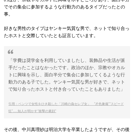
でその集会に参加するような行動力のあるタイプだったとの
事。
好きな男性のタイプはヤンキー気質な男で、ネットで知り合っ
たホストと交際していたとも証言しています。
「学費は奨学金を利用していましたし、装飾品や生活が派
手だったことはなかったです。政治のほか、宗教やオカル
トに興味を示し、面白半分で集会に参加してくるような行
動力のある子でした。ヤンキー気質な男が好きで、ネット
で知り合ったホストと付き合っていたこともありました」
引用：ベンツで女性をひき殺した「川崎の偽セレブ女」 “才色兼備”“スピード
狂”……知人が明かす“衝撃の素顔”
その後、中川真理紗は明治大学を卒業したようですが、その後