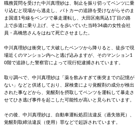
職務質問を受けた中川真理紗は、制止を振り切ってベンツに乗
り込むと現場から逃走し、パトカーの追跡を受けながらそのま
ま国道1号線をベンツで暴走運転し、大田区南馬込1丁目の路
上で歩道に乗り上げ、そこを歩いていた当時34歳の女性会社
員・高橋悠さんをはねて死亡させました。
中川真理紗は衝突して大破したベンツから降りると、徒歩で現
場近くのマンション内へと逃げ込みますが、そのマンション1
0階で追跡した警察官によって現行犯逮捕されています。
取り調べで、中川真理紗は「薬を飲みすぎて衝突までの記憶が
ない」などと供述しており、尿検査により覚醒剤の成分が検出
された事などから、覚醒剤を摂取してベンツを運転して暴走さ
せてひき逃げ事件を起こした可能性が高いと見られています。
その後、中川真理紗は、自動車運転処罰法違反（過失致死）、
覚醒剤取締法違反（使用）罪などで起訴されています。