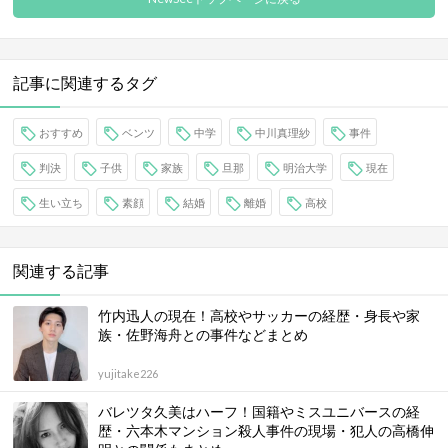
記事に関連するタグ
おすすめ
ベンツ
中学
中川真理紗
事件
判決
子供
家族
旦那
明治大学
現在
生い立ち
素顔
結婚
離婚
高校
関連する記事
竹内迅人の現在！高校やサッカーの経歴・身長や家
族・佐野海舟との事件などまとめ
yujitake226
バレツタ久美はハーフ！国籍やミスユニバースの経
歴・六本木マンション殺人事件の現場・犯人の高橋伸