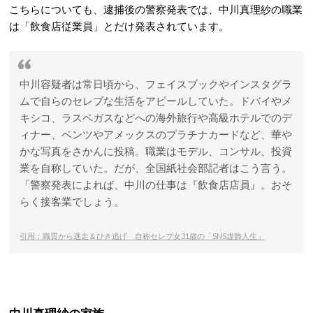
こちらについても、逮捕後の警察発表では、中川真理紗の職業
は「飲食店従業員」とだけ発表されています。
中川容疑者は常日頃から、フェイスブックやインスタグラ
ムで自らのセレブな生活をアピールしていた。ドバイやメ
キシコ、ラスベガスなどへの海外旅行や高級ホテルでのデ
ィナー、ベンツやアメックスのプラチナカードなど、華や
かな写真をさかんに投稿。職業はモデル、コンサル、投資
業を自称していた。だが、全国紙社会部記者はこう言う。
「警察発表によれば、中川の仕事は『飲食店店員』。おそ
らく接客業でしょう。
引用：職質から逃走＆ひき逃げ 自称セレブ女31歳の「SNS虚飾人生」