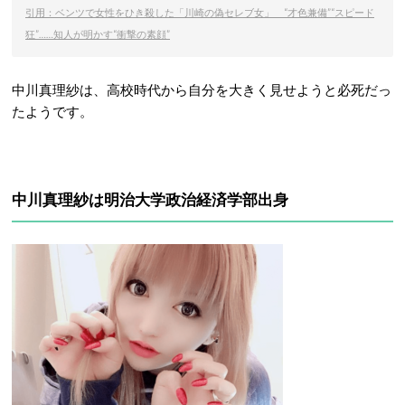
引用：ベンツで女性をひき殺した「川崎の偽セレブ女」 “才色兼備”“スピード
狂”……知人が明かす“衝撃の素顔”
中川真理紗は、高校時代から自分を大きく見せようと必死だっ
たようです。
中川真理紗は明治大学政治経済学部出身