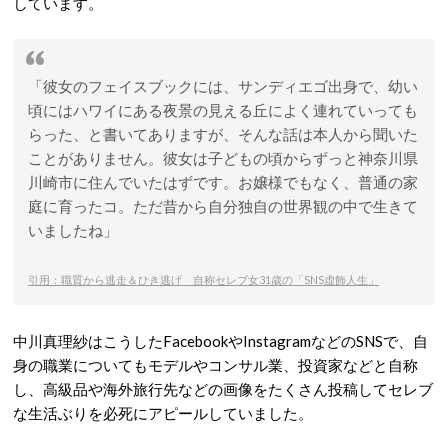
しています。
「彼女のフェイスブックには、サンディエゴ出身で、幼い
頃にはハワイにある夜景の見える丘によく連れていっても
らった、と書いてありますが、そんな話は本人から聞いた
ことがありません。彼女は子どもの頃からずっと神奈川県
川崎市に住んでいたはずです。お嬢様でもなく、普通の家
庭に育ったコ。ただ昔から自分独自の世界観の中で生きて
いましたね」
引用：職質から逃走＆ひき逃げ 自称セレブ女31歳の「SNS虚飾人生」
中川真理紗はこうしたFacebookやInstagramなどのSNSで、自
身の職業についてもモデルやコンサル業、投資家などと自称
し、高級品や海外旅行先などの画像をたくさん投稿してセレブ
な生活ぶりを必死にアピールしていました。