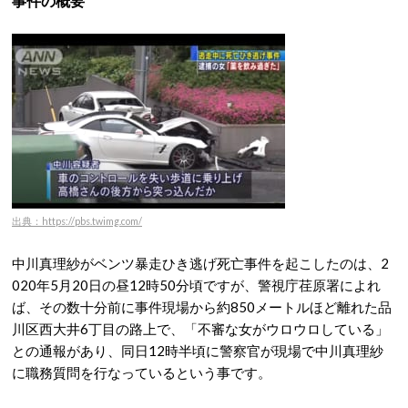
事件の概要
出典：https://pbs.twimg.com/
中川真理紗がベンツ暴走ひき逃げ死亡事件を起こしたのは、2
020年5月20日の昼12時50分頃ですが、警視庁荏原署によれ
ば、その数十分前に事件現場から約850メートルほど離れた品
川区西大井6丁目の路上で、「不審な女がウロウロしている」
との通報があり、同日12時半頃に警察官が現場で中川真理紗
に職務質問を行なっているという事です。