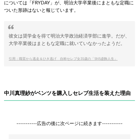
については「FRYDAY」が、明治大学卒業後にまともな定職に
ついた形跡はないと報じています。
彼女は奨学金を得て明治大学政治経済学部に進学。だが、
大学卒業後はまともな定職に就いていなかったようだ。
引用：職質から逃走＆ひき逃げ 自称セレブ女31歳の「SNS虚飾人生」
中川真理紗がベンツを購入しセレブ生活を装えた理由
-----------広告の後に次ページに続きます-----------