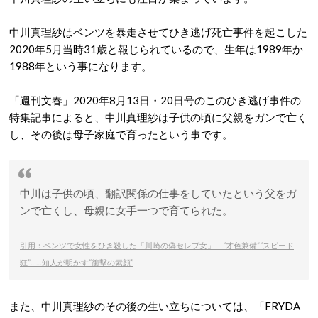
中川真理紗はベンツを暴走させてひき逃げ死亡事件を起こした
2020年5月当時31歳と報じられているので、生年は1989年か
1988年という事になります。
「週刊文春」2020年8月13日・20日号のこのひき逃げ事件の
特集記事によると、中川真理紗は子供の頃に父親をガンで亡く
し、その後は母子家庭で育ったという事です。
中川は子供の頃、翻訳関係の仕事をしていたという父をガ
ンで亡くし、母親に女手一つで育てられた。
引用：ベンツで女性をひき殺した「川崎の偽セレブ女」 “才色兼備”“スピード
狂”……知人が明かす“衝撃の素顔”
また、中川真理紗のその後の生い立ちについては、「FRYDA