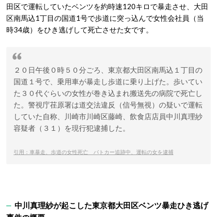
田区で運転していたベンツを約時速120キロで暴走させ、大田
区南馬込1丁目の国道1号で歩道に突っ込んで女性会社員（当
時34歳）をひき逃げして死亡させた女です。
２０日午後０時５０分ごろ、東京都大田区南馬込１丁目の
国道１号で、乗用車が暴走し歩道に乗り上げた。歩いてい
た３０代ぐらいの女性が巻き込まれ搬送先の病院で死亡し
た。警視庁荏原署は道交法違反（信号無視）の疑いで運転
していた自称、川崎市川崎区藤崎、飲食店店員中川真理紗
容疑者（３１）を現行犯逮捕した。
引用：
車暴走、歩道の女性死亡 パトカー追跡中、運転の女を逮捕
中川真理紗が起こした東京都大田区ベンツ暴走ひき逃げ