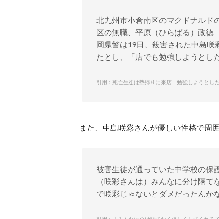
北九州市小倉南区のマクドナルド
区の無職、平原（ひらばる）政徳（
岡県警は19日、殺害された中島咲
たとし、「店でも勉強しようとし
引用：死亡生徒は塾帰りに来店「勉強しようとした
また、中島咲彩さんが優しい性格で周
被害生徒が通っていた中学校の保
（咲彩さんは）みんなに分け隔て
で咲彩じゃないとダメだったんか
引用：「みんなに分け隔てなく優しくしてくれる子