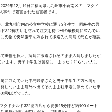
024年12月14日に福岡県北九州市小倉南区の「マクド
殺人事件で殺害された被害者です。
で、北九州市内の公立中学校に通う3年生で、同級生の男
ルド322徳力店を訪れて注文を待つ列の最後尾に並んでい
人に刃物で突然腹部を刺されて搬送先の病院で死亡が確認
れて重傷を負い、病院に搬送されそのまま入院しましたが
しています。男子中学生は警察に「まったく知らない人に
後尾に並んでいた中島咲彩さんと男子中学生の方へ向か
も発しないまま店外へ出てそのまま駐車場に停めていた車
30秒ほどでした。
マクドナルド322徳力店から徒歩15分ほど約900メート
件当時43歳）が犯人だとして逮捕されました。