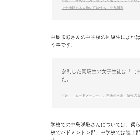
は土地勘ある人物の可能性も 北九州市
中島咲彩さんの中学校の同級生によれ
う事です。
参列した同級生の女子生徒は「（
た。
引用：「ムードメーカー」、同級生ら涙 犠牲の
学校での中島咲彩さんについては、柔
校でバドミントン部、中学校では陸上
す。