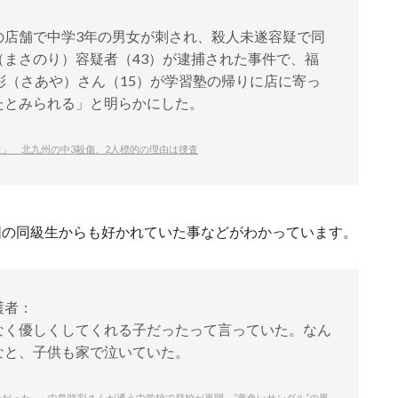
の店舗で中学3年の男女が刺され、殺人未遂容疑で同
まさのり）容疑者（43）が逮捕された事件で、福
彩（さあや）さん（15）が学習塾の帰りに店に寄っ
たとみられる」と明らかにした。
」 北九州の中3殺傷、2人標的の理由は捜査
囲の同級生からも好かれていた事などがわかっています。
護者：
なく優しくしてくれる子だったって言っていた。なん
なと、子供も家で泣いていた。
だった…」中島咲彩さんが通う中学校で登校が再開 “黄色いサンダル”の男