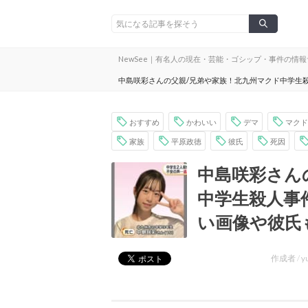
NewSee｜有名人の現在・芸能・ゴシップ・事件の情
中島咲彩さんの父親/兄弟や家族！北九州マクド中学生
おすすめ
かわいい
デマ
マクド
家族
平原政徳
彼氏
死因
中島咲彩さん
中学生殺人事
い画像や彼氏
作成者 /
y