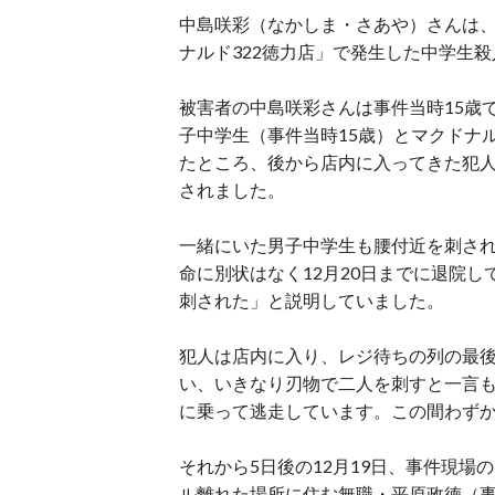
中島咲彩（なかしま・さあや）さんは、2
ナルド322徳力店」で発生した中学生
被害者の中島咲彩さんは事件当時15歳
子中学生（事件当時15歳）とマクドナ
たところ、後から店内に入ってきた犯
されました。
一緒にいた男子中学生も腰付近を刺さ
命に別状はなく12月20日までに退院
刺された」と説明していました。
犯人は店内に入り、レジ待ちの列の最
い、いきなり刃物で二人を刺すと一言
に乗って逃走しています。この間わずか
それから5日後の12月19日、事件現場の
ル離れた場所に住む無職・平原政徳（事