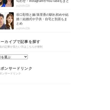
匂わせ・InstagramやYouTubeもまと
め
yujitake226
谷口彰悟と嫁/泉里香の馴れ初めや結
婚！結婚式や子供・自宅と別居もま
とめ
yujitake226
アーカイブで記事を探す
去の記事が見たい方はこちらが便利
スポンサードリンク
ポンサードリンク