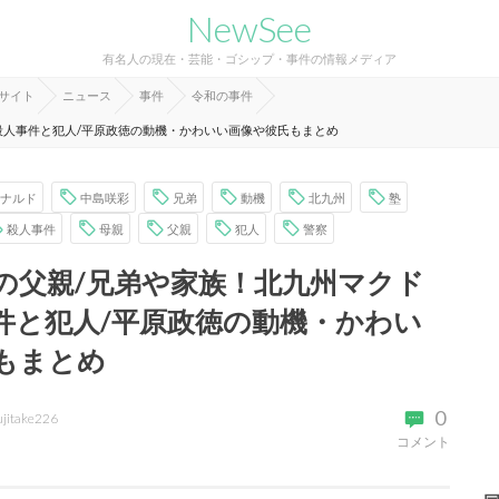
NewSee
有名人の現在・芸能・ゴシップ・事件の情報メディア
報サイト
ニュース
事件
令和の事件
殺人事件と犯人/平原政徳の動機・かわいい画像や彼氏もまとめ
ナルド
中島咲彩
兄弟
動機
北九州
塾
殺人事件
母親
父親
犯人
警察
の父親/兄弟や家族！北九州マクド
件と犯人/平原政徳の動機・かわい
もまとめ
0
ujitake226
コメント