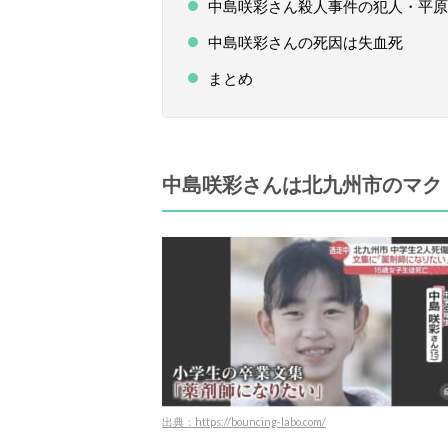
中島咲彩さん殺人事件の犯人・平原
中島咲彩さんの死因は失血死
まとめ
中島咲彩さんは北九州市のマク
出典：https://bouncing-labo.com/