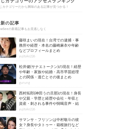
同じカテゴリーのアクセスランキング
じカテゴリーだから興味のある記事が見つかる！
最新の記事
ewSeeの新着記事もお見逃しなく
藤咲まいの現在！台湾での逮捕・事
務所や経歴・本名の藤崎麻衣や年齢
などプロフィールまとめ
yujitake226
松井健(サナエトークン)の現在！経歴
や年齢・家族や結婚・高市早苗総理
との関係・逃亡とその後まとめ
gurung
西村拓郎(神田うの旦那)の現在！身長
や父親・学歴と経歴や会社・年収と
資産・刺される事件や恫喝音声・結
婚と子供や自宅・脳梗塞の病気もま
yujitake226
とめ
サマンサ・フリソンは中村敬斗の彼
女？身長やタトゥー・箱根旅行など