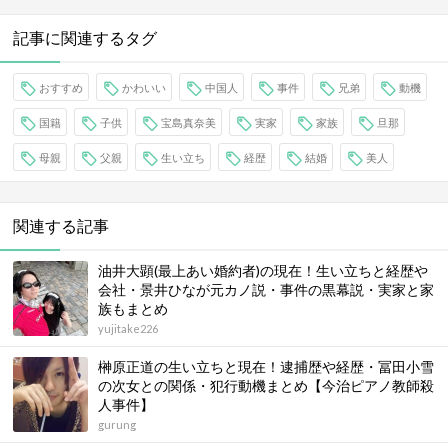
記事に関連するタグ
おすすめ
かわいい
中国人
事件
兄弟
動機
国籍
子供
宝島真奈美
実家
家族
旦那
母親
父親
生い立ち
経歴
結婚
美人
関連する記事
油井大顕(最上あい婚約者)の現在！生い立ちと経歴や
会社・景井ひなが元カノ説・事件の黒幕説・実家と家
族もまとめ
yujitake226
榊原正道の生い立ちと現在！逮捕歴や経歴・冨田小雪
の次女との関係・犯行動機まとめ【今治ピアノ教師殺
人事件】
gurung