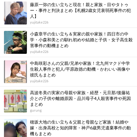
藤原一弥の生い立ちと現在！親と家族・目やタトゥ
ー・事件と判決まとめ【札幌2歳女児衰弱死事件の犯
人】
yujitake226
小森章平の生い立ち＆実家の親や家族！四日市の中
学・小森和美との馴れ初めや結婚と子供・女子高生殺
害事件の動機まとめ
yujitake226
中島咲彩さんの父親/兄弟や家族！北九州マクド中学
生殺人事件と犯人/平原政徳の動機・かわいい画像や
彼氏もまとめ
yujitake226
高波冬美の実家の母親や家族・経歴・元旦那/後藤祐
介との子供や離婚原因・品川母子4人殺害事件や死因
まとめ
gurung
穂坂大地の生い立ち＆父親と母親など家族！結婚や
嫁・出身高校と知的障害・神戸6歳男児遺棄事件の動
機もまとめ