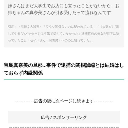
妹さんはまだ大学生でお店にも立ったことがないから、お
姉ちゃんの真奈美さんが引き受けたって流れなんです
引用：〈那須２人殺害〉「ワタシ関係ないのに疑われている」「（夫妻を）“消
してやる”のメッセージは本気で捉えていなかった」逮捕直前の長女が部下に語
っていたこと「セイハさん（刺青男）への心は離れていた」
宝島真奈美の旦那…事件で逮捕の関根誠端とは結婚はし
ておらず内縁関係
-----------広告の後に次ページに続きます-----------
広告 / スポンサーリンク
----------------------------------------------------------------