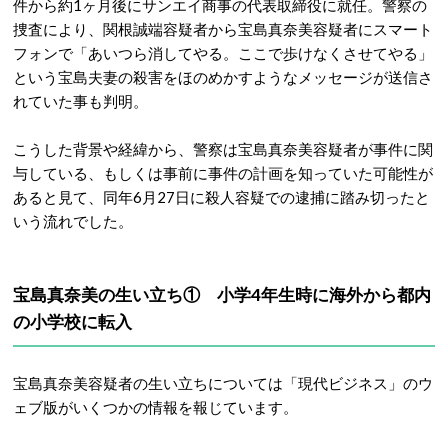
件から約1ヶ月後にサンエイ商事の代表取締役に就任。警察の
捜査により、関根誠端容疑者から宝島真奈美容疑者にスマート
フォンで「あいつら消してやる。ここで歩けなくさせてやる」
という宝島夫妻の殺害をほのめかすようなメッセージが送信さ
れていた事も判明。
こうした背景や経緯から、警察は宝島真奈美容疑者が事件に関
与している、もしくは事前に事件の計画を知っていた可能性が
あると見て、同年6月27日に殺人容疑での逮捕に踏み切ったと
いう流れでした。
宝島真奈美の生い立ち① 小学4年生時に海外から都内
の小学校に転入
宝島真奈美容疑者の生い立ちについては「現代ビジネス」のウ
ェブ版がいくつかの情報を報じています。