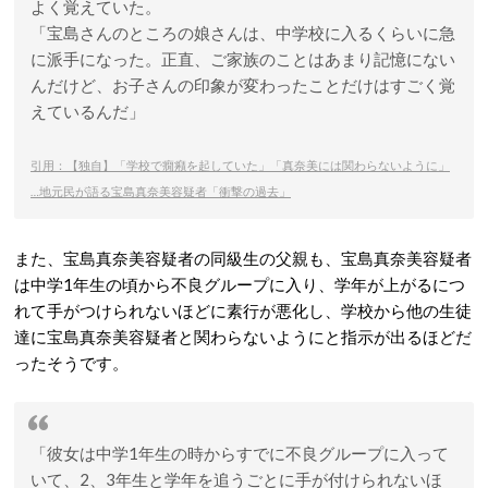
よく覚えていた。
「宝島さんのところの娘さんは、中学校に入るくらいに急
に派手になった。正直、ご家族のことはあまり記憶にない
んだけど、お子さんの印象が変わったことだけはすごく覚
えているんだ」
引用：【独自】「学校で癇癪を起していた」「真奈美には関わらないように」
…地元民が語る宝島真奈美容疑者「衝撃の過去」
また、宝島真奈美容疑者の同級生の父親も、宝島真奈美容疑者
は中学1年生の頃から不良グループに入り、学年が上がるにつ
れて手がつけられないほどに素行が悪化し、学校から他の生徒
達に宝島真奈美容疑者と関わらないようにと指示が出るほどだ
ったそうです。
「彼女は中学1年生の時からすでに不良グループに入って
いて、2、3年生と学年を追うごとに手が付けられないほ