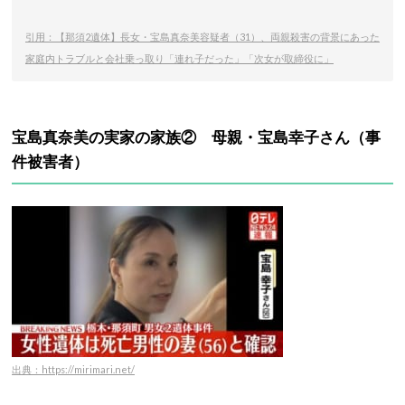
引用：【那須2遺体】長女・宝島真奈美容疑者（31）、両親殺害の背景にあった
家庭内トラブルと会社乗っ取り「連れ子だった」「次女が取締役に」
宝島真奈美の実家の家族② 母親・宝島幸子さん（事
件被害者）
出典：https://mirimari.net/