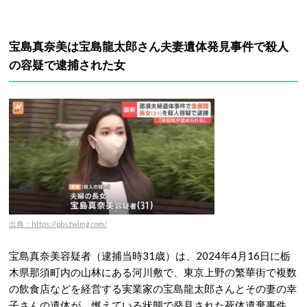
宝島真奈美は宝島龍太郎さん夫妻遺体発見事件で殺人
の容疑で逮捕された女
出典：https://pbs.twimg.com/
宝島真奈美容疑者（逮捕当時31歳）は、2024年4月16日に栃
木県那須町内の山林にある河川敷で、東京上野の繁華街で複数
の飲食店などを経営する実業家の宝島龍太郎さんとその妻の幸
子さんの遺体が、燃えている状態で発見された死体遺棄事件