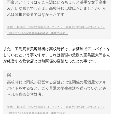
不良というよりはそこら辺にいるちょっと派手な女子高生
みたいな感じでしたよ。高校時代は彼氏もいましたが、そ
れは関根容疑者ではなかったです
引用：【独自】「学校で癇癪を起していた」「真奈美には関わらないように」
…地元民が語る宝島真奈美容疑者「衝撃の過去」
また、宝島真奈美容疑者は高校時代は、居酒屋でアルバイトを
していたという事ですが、これは義理の父親の宝島龍太郎さん
が経営する飲食店とは無関係の店舗だったとの事です。
高校時代は両親が経営する店舗とは無関係の居酒屋でアル
バイトをするなど、ごく普通の学生生活を送っていたとみ
られる真奈美容疑者。
引用：【独自】「学校で癇癪を起していた」「真奈美には関わらないように」
…地元民が語る宝島真奈美容疑者「衝撃の過去」