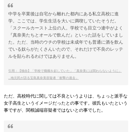
中学を卒業後は自宅から離れた都内にある私立高校に進
学。ここでは、学生生活を大いに満喫していたそうだ。
「スクールカースト上位の人。学校でも目立つ連中がよく
『真奈美たちとオールで飲んだ』といった話をしていまし
た。ただ、当時のウチの学校は未成年でも普通に酒を飲ん
でいる奴らがたくさんいたので、それだけで不良のレッテ
ルを貼られるわけではありません。
引用：【独自】「学校で癇癪を起していた」「真奈美には関わらないように」
…地元民が語る宝島真奈美容疑者「衝撃の過去」
ただ、高校時代に関しては不良というよりは、ちょっと派手な
女子高生というイメージだったとの事です。彼氏もいたという
事ですが、関根誠端容疑者ではないとの事でした。