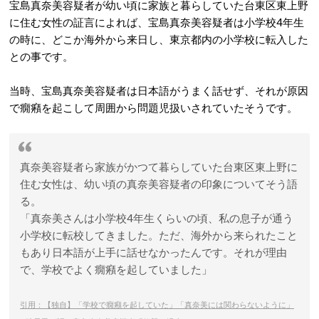
宝島真奈美容疑者が幼い頃に家族と暮らしていた台東区東上野
に住む女性の証言によれば、宝島真奈美容疑者は小学校4年生
の時に、どこか海外から来日し、東京都内の小学校に転入した
との事です。
当時、宝島真奈美容疑者は日本語がうまく話せず、それが原因
で癇癪を起こして周囲から問題児扱いされていたそうです。
真奈美容疑者ら家族がかつて暮らしていた台東区東上野に
住む女性は、幼い頃の真奈美容疑者の印象についてそう語
る。
「真奈美さんは小学校4年生くらいの頃、私の息子が通う
小学校に転校してきました。ただ、海外から来られたこと
もあり日本語が上手に話せなかったんです。それが理由
で、学校でよく癇癪を起していました」
引用：【独自】「学校で癇癪を起していた」「真奈美には関わらないように」