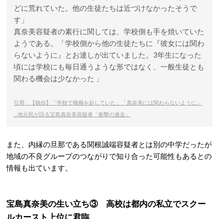
どに荒れていた。他の生徒たちは近づけなかったそうで
す」
真奈美容疑者の素行に関しては、学校側も手を焼いていた
ようである。「学校側から他の生徒たちに『彼女には関わ
らないように』とお達しが出ていました。3年生になった
頃には学校にも毎日通うような形ではなく、一般生徒とも
関わる機会は少なかった 」
引用：【独自】「学校で癇癪を起していた」「真奈美には関わらないように」
…地元民が語る宝島真奈美容疑者「衝撃の過去」
また、内縁の旦那である関根誠端容疑者とは別の中学だったが
地域の不良グループのつながりで知り合った可能性もあるとの
情報も出ています。
宝島真奈美の生い立ち③ 高校は都内の私立でスクー
ルカースト上位に君臨