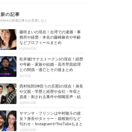
最新の記事
ewSeeの新着記事もお見逃しなく
藤咲まいの現在！台湾での逮捕・事
務所や経歴・本名の藤崎麻衣や年齢
などプロフィールまとめ
yujitake226
松井健(サナエトークン)の現在！経歴
や年齢・家族や結婚・高市早苗総理
との関係・逃亡とその後まとめ
gurung
西村拓郎(神田うの旦那)の現在！身長
や父親・学歴と経歴や会社・年収と
資産・刺される事件や恫喝音声・結
婚と子供や自宅・脳梗塞の病気もま
yujitake226
とめ
サマンサ・フリソンは中村敬斗の彼
女？身長やタトゥー・箱根旅行など
匂わせ・InstagramやYouTubeもまと
め
yujitake226