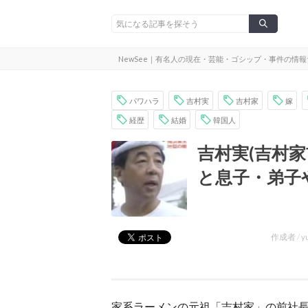
NewSee｜有名人の現在・芸能・ゴシップ・事件の情
パワハラ
吉村実
吉村家
嫁
経歴
結婚
韓国人
吉村実(吉村
と息子・弟子
作成者 /
y
家系ラーメンの元祖「吉村家」の前社