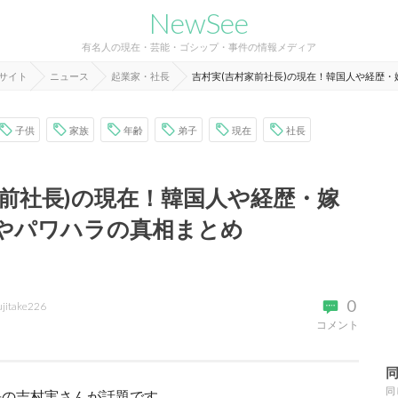
NewSee
有名人の現在・芸能・ゴシップ・事件の情報メディア
報サイト
ニュース
起業家・社長
吉村実(吉村家前社長)の現在！韓国人や経歴
子供
家族
年齢
弟子
現在
社長
家前社長)の現在！韓国人や経歴・嫁
やパワハラの真相まとめ
0
ujitake226
コメント
同
長の吉村実さんが話題です。