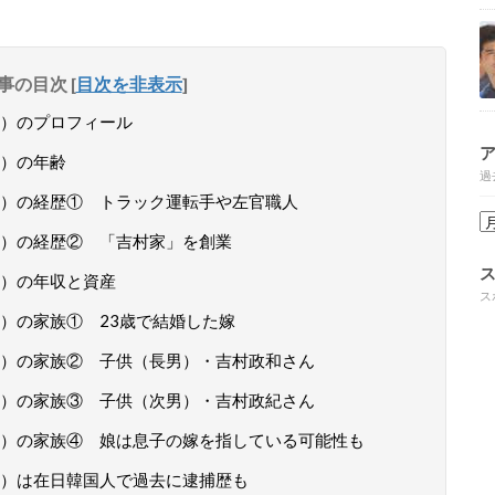
事の目次
[
目次を非表示
]
）のプロフィール
）の年齢
過
）の経歴① トラック運転手や左官職人
）の経歴② 「吉村家」を創業
）の年収と資産
ス
）の家族① 23歳で結婚した嫁
）の家族② 子供（長男）・吉村政和さん
）の家族③ 子供（次男）・吉村政紀さん
）の家族④ 娘は息子の嫁を指している可能性も
）は在日韓国人で過去に逮捕歴も