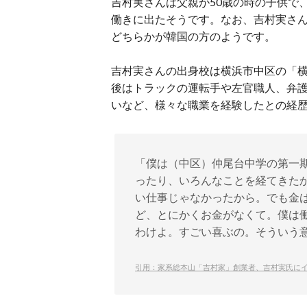
吉村実さんは父親が50歳の時の子供で
働きに出たそうです。なお、吉村実さ
どちらかが韓国の方のようです。
吉村実さんの出身校は横浜市中区の「横
後はトラックの運転手や左官職人、弁
いなど、様々な職業を経験したとの経
「僕は（中区）仲尾台中学の第一
ったり、いろんなことを経てきたか
い仕事じゃなかったから。でも金は
ど、とにかくお金がなくて。僕は
わけよ。すごい喜ぶの。そういう
引用：家系総本山「吉村家」創業者、吉村実氏に