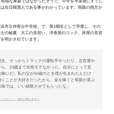
、裕福な家庭ではなかったそうで、中学を卒業後にすぐに
んは在日韓国人である事がわかっています。両親の両方か
浜市立仲尾台中学校」で、第1期生として卒業し、その
護士の秘書、大工の見習い、洋食屋のコック、床屋の見習
歴を明かされています。
期生。そっからトラックの運転手やったり、左官屋や
ら、23歳まで全然モテなかった。自分にとって良
稼いだ。私の父が50歳のとき僕が生まれたんだけ
働くことが大好きだったから、金を稼ぐと母親が喜ぶ
意味では、いい経験させてもらったな」
インタビュー。移転の噂は本当？