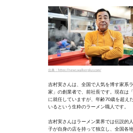
出典：https://news.walkerplus.com/
吉村実さんは、全国で人気を博す家系
家」の創業者で、前社長です。現在は
に就任していますが、年齢70歳を超え
いるという生粋のラーメン職人です。
吉村実さんはラーメン業界では伝説的
子が自身の店を持って独立し、全国各