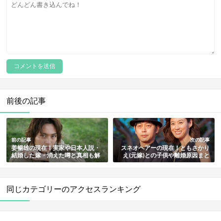
前後の記事
前の記事
次の記事
姜暢雄の現在！実家や日本人説・
スネオヘアーの現在！ともさかり
結婚した嫁・消えた噂と真相も解
え(元嫁)との子供や離婚原因まと
説
め
同じカテゴリーのアクセスランキング