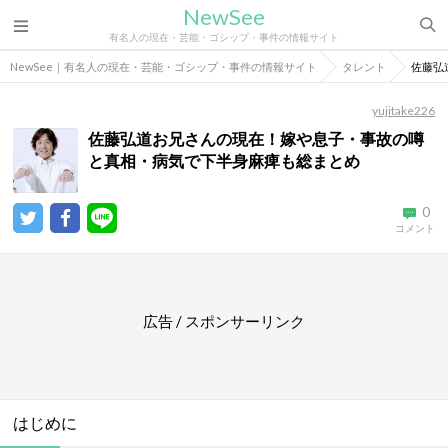
NewSee
有名人の現在・芸能・ゴシップ・事件の情報サイト
NewSee｜有名人の現在・芸能・ゴシップ・事件の情報サイト
タレント
佐藤弘
yujitake226
佐藤弘道お兄さんの現在！嫁や息子・事故の噂
と真相・病気で下半身麻痺も総まとめ
0
コメント
広告 / スポンサーリンク
はじめに