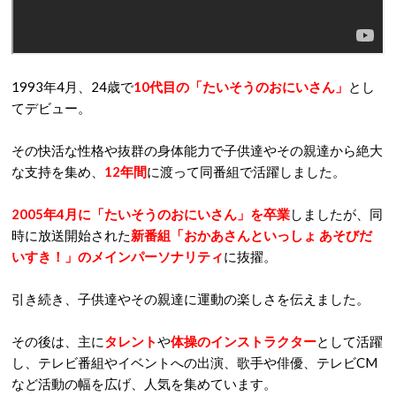
1993年4月、24歳で
10代目の「たいそうのおにいさん」
とし
てデビュー。
その快活な性格や抜群の身体能力で子供達やその親達から絶大
な支持を集め、
12年間
に渡って同番組で活躍しました。
2005年4月に「たいそうのおにいさん」を卒業
しましたが、同
時に放送開始された
新番組「おかあさんといっしょ あそびだ
いすき！」のメインパーソナリティ
に抜擢。
引き続き、子供達やその親達に運動の楽しさを伝えました。
その後は、主に
タレント
や
体操のインストラクター
として活躍
し、テレビ番組やイベントへの出演、歌手や俳優、テレビCM
など活動の幅を広げ、人気を集めています。