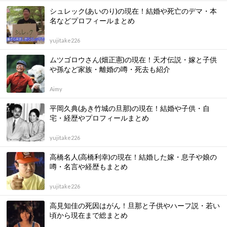
シュレック(あいのり)の現在！結婚や死亡のデマ・本
名などプロフィールまとめ
yujitake226
ムツゴロウさん(畑正憲)の現在！天才伝説・嫁と子供
や孫など家族・離婚の噂・死去も紹介
Aimy
平岡久典(あき竹城の旦那)の現在！結婚や子供・自
宅・経歴やプロフィールまとめ
yujitake226
高橋名人(高橋利幸)の現在！結婚した嫁・息子や娘の
噂・名言や経歴もまとめ
yujitake226
高見知佳の死因はがん！旦那と子供やハーフ説・若い
頃から現在まで総まとめ