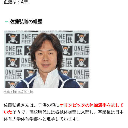
血液型：A型
佐藤弘道の経歴
出典：https://jisin.jp
佐藤弘道さんは、子供の頃に
オリンピックの体操選手を志して
いた
そうで、高校時代には器械体操部に入部し、卒業後は日本
体育大学体育学部へと進学しています。