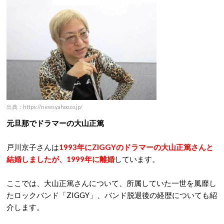
出典：https://news.yahoo.co.jp/
元旦那でドラマーの大山正篤
戸川京子さんは
1993年にZIGGYのドラマーの大山正篤さんと
結婚しましたが、1999年に離婚
しています。
ここでは、大山正篤さんについて、所属していた一世を風靡し
たロックバンド「ZIGGY」、バンド脱退後の経歴についても紹
介します。