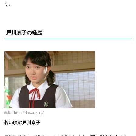
う。
戸川京子の経歴
出典：https://showa-g.org/
若い頃の戸川京子