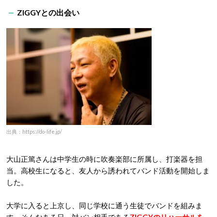
ZIGGYとの出会い
出典：https://do-life.jp/
大山正篤さんは中学生の時に吹奏楽部に所属し、打楽器を担
当。高校生になると、友人から誘われてバンド活動を開始しま
した。
大学に入ると上京し、同じ学校に通う生徒でバンドを組みま