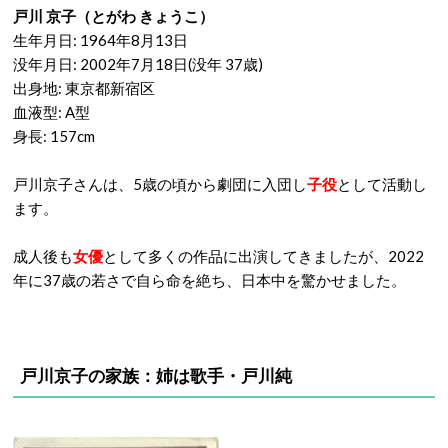
戸川 京子（とがわ きょうこ）
生年月日: 1964年8月13日
没年月日: 2002年7月18日(没年 37歳)
出身地: 東京都新宿区
血液型: A型
身長: 157cm
戸川京子さんは、5歳の頃から劇団に入団し
子役
として活動し
ます。
成人後も
女優
として多くの作品に出演してきましたが、2022
年に37歳の若さで自ら命を絶ち、日本中を驚かせました。
戸川京子の家族：姉は歌手・戸川純