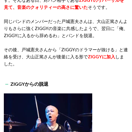
す。そんなある日、対バン相手である
ZIGGYのリハーサルを
見て、音楽のクォリティーの高さに驚いた
そうです。
同じバンドのメンバーだった戸城憲夫さんは、大山正篤さんよ
りもさらに強くZIGGYの音楽に共感したようで、翌日に「俺、
ZIGGYに入るから辞めるわ」とバンドを脱退。
その後、戸城憲夫さんから「ZIGGYのドラマーが抜ける」と連
絡を受け、大山正篤さんが後釜に入る形で
ZIGGYに加入
しま
した。
ZIGGYからの脱退