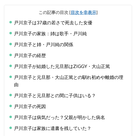
この記事の目次
[
目次を非表示
]
戸川京子は37歳の若さで死去した女優
戸川京子の家族：姉は歌手・戸川純
戸川京子と姉・戸川純の関係
戸川京子の経歴
戸川京子が結婚した元旦那はZIGGY・大山正篤
戸川京子と元旦那・大山正篤との馴れ初めや離婚の理
由
戸川京子と元旦那との間に子供はいる？
戸川京子の死因
戸川京子は病気だった？父親が明かした病名
戸川京子は家族に遺書を残していた？