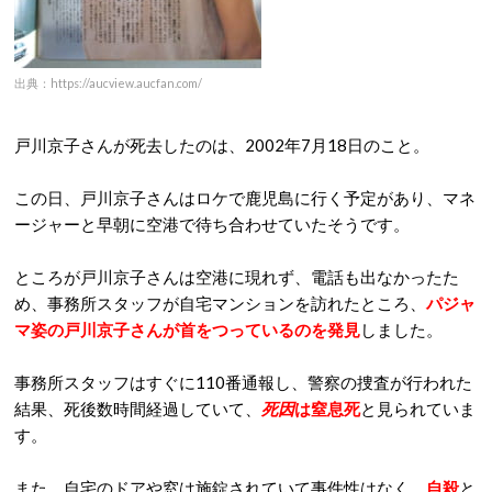
出典：https://aucview.aucfan.com/
戸川京子さんが死去したのは、2002年7月18日のこと。
この日、戸川京子さんはロケで鹿児島に行く予定があり、マネ
ージャーと早朝に空港で待ち合わせていたそうです。
ところが戸川京子さんは空港に現れず、電話も出なかったた
め、事務所スタッフが自宅マンションを訪れたところ、
パジャ
マ姿の戸川京子さんが首をつっているのを発見
しました。
事務所スタッフはすぐに110番通報し、警察の捜査が行われた
結果、死後数時間経過していて、
死因
は窒息死
と見られていま
す。
また、自宅のドアや窓は施錠されていて事件性はなく、
自殺
と