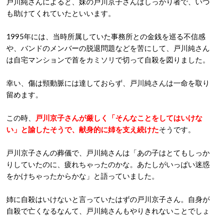
戸川純さんによると、妹の戸川京子さんはしっかり者で、いつ
も助けてくれていたといいます。
1995年には、当時所属していた事務所との金銭を巡る不信感
や、バンドのメンバーの脱退問題などを苦にして、戸川純さん
は自宅マンションで首をカミソリで切って自殺を図りました。
幸い、傷は頸動脈には達しておらず、戸川純さんは一命を取り
留めます。
この時、
戸川京子さんが厳しく「そんなことをしてはいけな
い」と諭したそうで、献身的に姉を支え続けた
そうです。
戸川京子さんの葬儀で、戸川純さんは「あの子はとてもしっか
りしていたのに、疲れちゃったのかな。あたしがいっぱい迷惑
をかけちゃったからかな」と語っていました。
姉に自殺はいけないと言っていたはずの戸川京子さん。自身が
自殺で亡くなるなんて、戸川純さんもやりきれないことでしょ