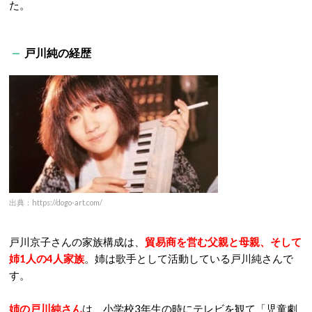
た。
戸川純の経歴
出典：https://dogo-art.com/
戸川京子さんの家族構成は、
貿易商を営む父親と母親、そして
姉1人の4人家族
。姉は歌手として活動している戸川純さんで
す。
姉の戸川純さん
は、小学校3年生の時にテレビを観て「児童劇