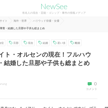
NewSee
有名人の現在・芸能・ゴシップ・事件の情報メディア
報サイト
海外・世界
ハリウッド俳優・女優
障害・結婚した旦那や子供も総まとめ
食症
旦那
現在
結婚
若い頃
離婚
イト・オルセンの現在！フルハウ
・結婚した旦那や子供も総まとめ
0
urung
コメント