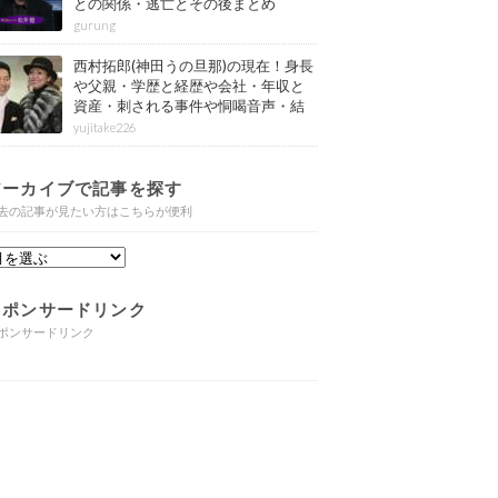
との関係・逃亡とその後まとめ
gurung
西村拓郎(神田うの旦那)の現在！身長
や父親・学歴と経歴や会社・年収と
資産・刺される事件や恫喝音声・結
婚と子供や自宅・脳梗塞の病気もま
yujitake226
とめ
アーカイブで記事を探す
去の記事が見たい方はこちらが便利
スポンサードリンク
ポンサードリンク