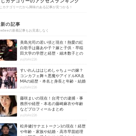
同じカテゴリーのアクセスランキング
じカテゴリーだから興味のある記事が見つかる！
最新の記事
ewSeeの新着記事もお見逃しなく
美島光司の若い頃と現在！熱愛の紅
白歌手は藤あや子？嫁と子供・早稲
田大学の学歴と経歴・細木数子との
確執もまとめ
yujitake226
すいれんははじめしゃちょーの嫁？
コンカフェ舞々悪魔やアイドルKAゑ
MAの経歴・本名と身長と年齢・結婚
情報もまとめ
yujitake226
藤咲まいの現在！台湾での逮捕・事
務所や経歴・本名の藤崎麻衣や年齢
などプロフィールまとめ
yujitake226
松井健(サナエトークン)の現在！経歴
や年齢・家族や結婚・高市早苗総理