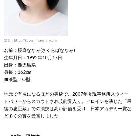
出典：https://kagoshima-ishin.com/
名前：桜庭ななみ(さくらばななみ)
生年月日：1992年10月17日
出身：鹿児島県
身長：162cm
血液型：O型
地元で有名になるほどの美貌で、2007年夏現事務所スウィー
トパワーからスカウトされ芸能界入り。ヒロインを演じた「最
後の忠臣蔵」での演技は高い評価を受け、日本アカデミー賞な
ど多くの賞を受賞しました。