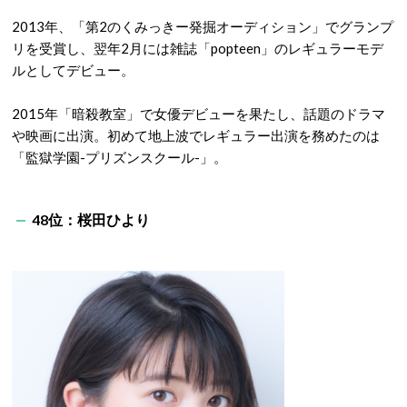
2013年、「第2のくみっきー発掘オーディション」でグランプ
リを受賞し、翌年2月には雑誌「popteen」のレギュラーモデ
ルとしてデビュー。
2015年「暗殺教室」で女優デビューを果たし、話題のドラマ
や映画に出演。初めて地上波でレギュラー出演を務めたのは
「監獄学園-プリズンスクール-」。
48位：桜田ひより