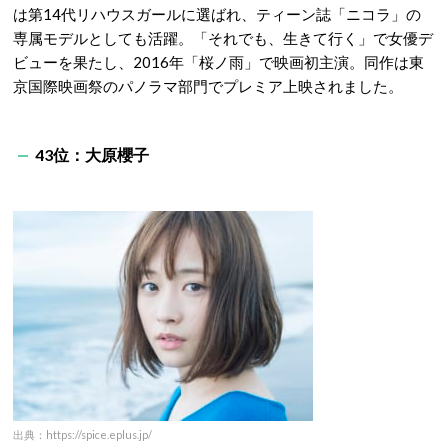
は第14代リハウスガールに選ばれ、ティーン誌「ニコラ」の
専属モデルとしても活躍。「それでも、生きて行く」で女優デ
ビューを果たし、2016年「桜ノ雨」で映画初主演。同作は東
京国際映画祭のパノラマ部門でプレミア上映されました。
43位：大原櫻子
出典：https://spice.eplus.jp/