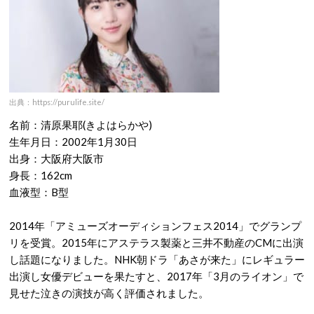
出典：https://purulife.site/
名前：清原果耶(きよはらかや)
生年月日：2002年1月30日
出身：大阪府大阪市
身長：162cm
血液型：B型
2014年「アミューズオーディションフェス2014」でグランプ
リを受賞。2015年にアステラス製薬と三井不動産のCMに出演
し話題になりました。NHK朝ドラ「あさが来た」にレギュラー
出演し女優デビューを果たすと、2017年「3月のライオン」で
見せた泣きの演技が高く評価されました。