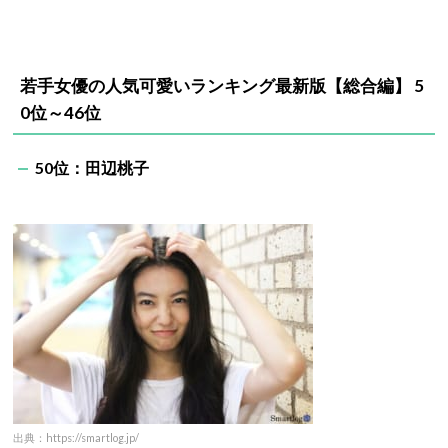
若手女優の人気可愛いランキング最新版【総合編】 5
0位～46位
50位：田辺桃子
出典：https://smartlog.jp/