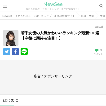
NewSee
有名人の現在・芸能・ゴシップ・事件の情報サイト
NewSee｜有名人の現在・芸能・ゴシップ・事件の情報サイト
俳優・女優
女優
mpori
若手女優の人気かわいいランキング最新170選
【今後に期待＆注目！】
0
コメント
広告 / スポンサーリンク
はじめに