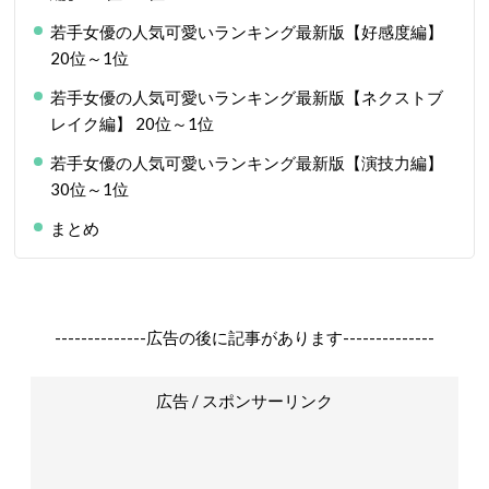
若手女優の人気可愛いランキング最新版【好感度編】
20位～1位
若手女優の人気可愛いランキング最新版【ネクストブ
レイク編】 20位～1位
若手女優の人気可愛いランキング最新版【演技力編】
30位～1位
まとめ
--------------広告の後に記事があります--------------
広告 / スポンサーリンク