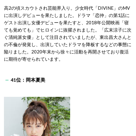
高2の頃スカウトされ芸能界入り。少女時代「DIVINE」のMV
に出演しデビューを果たしました。ドラマ「恋仲」の第1話に
ゲスト出演し女優デビューを果たすと、2018年公開映画「寝
ても覚めても」でヒロインに抜擢されました。「広末涼子に次
ぐ清純派女優」として注目されていましたが、東出昌大さんと
の不倫が発覚し、出演していたドラマを降板するなどの事態に
陥りました。2020年末から徐々に活動を再開させており復活
に期待が寄せられています。
41位：岡本夏美