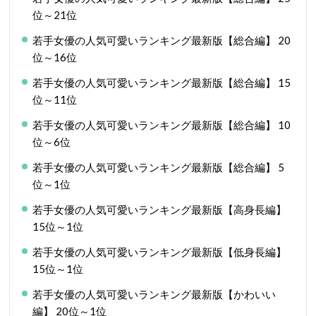
位～21位
若手女優の人気可愛いランキング最新版【総合編】 20
位～16位
若手女優の人気可愛いランキング最新版【総合編】 15
位～11位
若手女優の人気可愛いランキング最新版【総合編】 10
位～6位
若手女優の人気可愛いランキング最新版【総合編】 5
位～1位
若手女優の人気可愛いランキング最新版【高身長編】
15位～1位
若手女優の人気可愛いランキング最新版【低身長編】
15位～1位
若手女優の人気可愛いランキング最新版【かわいい
編】 20位～1位