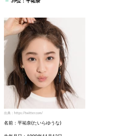
39位：平祐奈
出典：https://twitter.com/
名前：平祐奈(たいらゆうな)