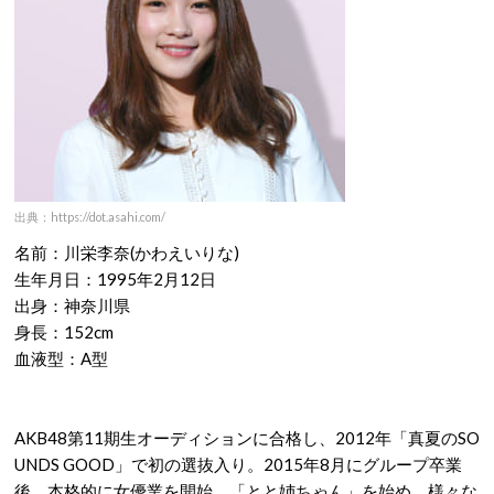
出典：https://dot.asahi.com/
名前：川栄李奈(かわえいりな)
生年月日：1995年2月12日
出身：神奈川県
身長：152cm
血液型：A型
AKB48第11期生オーディションに合格し、2012年「真夏のSO
UNDS GOOD」で初の選抜入り。2015年8月にグループ卒業
後、本格的に女優業を開始。「とと姉ちゃん」を始め、様々な