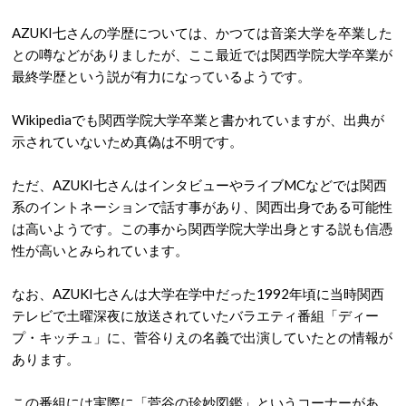
AZUKI七さんの学歴については、かつては音楽大学を卒業した
との噂などがありましたが、ここ最近では関西学院大学卒業が
最終学歴という説が有力になっているようです。
Wikipediaでも関西学院大学卒業と書かれていますが、出典が
示されていないため真偽は不明です。
ただ、AZUKI七さんはインタビューやライブMCなどでは関西
系のイントネーションで話す事があり、関西出身である可能性
は高いようです。この事から関西学院大学出身とする説も信憑
性が高いとみられています。
なお、AZUKI七さんは大学在学中だった1992年頃に当時関西
テレビで土曜深夜に放送されていたバラエティ番組「ディー
プ・キッチュ」に、菅谷りえの名義で出演していたとの情報が
あります。
この番組には実際に「菅谷の珍妙図鑑」というコーナーがあ