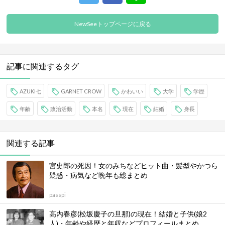
NewSeeトップページに戻る
記事に関連するタグ
AZUKI七
GARNET CROW
かわいい
大学
学歴
年齢
政治活動
本名
現在
結婚
身長
関連する記事
宮史郎の死因！女のみちなどヒット曲・髪型やかつら
疑惑・病気など晩年も総まとめ
passpi
高内春彦(松坂慶子の旦那)の現在！結婚と子供(娘2
人)・年齢や経歴と年収などプロフィールまとめ