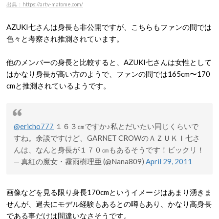
出典：https://arty-matome.com/
AZUKI七さんは身長も非公開ですが、こちらもファンの間では
色々と考察され推測されています。
他のメンバーの身長と比較すると、AZUKI七さんは女性として
はかなり身長が高い方のようで、ファンの間では165cm〜170
cmと推測されているようです。
@ericho777
１６３㎝ですか♪私とだいたい同じくらいで
すね。余談ですけど、GARNET CROWのＡＺＵＫＩ七さ
んは、なんと身長が１７０㎝もあるそうです！ビックリ！
— 真紅の魔女・霧雨樹理亜 (@Nana809)
April 29, 2011
画像などを見る限り身長170cmというイメージはあまり湧きま
せんが、過去にモデル経験もあるとの噂もあり、かなり高身長
である事だけは間違いなさそうです。