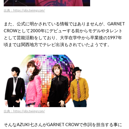
出典：https://pbs.twimg.com/
また、公式に明かされている情報ではありませんが、GARNET
CROWとして2000年にデビューする前からモデルやタレント
として芸能活動をしており、大学在学中から卒業後の1997年
頃までは関西地方でテレビ出演もされていたようです。
出典：https://pbs.twimg.com/
そんなAZUKI七さんがGARNET CROWで作詞を担当する事に