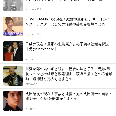
yujitake226
ZONE・MAIKOの現在！結婚や旦那と子供・ヨガイ
ンストラクターとしての活動や芸能界復帰まとめ
yujitake226
千紗の現在！旦那の北島康介との子供や結婚も解説
【元girl next door】
mpori
川添象郎の若い頃と現在！歴代の嫁と子供・元嫁/風
吹ジュンとの結婚と離婚理由・荻野目慶子との不倫騒
動・逮捕歴や死去も総まとめ
himawari
成田昭次の現在！事故と逮捕・兄の成田健一の自殺・
嫁や子供や結婚/離婚歴もまとめ
gurung