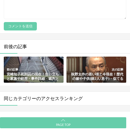
前後の記事
前の記事
次の記事
宮崎知子死刑囚の現在！生い立ち
秋野太作の若い頃と今現在！歴代
と家族や経歴・事件詳細・裁判と
の嫁や子供(娘2人/息子)・似てる
判決も総まとめ【富山・長野連続
芸能人も総まとめ
女性誘拐殺人事件の犯人】
同じカテゴリーのアクセスランキング
PAGE TOP