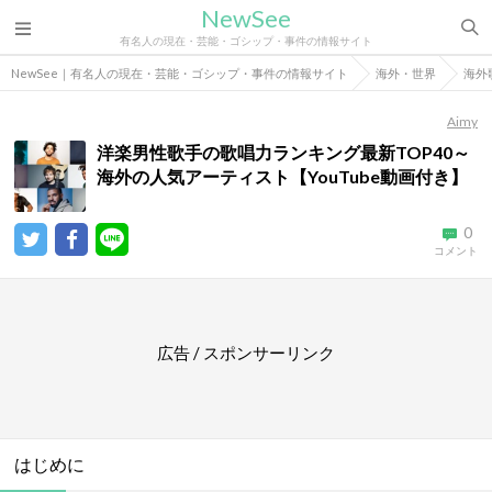
NewSee
有名人の現在・芸能・ゴシップ・事件の情報サイト
NewSee｜有名人の現在・芸能・ゴシップ・事件の情報サイト
海外・世界
海外
Aimy
洋楽男性歌手の歌唱力ランキング最新TOP40～
海外の人気アーティスト【YouTube動画付き】
0
コメント
広告 / スポンサーリンク
はじめに