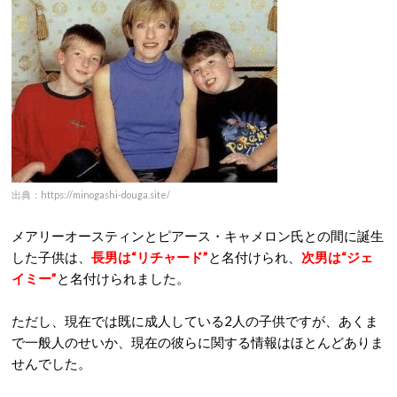
出典：https://minogashi-douga.site/
メアリーオースティンとピアース・キャメロン氏との間に誕生
した子供は、
長男は“リチャード”
と名付けられ、
次男は“ジェ
イミー”
と名付けられました。
ただし、現在では既に成人している2人の子供ですが、あくま
で一般人のせいか、現在の彼らに関する情報はほとんどありま
せんでした。