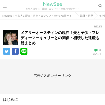
NewSee
有名人の現在・芸能・ゴシップ・事件の情報サイト
NewSee｜有名人の現在・芸能・ゴシップ・事件の情報サイト
海外・世界
海外
passpi
メアリーオースティンの現在！夫と子供・フレ
ディーマーキュリーとの関係・相続した遺産も
総まとめ
0
コメント
広告 / スポンサーリンク
はじめに