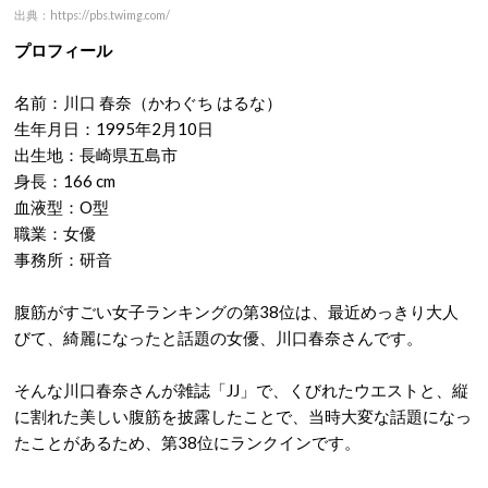
出典：https://pbs.twimg.com/
プロフィール
名前：川口 春奈（かわぐち はるな）
生年月日：1995年2月10日
出生地：長崎県五島市
身長：166 cm
血液型：O型
職業：女優
事務所：研音
腹筋がすごい女子ランキングの第38位は、最近めっきり大人
びて、綺麗になったと話題の女優、川口春奈さんです。
そんな川口春奈さんが雑誌「JJ」で、くびれたウエストと、縦
に割れた美しい腹筋を披露したことで、当時大変な話題になっ
たことがあるため、第38位にランクインです。