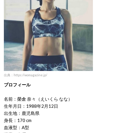
出典：https://womagazine.jp/
プロフィール
名前：榮倉 奈々（えいくら なな）
生年月日：1988年2月12日
出生地：鹿児島県
身長：170 cm
血液型：A型