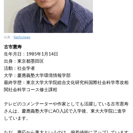
出典：
hochi.news
古市憲寿
生年月日：1985年1月14日
出身：東京都墨田区
活動：社会学者
大学：慶應義塾大学環境情報学部
最終学歴：東京大学大学院総合文化研究科国際社会科学専攻相
関社会科学コース修士課程
テレビのコメンテーターや作家としても活躍している古市憲寿
さんは、慶應義塾大学にAO入試で入学後、東大大学院に進学
しています。
ただ、慶応から東大というのは、偏差値的にアップしています