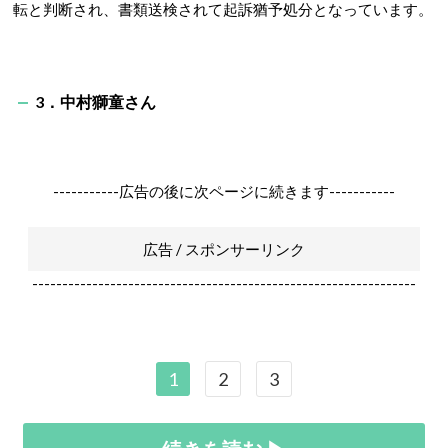
転と判断され、書類送検されて起訴猶予処分となっています。
3．中村獅童さん
-----------広告の後に次ページに続きます-----------
広告 / スポンサーリンク
----------------------------------------------------------------
1
2
3