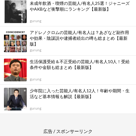
未成年飲酒・喫煙の芸能人/有名人25選！ジャニーズ
やAKBなど衝撃順にランキング【最新版】
gurung
アドレノクロムの芸能人/有名人は？あざなど副作用
や効果・陰謀説や逮捕者続出の噂も総まとめ【最新
版】
gurung
生活保護受給＆不正受給の芸能人/有名人10人！受給
条件や金額も総まとめ【最新版】
gurung
少年院に入った芸能人/有名人12人！年齢や期間・生
活など基本情報も解説【最新版】
gurung
広告 / スポンサーリンク