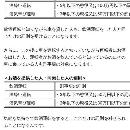
酒酔い運転
・5年以下の懲役
又は
100万円以下の
酒気帯び運転
・3年以下の懲役
又は
50万円以下の罰
飲酒運転と知りながら車を貸した人も、飲酒運転をした人と同
じだけの罰則を受けることになります。
さらに、この後に車を運転すると知っていながら運転者にお酒
を出した人、運転者がお酒を飲んでいると知っているのにその
車に乗っている人も刑事罰の対象になります。
＜お酒を提供した人・同乗した人の罰則＞
飲酒運転
刑事罰の罰則
酒酔い運転
・
3年以下の懲役
又は
50万円以下の罰
酒気帯び運転
・
2年以下の懲役
又は
30万円以下の罰
気軽な気持ちで飲酒運転をすると、これだけの罰則を科せられ
ることになるんです。