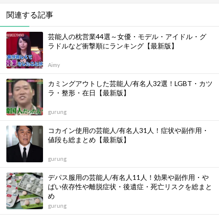
関連する記事
芸能人の枕営業44選～女優・モデル・アイドル・グ
ラドルなど衝撃順にランキング【最新版】
Aimy
カミングアウトした芸能人/有名人32選！LGBT・カツ
ラ・整形・在日【最新版】
gurung
コカイン使用の芸能人/有名人31人！症状や副作用・
値段も総まとめ【最新版】
gurung
デパス服用の芸能人/有名人11人！効果や副作用・や
ばい依存性や離脱症状・後遺症・死亡リスクを総まと
め
gurung