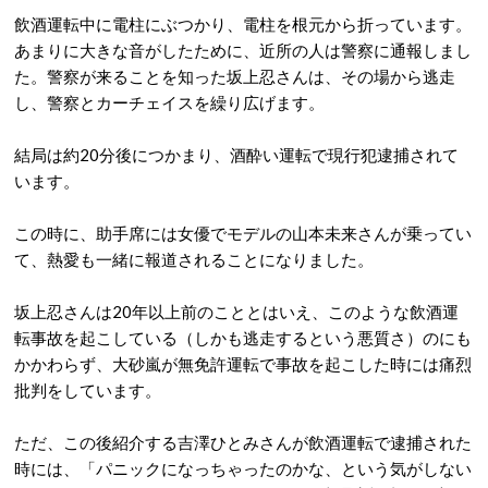
飲酒運転中に電柱にぶつかり、電柱を根元から折っています。
あまりに大きな音がしたために、近所の人は警察に通報しまし
た。警察が来ることを知った坂上忍さんは、その場から逃走
し、警察とカーチェイスを繰り広げます。
結局は約20分後につかまり、酒酔い運転で現行犯逮捕されて
います。
この時に、助手席には女優でモデルの山本未来さんが乗ってい
て、熱愛も一緒に報道されることになりました。
坂上忍さんは20年以上前のこととはいえ、このような飲酒運
転事故を起こしている（しかも逃走するという悪質さ）のにも
かかわらず、大砂嵐が無免許運転で事故を起こした時には痛烈
批判をしています。
ただ、この後紹介する吉澤ひとみさんが飲酒運転で逮捕された
時には、「パニックになっちゃったのかな、という気がしない