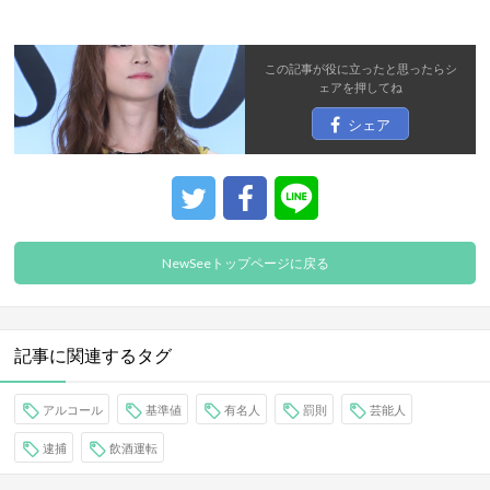
この記事が役に立ったと思ったら
シ
ェア
を押してね
シェア
NewSeeトップページに戻る
記事に関連するタグ
アルコール
基準値
有名人
罰則
芸能人
逮捕
飲酒運転