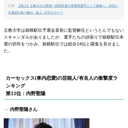
引用：
【陸上】立教大の上野裕一郎前監督が実業団選手として復帰へ、10月に
不適切行為で解任 – 陸上 : 日刊スポーツ
立教大学は箱根駅伝予選会直前に監督解任というとんでもない
スキャンダルがありましたが、選手たちの頑張りで箱根駅伝本
選の切符をつかみ、箱根駅伝では総合14位と躍進を見せまし
た。
カーセックス(車内恋愛)の芸能人/有名人の衝撃度ラ
ンキング
第12位：内野聖陽
内野聖陽さん