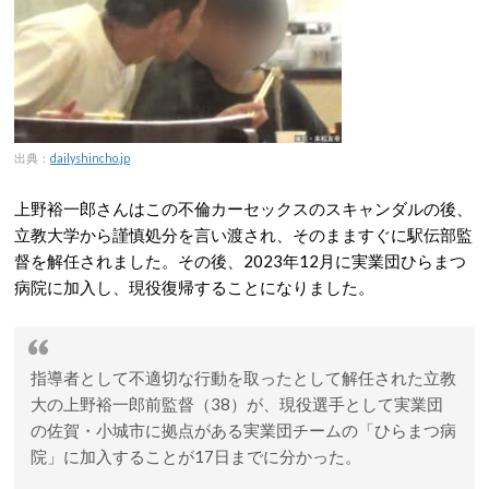
出典：
dailyshincho.jp
上野裕一郎さんはこの不倫カーセックスのスキャンダルの後、
立教大学から謹慎処分を言い渡され、そのまますぐに駅伝部監
督を解任されました。その後、2023年12月に実業団ひらまつ
病院に加入し、現役復帰することになりました。
指導者として不適切な行動を取ったとして解任された立教
大の上野裕一郎前監督（38）が、現役選手として実業団
の佐賀・小城市に拠点がある実業団チームの「ひらまつ病
院」に加入することが17日までに分かった。