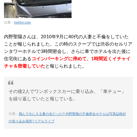
出典：
twitter.com
内野聖陽さんは、2010年9月に40代の人妻と不倫をしていた
ことが報じられました。この時のスクープでは渋谷のセルリア
ンタワーホテルで3時間密会し、さらに車でホテルを出た後に
住宅街にある
コインパーキングに停めて、1時間近くイチャイ
チャ＆密着していた
と報じられました。
その後2人でワンボックスカーに乗り込み、「車チュー」
を繰り返していたと報じている。
引用：
飛んで火に入る夏の虫だった!? 内野聖陽の不倫密会ホテルは写真誌格好
の張り込み場所 | リアルライブ