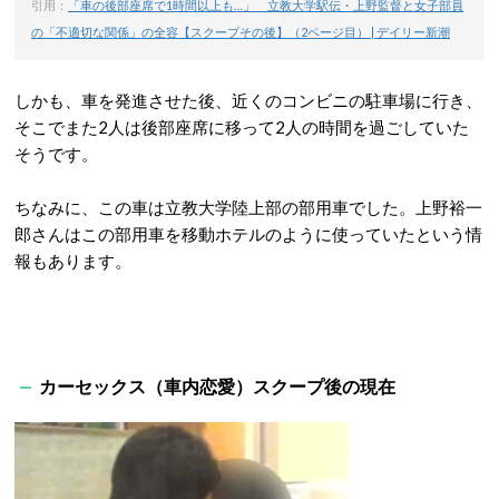
引用：
「車の後部座席で1時間以上も…」 立教大学駅伝・上野監督と女子部員
の「不適切な関係」の全容【スクープその後】（2ページ目） | デイリー新潮
しかも、車を発進させた後、近くのコンビニの駐車場に行き、
そこでまた2人は後部座席に移って2人の時間を過ごしていた
そうです。
ちなみに、この車は立教大学陸上部の部用車でした。上野裕一
郎さんはこの部用車を移動ホテルのように使っていたという情
報もあります。
カーセックス（車内恋愛）スクープ後の現在