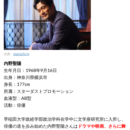
出典：
mainichi.jp
内野聖陽
生年月日：1968年9月16日
出身：神奈川県横浜市
身長：177cm
所属：スターダストプロモーション
血液型：AB型
活動：俳優
早稲田大学政経学部政治学科在学中に文学座研究所に入所し、
俳優の道を歩み始めた内野聖陽さんは
ドラマや映画、さらに舞