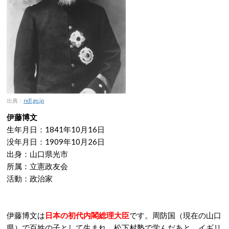
出典：
ndl.go.jp
伊藤博文
生年月日：1841年10月16日
没年月日：1909年10月26日
出身：山口県光市
所属：立憲政友会
活動：政治家
伊藤博文は
日本の初代内閣総理大臣
です。周防国（現在の山口
県）で百姓の子として生まれ、松下村塾で学んだあと、イギリ