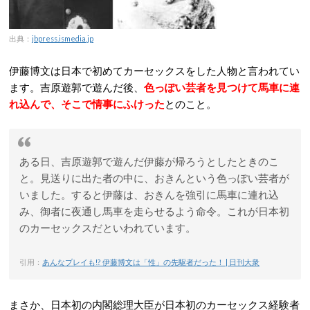
出典：
jbpress.ismedia.jp
伊藤博文は日本で初めてカーセックスをした人物と言われてい
ます。吉原遊郭で遊んだ後、
色っぽい芸者を見つけて馬車に連
れ込んで、そこで情事にふけった
とのこと。
ある日、吉原遊郭で遊んだ伊藤が帰ろうとしたときのこ
と。見送りに出た者の中に、おきんという色っぽい芸者が
いました。すると伊藤は、おきんを強引に馬車に連れ込
み、御者に夜通し馬車を走らせるよう命令。これが日本初
のカーセックスだといわれています。
引用：
あんなプレイも!? 伊藤博文は「性」の先駆者だった！ | 日刊大衆
まさか、日本初の内閣総理大臣が日本初のカーセックス経験者