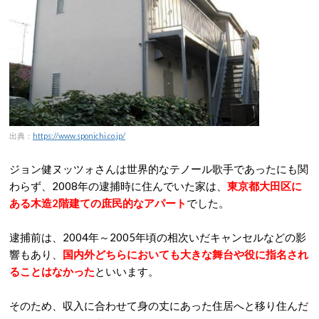
出典：
https://www.sponichi.co.jp/
ジョン健ヌッツォさんは世界的なテノール歌手であったにも関
わらず、2008年の逮捕時に住んでいた家は、
東京都大田区に
ある木造2階建ての庶民的なアパート
でした。
逮捕前は、2004年～2005年頃の相次いだキャンセルなどの影
響もあり、
国内外どちらにおいても大きな舞台や役に指名され
ることはなかった
といいます。
そのため、収入に合わせて身の丈にあった住居へと移り住んだ