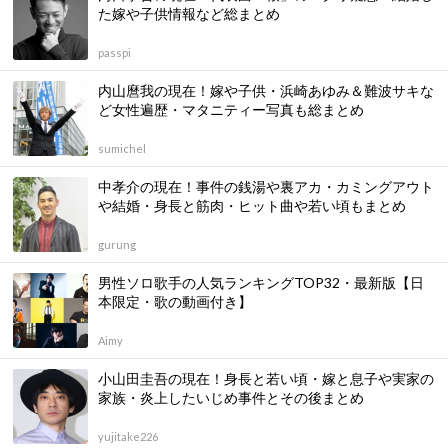
た嫁や子供情報など総まとめ
passpi
内山麿我の現在！嫁や子供・浜崎あゆみ＆難波サキな
ど女性遍歴・マタニティー写真も総まとめ
sumichel
中孝介の現在！事件の銭湯や裏アカ・カミングアウト
や結婚・身長と筋肉・ヒット曲や若い頃もまとめ
gurung
男性ソロ歌手の人気ランキングTOP32・最新版【日
本限定・歌の動画付き】
Aimy
小山田圭吾の現在！身長と若い頃・嫁と息子や実家の
家族・炎上したいじめ事件とその後まとめ
yujitake226