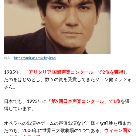
出典：
https://unitan.at.webry.info/
1985年、
「アリタリア 国際声楽コンクール」で2位を獲得
し
たのをはじめとし、数々の賞を受賞してきたジョン健ヌッツォ
さん。
日本でも、1993年に
「第9回日本声楽コンクール」で1位
を獲
得しています。
オペラへの出演やゲームの声優出演など、様々な経験を積まれ
たのち、2000年に世界三大歌劇場の1つである、
ウィーン国立