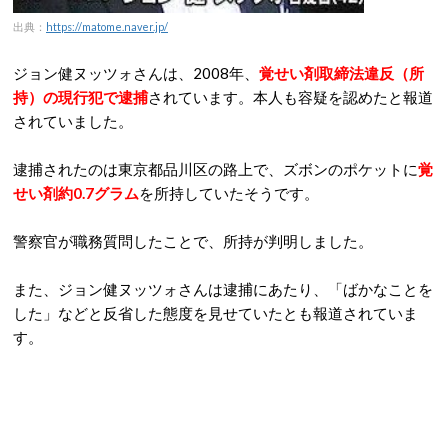
出典：
https://matome.naver.jp/
ジョン健ヌッツォさんは、2008年、
覚せい剤取締法違反（所
持）の現行犯で逮捕
されています。本人も容疑を認めたと報道
されていました。
逮捕されたのは東京都品川区の路上で、ズボンのポケットに
覚
せい剤約0.7グラム
を所持していたそうです。
警察官が職務質問したことで、所持が判明しました。
また、ジョン健ヌッツォさんは逮捕にあたり、「ばかなことを
した」などと反省した態度を見せていたとも報道されていま
す。