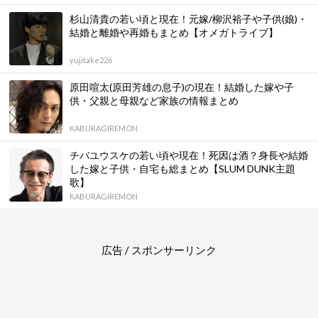
杉山清貴の若い頃と現在！元嫁/柳沢裕子や子供(娘)・
結婚と離婚や再婚もまとめ【オメガトライブ】
yujitake226
原田喧太(原田芳雄の息子)の現在！結婚した嫁や子
供・父親と母親など家族の情報まとめ
KABURAGIREMON
チバユウスケの若い頃や現在！死因は酒？身長や結婚
した嫁と子供・自宅も総まとめ【SLUM DUNK主題
歌】
KABURAGIREMON
広告 / スポンサーリンク