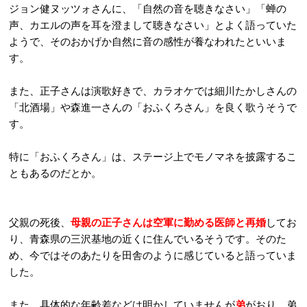
ジョン健ヌッツォさんに、「自然の音を聴きなさい」「蝉の
声、カエルの声を耳を澄まして聴きなさい」とよく語っていた
ようで、そのおかげか自然に音の感性が養なわれたといいま
す。
また、正子さんは演歌好きで、カラオケでは細川たかしさんの
「北酒場」や森進一さんの「おふくろさん」を良く歌うそうで
す。
特に「おふくろさん」は、ステージ上でモノマネを披露するこ
ともあるのだとか。
父親の死後、
母親の正子さんは空軍に勤める医師と再婚
してお
り、青森県の三沢基地の近くに住んでいるそうです。そのた
め、今ではそのあたりを田舎のように感じていると語っていま
した。
また、具体的な年齢差などは明かしていませんが
弟
がおり、弟