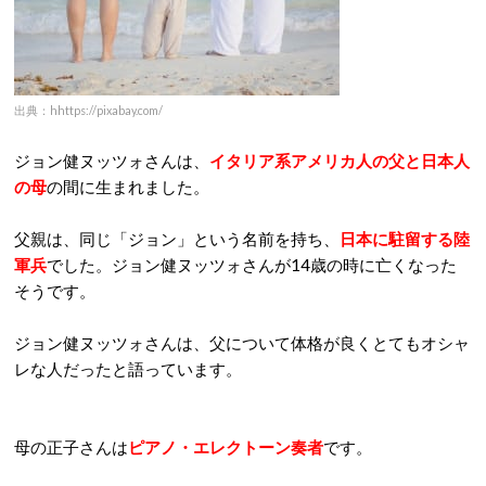
出典：hhttps://pixabay.com/
ジョン健ヌッツォさんは、
イタリア系アメリカ人の父と日本人
の母
の間に生まれました。
父親は、同じ「ジョン」という名前を持ち、
日本に駐留する陸
軍兵
でした。ジョン健ヌッツォさんが14歳の時に亡くなった
そうです。
ジョン健ヌッツォさんは、父について体格が良くとてもオシャ
レな人だったと語っています。
母の正子さんは
ピアノ・エレクトーン奏者
です。