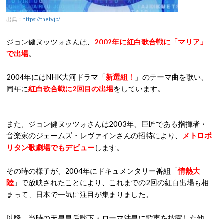
出典：
https://thetv.jp/
ジョン健ヌッツォさんは、
2002年に紅白歌合戦に「マリア」
で出場
。
2004年にはNHK大河ドラマ「
新選組！
」のテーマ曲を歌い、
同年に
紅白歌合戦に2回目の出場
をしています。
また、ジョン健ヌッツォさんは2003年、巨匠である指揮者・
音楽家のジェームズ・レヴァインさんの招待により、
メトロポ
リタン歌劇場でもデビュー
します。
その時の様子が、2004年にドキュメンタリー番組「
情熱大
陸
」で放映されたことにより、これまでの2回の紅白出場も相
まって、日本で一気に注目が集まりました。
以降、当時の天皇皇后陛下・ローマ法皇に歌声を披露した他、