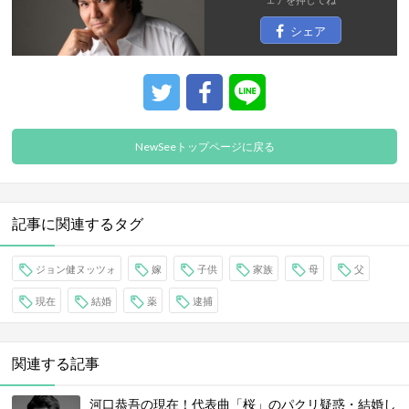
シェア
NewSeeトップページに戻る
記事に関連するタグ
ジョン健ヌッツォ
嫁
子供
家族
母
父
現在
結婚
薬
逮捕
関連する記事
河口恭吾の現在！代表曲「桜」のパクリ疑惑・結婚し