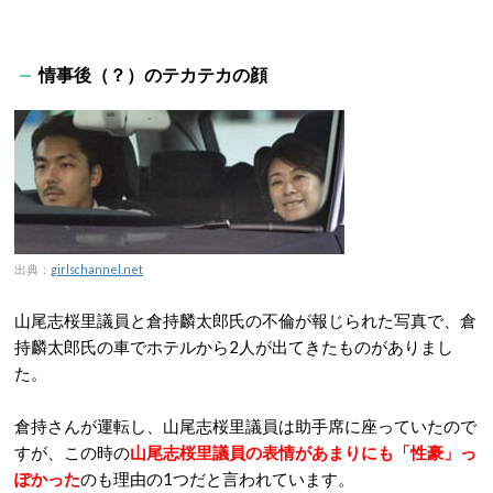
情事後（？）のテカテカの顔
出典：
girlschannel.net
山尾志桜里議員と倉持麟太郎氏の不倫が報じられた写真で、倉
持麟太郎氏の車でホテルから2人が出てきたものがありまし
た。
倉持さんが運転し、山尾志桜里議員は助手席に座っていたので
すが、この時の
山尾志桜里議員の表情があまりにも「性豪」っ
ぽかった
のも理由の1つだと言われています。