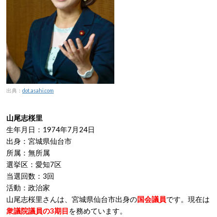
出典：
dot.asahi.com
山尾志桜里
生年月日：1974年7月24日
出身：宮城県仙台市
所属：無所属
選挙区：愛知7区
当選回数：3回
活動：政治家
山尾志桜里さんは、宮城県仙台市出身の
国会議員
です。現在は
衆議院議員の3期目
を務めています。