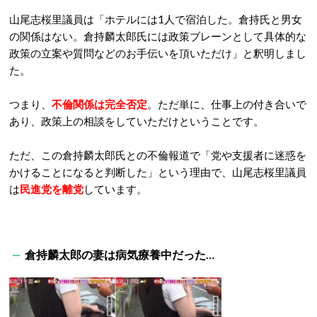
山尾志桜里議員は「ホテルには1人で宿泊した。倉持氏と男女
の関係はない。倉持麟太郎氏には政策ブレーンとして具体的な
政策の立案や質問などのお手伝いを頂いただけ」と釈明しまし
た。
つまり、
不倫関係は完全否定
。ただ単に、仕事上の付き合いで
あり、政策上の相談をしていただけということです。
ただ、この倉持麟太郎氏との不倫報道で「党や支援者に迷惑を
かけることになると判断した」という理由で、山尾志桜里議員
は
民進党を離党
しています。
倉持麟太郎の妻は病気療養中だった…