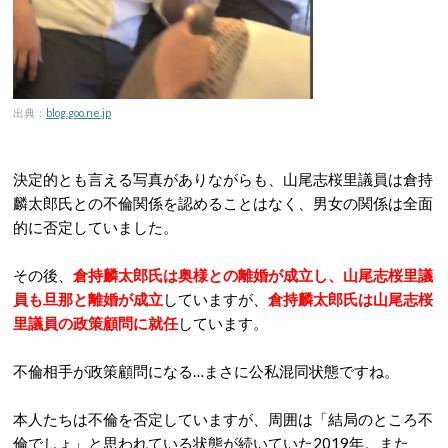
出典：
blog.goo.ne.jp
決定的とも言える写真がありながらも、山尾志桜里議員は倉持
麟太郎氏との不倫関係を認めることはなく、男女の関係は全面
的に否定していました。
その後、
倉持麟太郎氏は奥様との離婚が成立し、山尾志桜里議
員も旦那と離婚が成立
していますが、
倉持麟太郎氏は山尾志桜
里議員の政策顧問に就任
しています。
不倫相手が政策顧問になる…まさに公私混同状態ですね。
本人たちは不倫を否定していますが、周囲は「結局のところ不
倫でしょ」と思われている状態が続いていた2019年。また