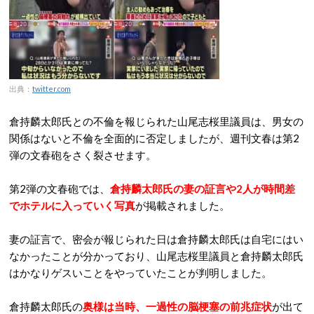
出典：
twitter.com
倉持麟太郎氏との不倫を報じられた山尾志桜里議員は、男女の
関係はないと不倫を全面的に否定しましたが、週刊文春は第2
弾の文春砲をさく裂させます。
第2弾の文春砲では、
倉持麟太郎氏の妻の証言や2人が時間差
でホテルに入っていく写真
が掲載されました。
妻の証言で、密会が報じられた日は倉持麟太郎氏は自宅にはい
なかったことが分かっており、山尾志桜里議員と倉持麟太郎氏
はかなりゲスいことをやっていたことが判明しました。
倉持麟太郎氏の
奥様は当時、一過性の脳梗塞の前兆症状
が出て