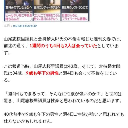
出典：
matome.naver.jp
山尾志桜里議員と倉持麟太郎氏の不倫を報じた週刊文春では、
前述の通り、
1週間のうち4日も2人は会っていた
としていま
す。
この報道当時、山尾志桜里議員は43歳。そして、倉持麟太郎
氏は34歳。
9歳も年下の男性
と週4日も会って不倫をしてい
る。
「週4日もできるって、そんなに性欲が強いのか？」と世間は
驚き、山尾志桜里議員は性豪と思われているのだと思います。
40代前半で9歳も年下の男性と週4日…性欲が強いと思われても
仕方ないかもしれません。