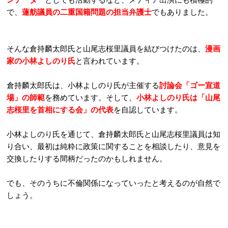
で、
蓮舫議員の二重国籍問題の担当弁護士
でもありました。
そんな倉持麟太郎氏と山尾志桜里議員を結びつけたのは、
漫画
家の小林よしのり氏
と言われています。
倉持麟太郎氏は、小林よしのり氏が主催する
討論会「ゴー宣道
場」の師範
を務めています。そして、
小林よしのり氏は「山尾
志桜里を首相にする会」の代表
を自認しています。
小林よしのり氏を通じて、倉持麟太郎氏と山尾志桜里議員は知
り合い、最初は純粋に政策に関することを相談したり、意見を
交換したりする間柄だったのかもしれません。
でも、そのうちに不倫関係になっていったと考えるのが自然で
しょう。