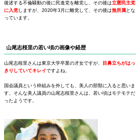
後述する不倫騒動の後に民進党を離党し、その後は
立憲民主党
に入党
しますが、2020年3月に離党して、その後は
無所属
とな
っています。
山尾志桜里の若い頃の画像や経歴
山尾志桜里さんは東京大学卒業の才女ですが、
目鼻立ちがはっ
きりしていてキレイ
ですよね。
国会議員という枠組みを外しても、美人の部類に入ると思いま
す。そんな美人議員の山尾志桜里さんは、若い頃はモテモテだ
ったようです。