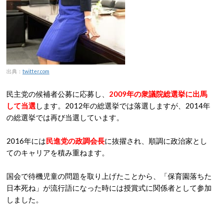
出典：
twitter.com
民主党の候補者公募に応募し、
2009年の衆議院総選挙に出馬
して当選
します。2012年の総選挙では落選しますが、2014年
の総選挙では再び当選しています。
2016年には
民進党の政調会長
に抜擢され、順調に政治家とし
てのキャリアを積み重ねます。
国会で待機児童の問題を取り上げたことから、「保育園落ちた
日本死ね」が流行語になった時には授賞式に関係者として参加
しました。