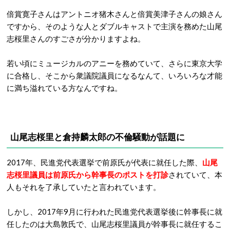
倍賞寛子さんはアントニオ猪木さんと倍賞美津子さんの娘さん
ですから、そのような人とダブルキャストで主演を務めた山尾
志桜里さんのすごさが分かりますよね。
若い頃にミュージカルのアニーを務めていて、さらに東京大学
に合格し、そこから衆議院議員になるなんて、いろいろな才能
に満ち溢れている方なんですね。
山尾志桜里と
倉持麟太郎の不倫騒動が話題に
2017年、民進党代表選挙で前原氏が代表に就任した際、
山尾
志桜里議員は前原氏から幹事長のポストを打診
されていて、本
人もそれを了承していたと言われています。
しかし、2017年9月に行われた民進党代表選挙後に幹事長に就
任したのは大島敦氏で、山尾志桜里議員が幹事長に就任するこ