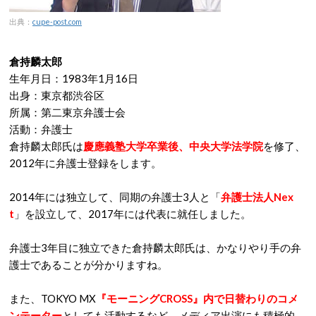
出典：
cupe-post.com
倉持麟太郎
生年月日：1983年1月16日
出身：東京都渋谷区
所属：第二東京弁護士会
活動：弁護士
倉持麟太郎氏は
慶應義塾大学卒業後、中央大学法学院
を修了、
2012年に弁護士登録をします。
2014年には独立して、同期の弁護士3人と「
弁護士法人Nex
t
」を設立して、2017年には代表に就任しました。
弁護士3年目に独立できた倉持麟太郎氏は、かなりやり手の弁
護士であることが分かりますね。
また、TOKYO MX
『モーニングCROSS』内で日替わりのコメ
ンテーター
としても活動するなど、メディア出演にも積極的