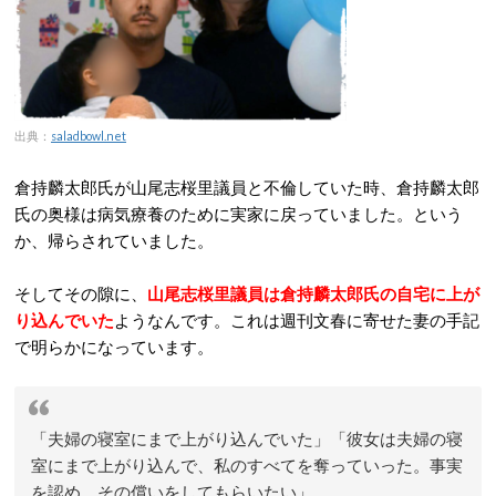
出典：
saladbowl.net
倉持麟太郎氏が山尾志桜里議員と不倫していた時、倉持麟太郎
氏の奥様は病気療養のために実家に戻っていました。という
か、帰らされていました。
そしてその隙に、
山尾志桜里議員は倉持麟太郎氏の自宅に上が
り込んでいた
ようなんです。これは週刊文春に寄せた妻の手記
で明らかになっています。
「夫婦の寝室にまで上がり込んでいた」「彼女は夫婦の寝
室にまで上がり込んで、私のすべてを奪っていった。事実
を認め、その償いをしてもらいたい」