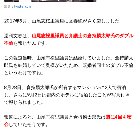
出典：
twitter.com
2017年9月、山尾志桜里議員に文春砲がさく裂しました。
週刊文春は、
山尾志桜里議員と弁護士の倉持麟太郎氏のダブル
不倫
を報じたんです。
この報道当時、山尾志桜里議員は結婚していました。倉持麟太
郎氏も結婚していて奥様がいたため、既婚者同士のダブル不倫
というわけですね。
8月28日、倉持麟太郎氏が所有するマンションに2人で宿泊
し、さらに9月2日は都内のホテルに宿泊したことが写真付き
で報じられました。
報道によると、山尾志桜里議員と倉持麟太郎氏は
週に4回も密
会
していたそうです。