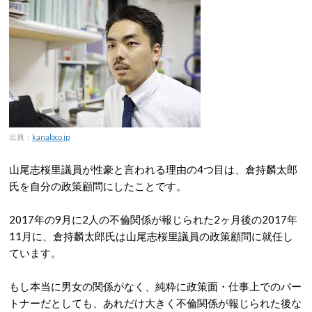
出典：
kanaloco.jp
山尾志桜里議員が性豪と言われる理由の4つ目は、倉持麟太郎
氏を自分の政策顧問にしたことです。
2017年の9月に2人の不倫関係が報じられた2ヶ月後の2017年
11月に、倉持麟太郎氏は山尾志桜里議員の政策顧問に就任し
ています。
もし本当に男女の関係がなく、純粋に政策面・仕事上でのパー
トナーだとしても、あれだけ大きく不倫関係が報じられた後な