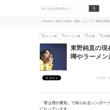
NewSee｜有名人の現在・芸能・ゴシップ・事件の情
ヒット曲
ラーメン屋
引退
東野
東野純直の現
噂やラーメン
作成者 /
s
「君は僕の勇気」で知られるシンガー
になっています。