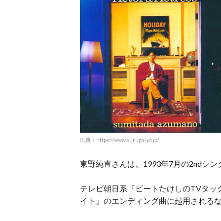
出典：https://www.suruga-ya.jp/
東野純直さんは、1993年7月の2ndシン
テレビ朝日系『ビートたけしのTVタッ
イト』のエンディング曲に起用される