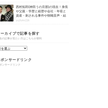
西村拓郎(神田うの旦那)の現在！身長
や父親・学歴と経歴や会社・年収と
資産・刺される事件や恫喝音声・結
婚と子供や自宅・脳梗塞の病気もま
yujitake226
とめ
アーカイブで記事を探す
去の記事が見たい方はこちらが便利
スポンサードリンク
ポンサードリンク