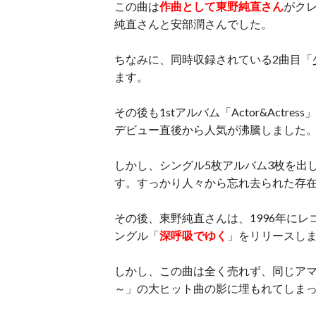
この曲は
作曲として東野純直さん
がク
純直さんと安部潤さんでした。
ちなみに、同時収録されている2曲目「
ます。
その後も1stアルバム「Actor&Act
デビュー直後から人気が沸騰しました
しかし、シングル5枚アルバム3枚を出
す。すっかり人々から忘れ去られた存在
その後、東野純直さんは、1996年にレ
ングル「
深呼吸でゆく
」をリリースし
しかし、この曲は全く売れず、同じア
～」の大ヒット曲の影に埋もれてしま