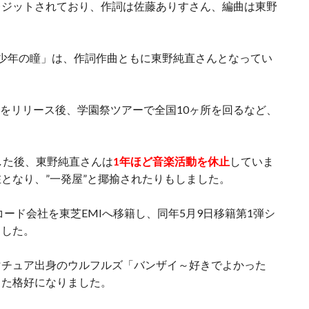
レジットされており、作詞は佐藤ありすさん、編曲は東野
少年の瞳」は、作詞作曲ともに東野純直さんとなってい
ress」をリリース後、学園祭ツアーで全国10ヶ所を回るなど、
。
した後、東野純直さんは
1年ほど音楽活動を休止
していま
となり、”一発屋”と揶揄されたりもしました。
コード会社を東芝EMIへ移籍し、同年5月9日移籍第1弾シ
ました。
マチュア出身のウルフルズ「バンザイ～好きでよかった
った格好になりました。