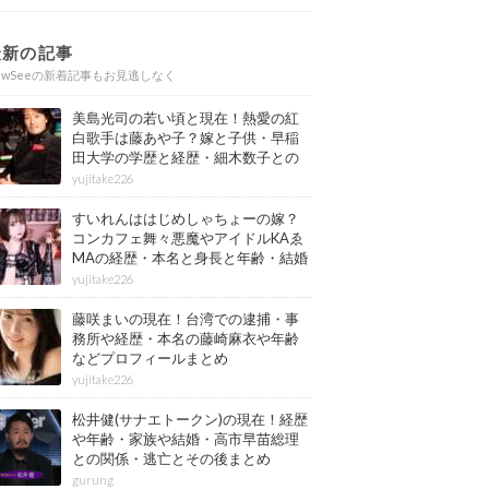
最新の記事
ewSeeの新着記事もお見逃しなく
美島光司の若い頃と現在！熱愛の紅
白歌手は藤あや子？嫁と子供・早稲
田大学の学歴と経歴・細木数子との
確執もまとめ
yujitake226
すいれんははじめしゃちょーの嫁？
コンカフェ舞々悪魔やアイドルKAゑ
MAの経歴・本名と身長と年齢・結婚
情報もまとめ
yujitake226
藤咲まいの現在！台湾での逮捕・事
務所や経歴・本名の藤崎麻衣や年齢
などプロフィールまとめ
yujitake226
松井健(サナエトークン)の現在！経歴
や年齢・家族や結婚・高市早苗総理
との関係・逃亡とその後まとめ
gurung