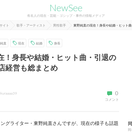
NewSee
有名人の現在・芸能・ゴシップ・事件の情報メディア
報サイト
歌手・アーティスト
男性歌手
東野純直の現在！身長や結婚・ヒット曲
純直
現在
結婚
身長
在！身長や結婚・ヒット曲・引退の
店経営も総まとめ
0
akuraaaa39
コメント
ソングライター・東野純直さんですが、現在の様子も話題
同