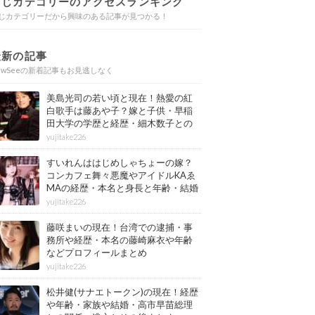
同じカテゴリーのアクセスランキング
じカテゴリーだから興味のある記事が見つかる！
最新の記事
ewSeeの新着記事もお見逃しなく
美島光司の若い頃と現在！熱愛の紅
白歌手は藤あや子？嫁と子供・早稲
田大学の学歴と経歴・細木数子との
確執もまとめ
yujitake226
すいれんははじめしゃちょーの嫁？
コンカフェ舞々悪魔やアイドルKAゑ
MAの経歴・本名と身長と年齢・結婚
情報もまとめ
yujitake226
藤咲まいの現在！台湾での逮捕・事
務所や経歴・本名の藤崎麻衣や年齢
などプロフィールまとめ
yujitake226
松井健(サナエトークン)の現在！経歴
や年齢・家族や結婚・高市早苗総理