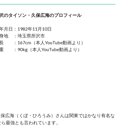
沢のタイソン・久保広海のプロフィール
年月日：1982年11月10日
身地 ：埼玉県所沢市
長 ：167cm（本人YouTube動画より）
重 ：90kg（本人YouTube動画より）
久保広海（くぼ・ひろうみ）さんは関東ではかなり有名な
なら最強とも言われています。