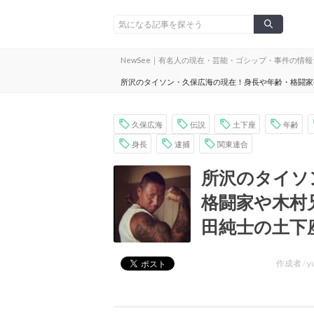
NewSee｜有名人の現在・芸能・ゴシップ・事件の情
所沢のタイソン・久保広海の現在！身長や年齢・格闘家
久保広海
伝説
土下座
年齢
身長
逮捕
関東連合
所沢のタイソ
格闘家や木村
田純士の土下
作成者 /
y