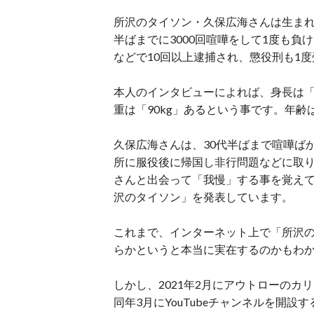
所沢のタイソン・久保広海さんは生まれ
半ばまでに3000回喧嘩をして1度も
などで10回以上逮捕され、懲役刑も1
本人のインタビューによれば、身長は「
重は「90kg」あるという事です。年齢は
久保広海さんは、30代半ばまで喧嘩ば
所に服役後に帰国し非行問題などに取り組
さんと出会って「我慢」する事を覚えて喧
沢のタイソン」を発表しています。
これまで、インターネット上で「所沢
らかというと本当に実在するのかもわ
しかし、2021年2月にアウトローの
同年3月にYouTubeチャンネルを開