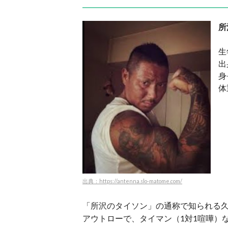
所
生
出
身
体
出典：https://antenna.slo-matome.com/
「所沢のタイソン」の通称で知られる
アウトローで、タイマン（1対1喧嘩）