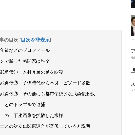
事の目次
[
目次を非表示
]
年齢などのプロフィール
過
ンで勝った格闘家は誰？
武勇伝① 木村兄弟の弟を瞬殺
武勇伝② 子供時代から不良エピソード多数
ス
武勇伝③ その他にも都市伝説的な武勇伝多数
士とのトラブルで逮捕
士の土下座画像を拡散した模様
士との対立に関東連合が関係していると説明