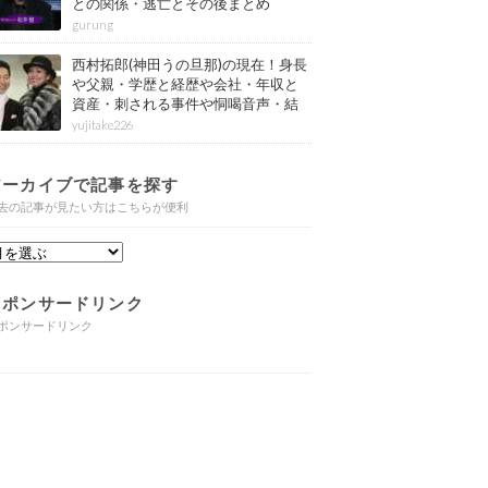
との関係・逃亡とその後まとめ
gurung
西村拓郎(神田うの旦那)の現在！身長
や父親・学歴と経歴や会社・年収と
資産・刺される事件や恫喝音声・結
婚と子供や自宅・脳梗塞の病気もま
yujitake226
とめ
アーカイブで記事を探す
去の記事が見たい方はこちらが便利
スポンサードリンク
ポンサードリンク