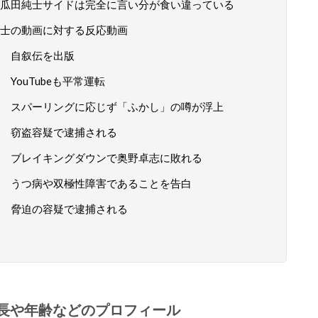
瓜田純士サイドは完全に言い分が食い違っている
士の動画に対する反応動画
 自叙伝を出版
YouTubeも平常運転
 スパーリングに応じず「ふかし」の噂が浮上
④ 窃盗容疑で逮捕される
⑤ ブレイキングダウンで奥野卓志に敗れる
⑥ うつ病や双極性障害であることを告白
⑦ 脅迫の容疑で逮捕される
長や年齢などのプロフィール