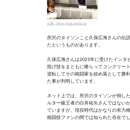
出典：https://stat.ameba.jp/
所沢のタイソンこと久保広海さんの伝
たというものがあります。
久保広海さんは2021年に受けたイン
投げ技をまともに喰らってコンクリー
逆転してその格闘家を絞め落として勝
た事が判明しています。
ネット上では、所沢のタイソンが倒した
ルター級王者の白井祐矢さんではない
ていますが、現役時代はかなりの有力格
格闘技ファンの間では知られた存在で