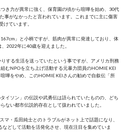
つき力が異常に強く、保育園の頃から喧嘩を始め、30代
負けた事がなかったと言われています。これまでに主に傷害
度受けています。
167cm」と小柄ですが、筋肉が異常に発達しており、体
、2022年に40歳を迎えました。
かりする生活を送っていたという事ですが、アメリカ刑務
むNPOを立ち上げ活動する元暴力団員のHOMIE KEI
嘩をやめ、このHOMIE KEIさんの勧めで自叙伝「所
のタイソン」の伝説や武勇伝は語られていたものの、どち
からない都市伝説的存在として扱われていました。
カリスマ・瓜田純士とのトラブルがネット上で話題になり、
設するなどして活動を活発化させ、現在注目を集めていま