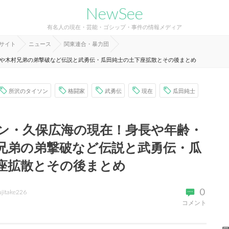
NewSee
有名人の現在・芸能・ゴシップ・事件の情報メディア
報サイト
ニュース
関東連合・暴力団
や木村兄弟の弟撃破など伝説と武勇伝・瓜田純士の土下座拡散とその後まとめ
所沢のタイソン
格闘家
武勇伝
現在
瓜田純士
ン・久保広海の現在！身長や年齢・
兄弟の弟撃破など伝説と武勇伝・瓜
座拡散とその後まとめ
0
ujitake226
コメント