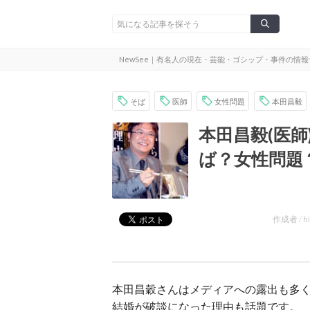
NewSee｜有名人の現在・芸能・ゴシップ・事件の情
そば
医師
女性問題
本田昌毅
本田昌毅(医
ば？女性問題
作成者 /
h
本田昌穀さんはメディアへの露出も多
結婚が破談になった理由も話題です。