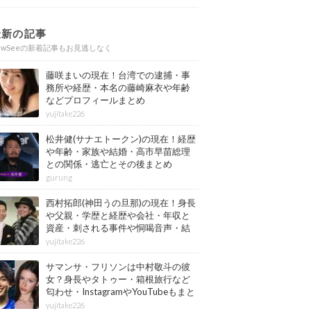
最新の記事
ewSeeの新着記事もお見逃しなく
藤咲まいの現在！台湾での逮捕・事
務所や経歴・本名の藤崎麻衣や年齢
などプロフィールまとめ
yujitake226
松井健(サナエトークン)の現在！経歴
や年齢・家族や結婚・高市早苗総理
との関係・逃亡とその後まとめ
gurung
西村拓郎(神田うの旦那)の現在！身長
や父親・学歴と経歴や会社・年収と
資産・刺される事件や恫喝音声・結
婚と子供や自宅・脳梗塞の病気もま
yujitake226
とめ
サマンサ・フリソンは中村敬斗の彼
女？身長やタトゥー・箱根旅行など
匂わせ・InstagramやYouTubeもまと
め
yujitake226