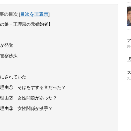
事の目次
[
目次を非表示
]
の娘・王理恵の元婚約者】
が発覚
過
警察沙汰
にされていた
ス
理由① そばをすする音だった？
理由② 女性問題があった？
理由③ 女性関係が派手？