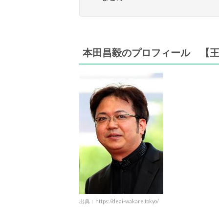
本田昌毅のプロフィール 【
出典：https://deai-wakare.tokyo/