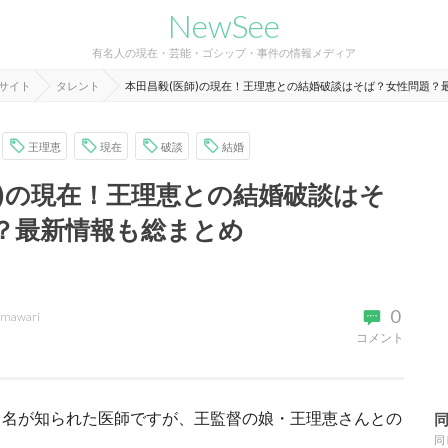
NewSee
有名人の現在・芸能・ゴシップ・事件の情報メディア
報サイト
タレント
本田昌毅(医師)の現在！王理恵との結婚破談はそば？女性問題？
王理恵
現在
破談
結婚
師)の現在！王理恵との結婚破談はそ
？最新情報も総まとめ
0
imawari
コメント
く名が知られた医師ですが、王監督の娘・王理恵さんとの
同