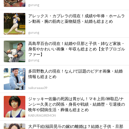
gurung
アレックス・カブレラの現在！成績や年俸・ホームラ
ン動画・腕の筋肉と薬物疑惑・結婚も総まとめ
gurung
高島早百合の現在！結婚や旦那と子供・姉など家族・
身長やかわいい画像・年収も総まとめ【女子プロゴル
ファー】
gurung
多田野数人の現在！なんJで話題のビデオ画像・結婚
情報も総まとめ
sakuraaaa39
ジャッキー佐藤の死因は胃がん！マキ上田/神取忍/ナ
ンシー久美との関係・身長や戦績・結婚歴・引退後の
晩年や闘病生活・葬儀も総まとめ
KABURAGIREMON
大戸千絵(福田晃斗の嫁)の離婚は？結婚と子供・旦那