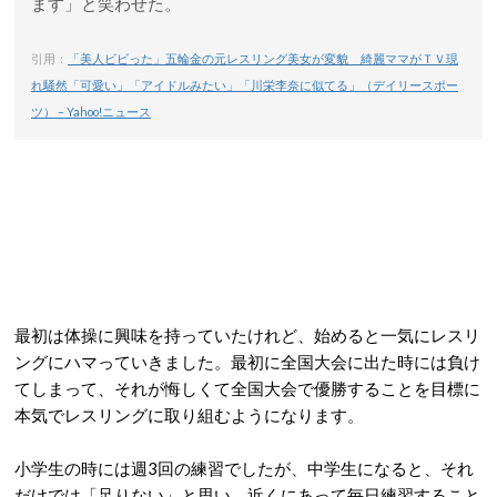
ます」と笑わせた。
引用：
「美人ビビった」五輪金の元レスリング美女が変貌 綺麗ママがＴＶ現
れ騒然「可愛い」「アイドルみたい」「川栄李奈に似てる」（デイリースポー
ツ） – Yahoo!ニュース
最初は体操に興味を持っていたけれど、始めると一気にレスリ
ングにハマっていきました。最初に全国大会に出た時には負け
てしまって、それが悔しくて全国大会で優勝することを目標に
本気でレスリングに取り組むようになります。
小学生の時には週3回の練習でしたが、中学生になると、それ
だけでは「足りない」と思い、近くにあって毎日練習すること