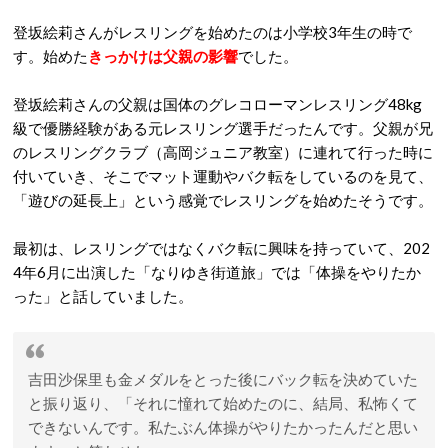
登坂絵莉さんがレスリングを始めたのは小学校3年生の時で
す。始めた
きっかけは父親の影響
でした。
登坂絵莉さんの父親は国体のグレコローマンレスリング48kg
級で優勝経験がある元レスリング選手だったんです。父親が兄
のレスリングクラブ（高岡ジュニア教室）に連れて行った時に
付いていき、そこでマット運動やバク転をしているのを見て、
「遊びの延長上」という感覚でレスリングを始めたそうです。
最初は、レスリングではなくバク転に興味を持っていて、202
4年6月に出演した「なりゆき街道旅」では「体操をやりたか
った」と話していました。
吉田沙保里も金メダルをとった後にバック転を決めていた
と振り返り、「それに憧れて始めたのに、結局、私怖くて
できないんです。私たぶん体操がやりたかったんだと思い