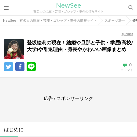
NewSee
有名人の現在・芸能・ゴシップ・事件の情報サイト
NewSee｜有名人の現在・芸能・ゴシップ・事件の情報サイト
スポーツ選手
登
gurung
登坂絵莉の現在！結婚や旦那と子供・学歴(高校/
大学)や引退理由・身長やかわいい画像まとめ
0
コメント
広告 / スポンサーリンク
はじめに