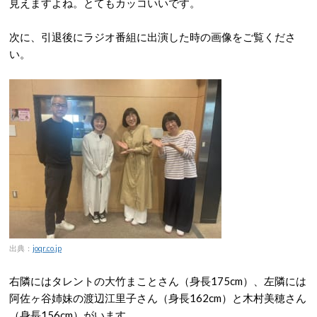
見えますよね。とてもカッコいいです。
次に、引退後にラジオ番組に出演した時の画像をご覧くださ
い。
出典：
joqr.co.jp
右隣にはタレントの大竹まことさん（身長175cm）、左隣には
阿佐ヶ谷姉妹の渡辺江里子さん（身長162cm）と木村美穂さん
（身長156cm）がいます。