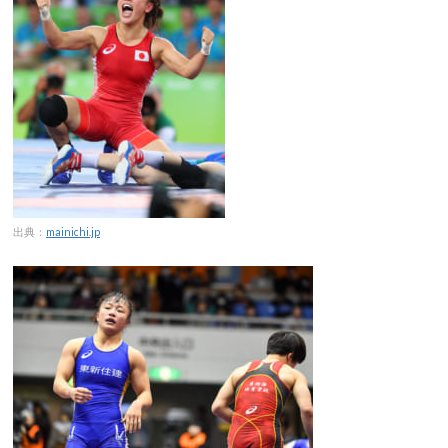
出典：
mainichi.jp