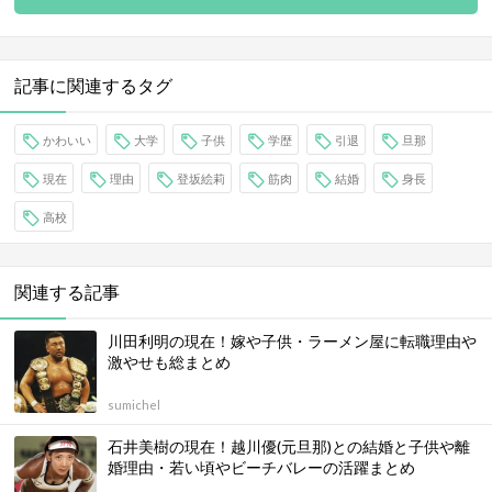
記事に関連するタグ
かわいい
大学
子供
学歴
引退
旦那
現在
理由
登坂絵莉
筋肉
結婚
身長
高校
関連する記事
川田利明の現在！嫁や子供・ラーメン屋に転職理由や
激やせも総まとめ
sumichel
石井美樹の現在！越川優(元旦那)との結婚と子供や離
婚理由・若い頃やビーチバレーの活躍まとめ