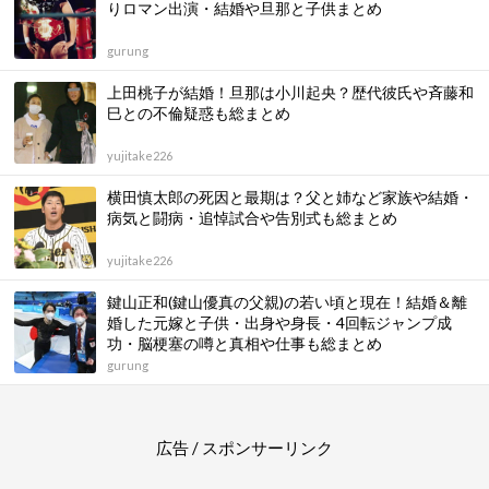
りロマン出演・結婚や旦那と子供まとめ
gurung
上田桃子が結婚！旦那は小川起央？歴代彼氏や斉藤和
巳との不倫疑惑も総まとめ
yujitake226
横田慎太郎の死因と最期は？父と姉など家族や結婚・
病気と闘病・追悼試合や告別式も総まとめ
yujitake226
鍵山正和(鍵山優真の父親)の若い頃と現在！結婚＆離
婚した元嫁と子供・出身や身長・4回転ジャンプ成
功・脳梗塞の噂と真相や仕事も総まとめ
gurung
広告 / スポンサーリンク