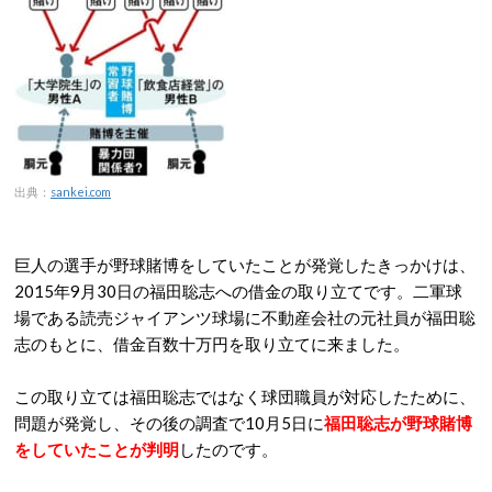
出典：
sankei.com
巨人の選手が野球賭博をしていたことが発覚したきっかけは、
2015年9月30日の福田聡志への借金の取り立てです。二軍球
場である読売ジャイアンツ球場に不動産会社の元社員が福田聡
志のもとに、借金百数十万円を取り立てに来ました。
この取り立ては福田聡志ではなく球団職員が対応したために、
問題が発覚し、その後の調査で10月5日に
福田聡志が野球賭博
をしていたことが判明
したのです。