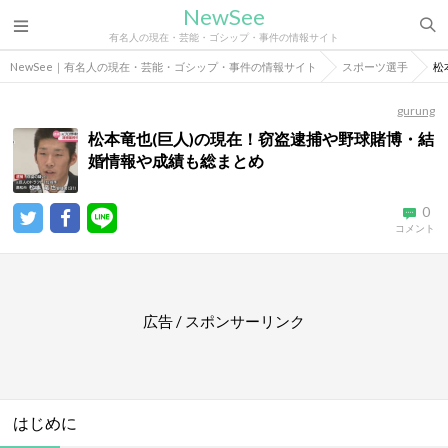
NewSee
有名人の現在・芸能・ゴシップ・事件の情報サイト
NewSee｜有名人の現在・芸能・ゴシップ・事件の情報サイト
スポーツ選手
松
gurung
松本竜也(巨人)の現在！窃盗逮捕や野球賭博・結
婚情報や成績も総まとめ
0
コメント
広告 / スポンサーリンク
はじめに