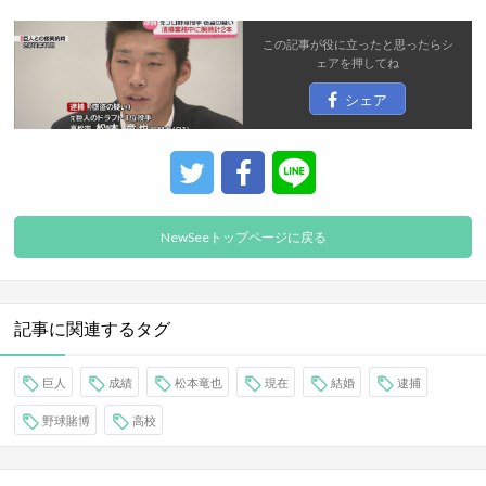
この記事が役に立ったと思ったら
シ
ェア
を押してね
シェア
NewSeeトップページに戻る
記事に関連するタグ
巨人
成績
松本竜也
現在
結婚
逮捕
野球賭博
高校