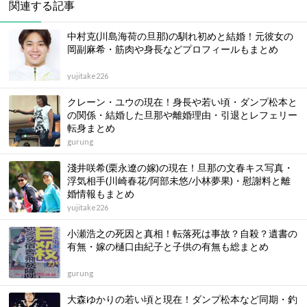
関連する記事
中村克(川島海荷の旦那)の馴れ初めと結婚！元彼女の
岡副麻希・筋肉や身長などプロフィールもまとめ
yujitake226
クレーン・ユウの現在！身長や若い頃・ダンプ松本と
の関係・結婚した旦那や離婚理由・引退とレフェリー
転身まとめ
gurung
淺井咲希(栗永遼の嫁)の現在！旦那の文春キス写真・
浮気相手(川崎春花/阿部未悠/小林夢果)・慰謝料と離
婚情報もまとめ
yujitake226
小瀬浩之の死因と真相！転落死は事故？自殺？遺書の
有無・嫁の樋口由紀子と子供の有無も総まとめ
gurung
大森ゆかりの若い頃と現在！ダンプ松本など同期・釣