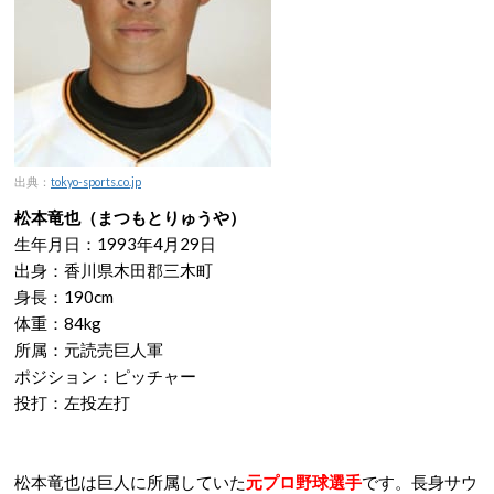
出典：
tokyo-sports.co.jp
松本竜也（まつもとりゅうや）
生年月日：1993年4月29日
出身：香川県木田郡三木町
身長：190cm
体重：84kg
所属：元読売巨人軍
ポジション：ピッチャー
投打：左投左打
松本竜也は巨人に所属していた
元プロ野球選手
です。長身サウ