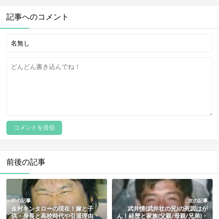
記事へのコメント
前後の記事
前の記事
次の記事
金村キンタローの現在！嫁と子
武井情(武井壮の兄)の死因はが
供・身長と高校時代や引退理由・
ん！経歴と家族(父親/母親/兄弟)・