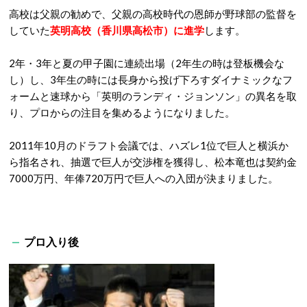
高校は父親の勧めで、父親の高校時代の恩師が野球部の監督を
していた
英明高校
（香川県高松市）に進学
します。
2年・3年と夏の甲子園に連続出場（2年生の時は登板機会な
し）し、3年生の時には長身から投げ下ろすダイナミックなフ
ォームと速球から「英明のランディ・ジョンソン」の異名を取
り、プロからの注目を集めるようになりました。
2011年10月のドラフト会議では、ハズレ1位で巨人と横浜か
ら指名され、抽選で巨人が交渉権を獲得し、松本竜也は契約金
7000万円、年俸720万円で巨人への入団が決まりました。
プロ入り後