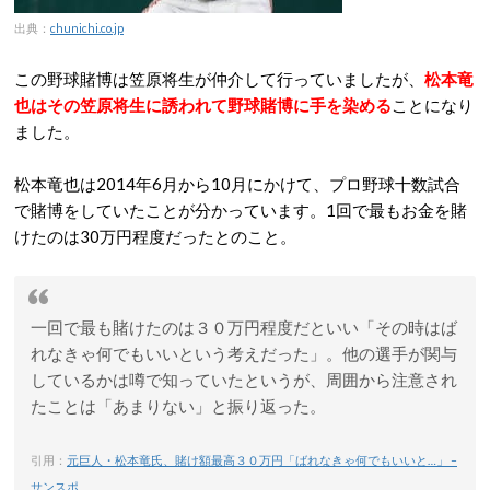
出典：
chunichi.co.jp
この野球賭博は笠原将生が仲介して行っていましたが、
松本竜
也はその笠原将生に誘われて野球賭博に手を染める
ことになり
ました。
松本竜也は2014年6月から10月にかけて、プロ野球十数試合
で賭博をしていたことが分かっています。1回で最もお金を賭
けたのは30万円程度だったとのこと。
一回で最も賭けたのは３０万円程度だといい「その時はば
れなきゃ何でもいいという考えだった」。他の選手が関与
しているかは噂で知っていたというが、周囲から注意され
たことは「あまりない」と振り返った。
引用：
元巨人・松本竜氏、賭け額最高３０万円「ばれなきゃ何でもいいと…」 –
サンスポ