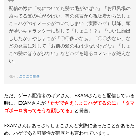
配信の際に「枕についてた髪の毛がやばい」「お風呂場の
落ちてる髪の毛がやばい」等の発言から視聴者からはしょ
こ＝ハゲのイメージがついてしまい（実際ハゲ）以降、頭
が薄いキャラクターに対して「しょこ！？」「ついに顔出
ししたか」やしょこが「〇〇多いなぁ」「〇〇少ない」な
どの発言に対して「お前の髪の毛は少ないけどな」「しょ
この髪のほうが少ない」などハゲを煽るコメントが絶えな
い。
引用：
ニコニコ動画
ただ、ゲーム配信者のギアさん、EXAMさんらと配信している
時に、EXAMさんが
「ただでさえしょこハゲてるのに」「タマ
ゴボーロ食ってそうな顔してる」
と発言。
EXAMさんはあっさりしょこさんと実際に会ったことがあるた
め、ハゲである可能性が濃厚とも言われています。