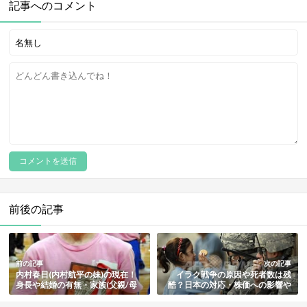
記事へのコメント
前後の記事
前の記事
次の記事
内村春日(内村航平の妹)の現在！
イラク戦争の原因や死者数は残
身長や結婚の有無・家族(父親/母
酷？日本の対応・株価への影響や
親/兄弟)・プロフィールも総まと
現在もわかりやすく徹底解説
め