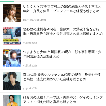
いとくとら(マヂラブ村上の嫁)の結婚と子供！本名と
年齢・身長と体重・プロフィールと経歴も総まとめ
KABURAGIREMON
恒心教の逮捕者や現在！藤原太一の爆破予告など犯
罪・唐澤貴洋弁護士と長谷川亮太の炎上騒動もまとめ
yujitake226
つまようじ少年(市川拓磨)の現在！顔や事件動画・少
年院出所後の活動まとめ
yujitake226
森山弘康(慶應シルキャン元代表)の現在！身長や中学
と高校・過去に勤めていた会社も総まとめ
yujitake226
けみおの現在！ハーフ説・両親や兄・ゲイのカミング
アウト・消えた噂と真相も総まとめ