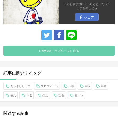
この記事が役に立ったと思ったら
シ
ェア
を押してね
シェア
NewSeeトップページに戻る
記事に関連するタグ
あっさりしょこ
プロフィール
大学
年収
年齢
彼女
本名
炎上
現在
顔バレ
関連する記事