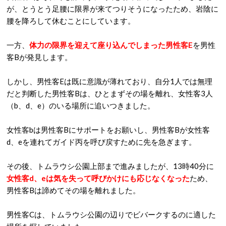
が、とうとう足腰に限界が来てつりそうになったため、岩陰に
腰を降ろして休むことにしています。
一方、
体力の限界を迎えて座り込んでしまった男性客E
を男性
客Bが発見します。
しかし、
男性客Eは既に意識が薄れており、自分1人では無理
だと判断した男性客Bは、ひとまずその場を離れ、女性客3人
（b、d、e）のいる場所に追いつきました。
女性客bは男性客Bにサポートをお願いし、男性客Bが女性客
d、eを連れてガイド丙を呼び戻すために先を急ぎます。
その後、トムラウシ公園上部まで進みましたが、13時40分に
女性客d、eは気を失って呼びかけにも応じなくなった
ため、
男性客Bは諦めてその場を離れました。
男性客Cは、トムラウシ公園の辺りでビバークするのに適した