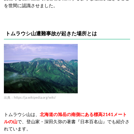
を世間に認識させました。
トムラウシ山遭難事故が起きた場所
とは
出典：https://ja.wikipedia.org/wiki/
トムラウシ山は、
北海道の旭岳の南側にある標高2141メート
ルの山
で、登山家・深田久弥の著書『日本百名山』でも紹介さ
れています。