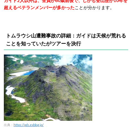
ガイド2人以外は、全員が60歳前後で、しかも登山歴が10年を
超えるベテランメンバーが多かった
ことが分かります。
トムラウシ山遭難事故の詳細：
ガイドは天候が荒れる
ことを知っていたがツアーを決行
出典：
https://pds.exblog.jp/