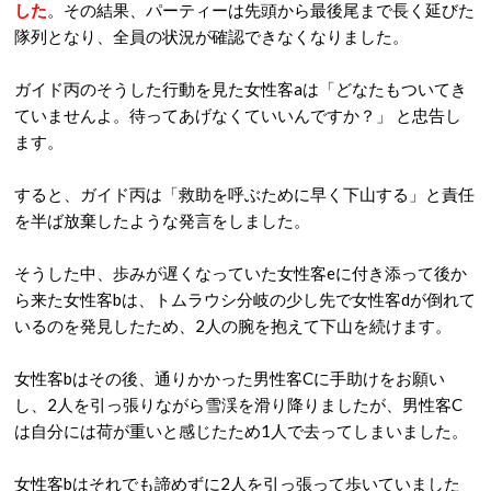
した
。その結果、パーティーは先頭から最後尾まで長く延びた
隊列となり、全員の状況が確認できなくなりました。
ガイド丙のそうした行動を見た女性客aは「どなたもついてき
ていませんよ。待ってあげなくていいんですか？」 と忠告し
ます。
すると、ガイド丙は「救助を呼ぶために早く下山する」と責任
を半ば放棄したような発言をしました。
そうした中、歩みが遅くなっていた女性客eに付き添って後か
ら来た女性客bは、トムラウシ分岐の少し先で女性客dが倒れて
いるのを発見したため、2人の腕を抱えて下山を続けます。
女性客bはその後、通りかかった男性客Cに手助けをお願い
し、2人を引っ張りながら雪渓を滑り降りましたが、男性客C
は自分には荷が重いと感じたため1人で去ってしまいました。
女性客bはそれでも諦めずに2人を引っ張って歩いていました