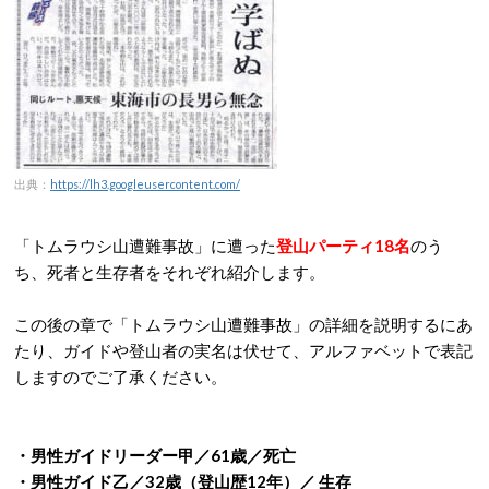
出典：
https://lh3.googleusercontent.com/
「トムラウシ山遭難事故」に遭った
登山パーティ18名
のう
ち、死者と生存者をそれぞれ紹介します。
この後の章で「トムラウシ山遭難事故」の詳細を説明するにあ
たり、ガイドや登山者の実名は伏せて、アルファベットで表記
しますのでご了承ください。
・男性ガイドリーダー甲／61歳／死亡
・男性ガイド乙／32歳（登山歴12年）／ 生存