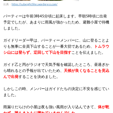
出典：
https://subeight.files.wordpress.com/
パーティーは午前3時45分頃に起床します。早朝5時頃に出発
予定でしたが、あまりに雨風が強かったため、避難小屋で待機
しました。
ガイドリーダー甲は、パーティーメンバーに、山に登ることよ
りも無事に全員下山することが一番大切であるため、
トムラウ
シ山には登らず、迂回して下山を目指す
ことを伝えました。
ガイド乙と丙がラジオで天気予報を確認したところ、昼過ぎか
ら晴れるとの予報が出ていたため、
天候が良くなることを見込
んで出発
することを決めました。
しかしこの時、メンバーはガイドたちの決定に不安を感じてい
ました。
雨漏りだらけの小屋は夜も強い風雨が入り込んできて、
体が乾
かず、誰もまともに寝れていませんでした
。