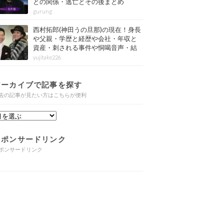
との関係・逃亡とその後まとめ
gurung
西村拓郎(神田うの旦那)の現在！身長
や父親・学歴と経歴や会社・年収と
資産・刺される事件や恫喝音声・結
婚と子供や自宅・脳梗塞の病気もま
yujitake226
とめ
アーカイブで記事を探す
去の記事が見たい方はこちらが便利
スポンサードリンク
ポンサードリンク