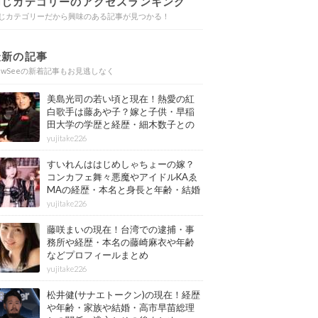
同じカテゴリーのアクセスランキング
じカテゴリーだから興味のある記事が見つかる！
最新の記事
ewSeeの新着記事もお見逃しなく
美島光司の若い頃と現在！熱愛の紅
白歌手は藤あや子？嫁と子供・早稲
田大学の学歴と経歴・細木数子との
確執もまとめ
yujitake226
すいれんははじめしゃちょーの嫁？
コンカフェ舞々悪魔やアイドルKAゑ
MAの経歴・本名と身長と年齢・結婚
情報もまとめ
yujitake226
藤咲まいの現在！台湾での逮捕・事
務所や経歴・本名の藤崎麻衣や年齢
などプロフィールまとめ
yujitake226
松井健(サナエトークン)の現在！経歴
や年齢・家族や結婚・高市早苗総理