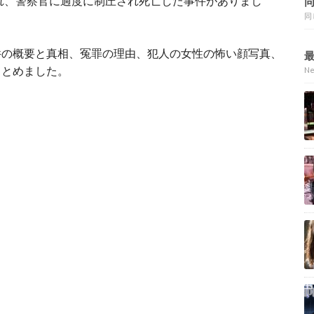
われ、警察官に過度に制圧され死亡した事件がありまし
同
件の概要と真相、冤罪の理由、犯人の女性の怖い顔写真、
まとめました。
N