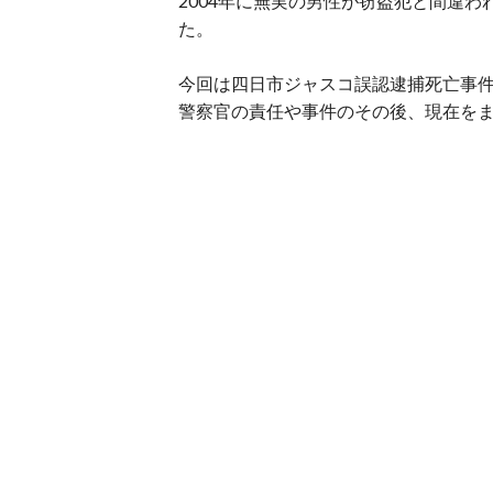
2004年に無実の男性が窃盗犯と間違
た。
今回は四日市ジャスコ誤認逮捕死亡事
警察官の責任や事件のその後、現在を