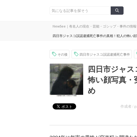
NewSee｜有名人の現在・芸能・ゴシップ・事件の情
四日市ジャスコ誤認逮捕死亡事件の真相！犯人の怖い顔
その後
四日市ジャスコ誤認逮捕死亡事件
四日市ジャス
怖い顔写真・
め
作成者 /
g