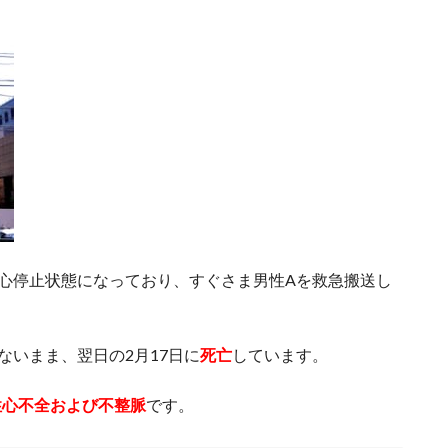
心停止状態になっており、すぐさま男性Aを救急搬送し
ないまま、翌日の2月17日に
死亡
しています。
性心不全および不整脈
です。