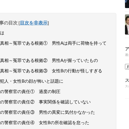
事の目次
[
目次を非表示
]
は
真相～冤罪である根拠① 男性Aは両手に荷物を持って
過
真相～冤罪である根拠② 男性Aが握っていたもの
真相～冤罪である根拠③ 女性Bの行動が怪しすぎる
犯人・女性Bの顔が怖いと話題に
ス
の警察官の責任① 過度の制圧
の警察官の責任② 事実関係を確認していない
の警察官の責任③ 男性の異変に気付かなかった
の警察官の責任④ 女性Bの所在確認を怠った