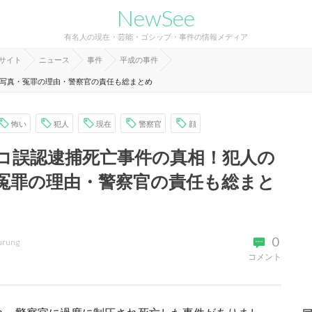
NewSee
有名人の現在・芸能・ゴシップ・事件の情報メディア
報サイト
ニュース
事件
平成の事件
写真・冤罪の理由・警察官の責任も総まとめ
怖い
犯人
現在
警察官
顔
コ誤認逮捕死亡事件の真相！犯人の
冤罪の理由・警察官の責任も総まと
0
urung
コメント