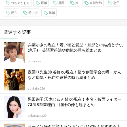
つちやかおり
再婚
原因
娘
布川敏和
息子
現在
若い頃
離婚
関連する記事
兵藤ゆきの現在！若い頃と髪型・旦那との結婚と子供
(息子)・英語習得法や病気の噂も総まとめ
himawari
夜回り先生(水谷修)の現在！指や創価学会の噂・がん
など病気・死亡や逮捕の嘘も総まとめ
yujitake226
黒田絢子(天木じゅん姉)の現在！本名・仮面ライダー
GIRLS卒業理由・姉妹の仲も総まとめ
sakuraaaa39
ラーメン好き芸能人ランキングTOP25！おすすめ店