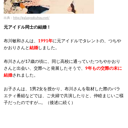
出典：
http://galaxysokuhou.net/
元アイドル同士の結婚！
布川敏和さんは、
1991年
に元アイドルでタレントの、つちや
かおりさんと
結婚
しました。
布川さんが17歳の頃に、同じ高校に通っていたつちやかおり
さんと出会い、交際へと発展したそうで、
9年もの交際の末に
結婚
されました。
お子さんは、1男2女を授かり、布川さんを取材した際のバラ
エティ番組などでは、ご夫婦で共演したりと、仲睦まじいご樣
子だったのですが…。（後述に続く）