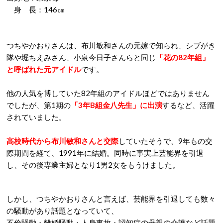
身 長：146㎝
つちやかおりさんは、布川敏和さんの元嫁で知られ、シブがき
隊や堀ちえみさん、小泉今日子さんらと同じ
「花の82年組」
と呼ばれた元アイドル
です。
他の人気を博していた82年組のアイドルほどではありません
でしたが、第1期の
「3年B組金八先生」に出演
するなど、活躍
されていました。
高校時代から布川敏和さんと交際
していたそうで、9年もの交
際期間を経て、1991年に結婚。同時に事実上芸能界を引退
し、その後専業主婦となり1男2女をもうけました。
しかし、つちやかおりさんと言えば、芸能界を引退しても数々
の騒動があり話題となっていて、
不倫騒動・離婚騒動・人身事故・認知症の母親の介護など話題