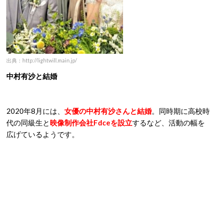
出典：http://lightwill.main.jp/
中村有沙と結婚
2020年8月には、
女優の中村有沙さんと結婚
。同時期に高校時
代の同級生と
映像制作会社Fdceを設立
するなど、活動の幅を
広げているようです。