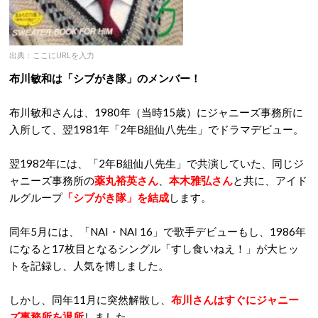
出典：ここにURLを入力
布川敏和は「シブがき隊」のメンバー！
布川敏和さんは、1980年（当時15歳）にジャニーズ事務所に
入所して、翌1981年「2年B組仙八先生」でドラマデビュー。
翌1982年には、「2年B組仙八先生」で共演していた、同じジ
ャニーズ事務所の
薬丸裕英
さん
、
本木雅弘
さん
と共に、アイド
ルグループ
「シブがき隊」を結成
します。
同年5月には、「NAI・NAI 16」で歌手デビューもし、1986年
になると17枚目となるシングル「すし食いねえ！」が大ヒッ
トを記録し、人気を博しました。
しかし、同年11月に突然解散し、
布川さんはすぐにジャニー
ズ事務所を退所
しました。