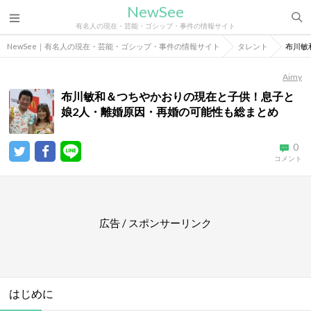
NewSee
有名人の現在・芸能・ゴシップ・事件の情報サイト
NewSee｜有名人の現在・芸能・ゴシップ・事件の情報サイト
タレント
布川敏
Aimy
布川敏和＆つちやかおりの現在と子供！息子と
娘2人・離婚原因・再婚の可能性も総まとめ
0
コメント
広告 / スポンサーリンク
はじめに