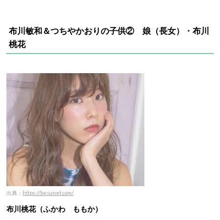
布川敏和＆つちやかおりの子供② 娘（長女）・布川
桃花
出典：
https://besunet.com/
布川桃花（ふかわ ももか）