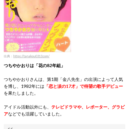
出典：
https://tanakou0313.com/
つちやかおりは「花の82年組」
つちやかおりさんは、第1期「金八先生」の出演によって人気
を博し、1982年には
「恋と涙の17才」で待望の歌手デビュー
を果たしました。
アイドル活動以外にも、
テレビドラマや、レポーター、グラビ
ア
などでも活躍していました。