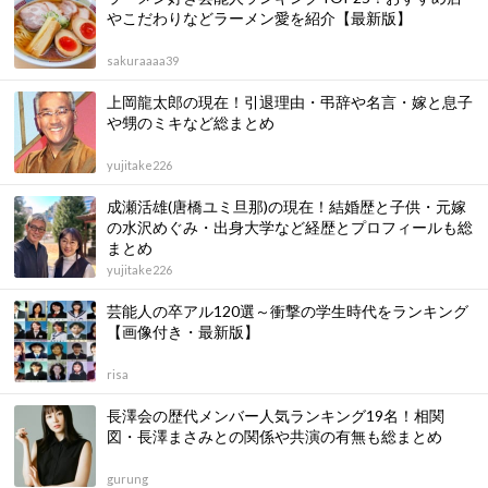
やこだわりなどラーメン愛を紹介【最新版】
sakuraaaa39
上岡龍太郎の現在！引退理由・弔辞や名言・嫁と息子
や甥のミキなど総まとめ
yujitake226
成瀬活雄(唐橋ユミ旦那)の現在！結婚歴と子供・元嫁
の水沢めぐみ・出身大学など経歴とプロフィールも総
まとめ
yujitake226
芸能人の卒アル120選～衝撃の学生時代をランキング
【画像付き・最新版】
risa
長澤会の歴代メンバー人気ランキング19名！相関
図・長澤まさみとの関係や共演の有無も総まとめ
gurung