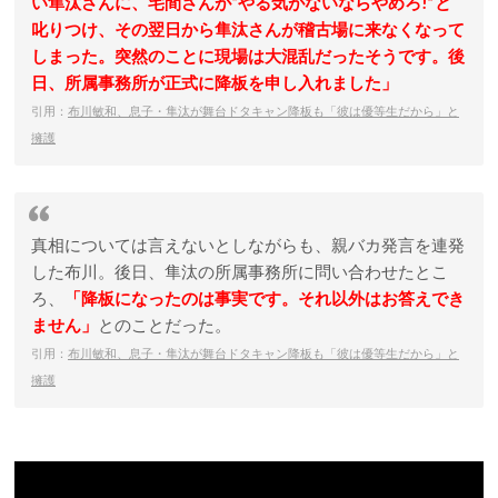
い隼汰さんに、宅間さんが“やる気がないならやめろ!”と
叱りつけ、その翌日から隼汰さんが稽古場に来なくなって
しまった。突然のことに現場は大混乱だったそうです。後
日、所属事務所が正式に降板を申し入れました」
引用：
布川敏和、息子・隼汰が舞台ドタキャン降板も「彼は優等生だから」と
擁護
真相については言えないとしながらも、親バカ発言を連発
した布川。後日、隼汰の所属事務所に問い合わせたとこ
ろ、
「降板になったのは事実です。それ以外はお答えでき
ません」
とのことだった。
引用：
布川敏和、息子・隼汰が舞台ドタキャン降板も「彼は優等生だから」と
擁護