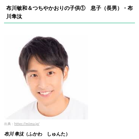
布川敏和＆つちやかおりの子供① 息子（長男）・布
川隼汰
出典：
https://miima.jp/
布川 隼汰
（ふかわ しゅんた）