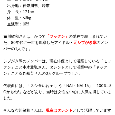
出身地：神奈川県川崎市
身 長：171cm
体 重：63kg
血液型：B型
布川敏和さんは、かつて
「フックン」
の愛称で親しまれてい
た、80年代に一世を風靡したアイドル・
元シブがき隊
のメン
バーの1人です。
シブがき隊のメンバーは、現在俳優として活躍している「モッ
クン」こと本木雅弘さん、タレントとして活躍中の「ヤック
ン」こと薬丸裕英さんの3人グループでした。
代表曲には、「スシ食いねェ!」や「NAI・NAI 16」「100%…S
Oかもね!」などがあり、当時は女性を中心に人気を博していま
した。
そんな布川敏和さんは、
現在はタレント
として活躍しています