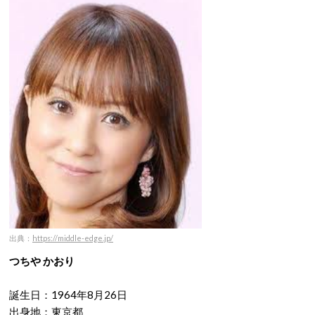
出典：
https://middle-edge.jp/
つちや かおり
誕生日：1964年8月26日
出身地：東京都