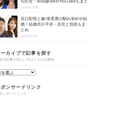
匂わせ・InstagramやYouTubeもまと
め
yujitake226
谷口彰悟と嫁/泉里香の馴れ初めや結
婚！結婚式や子供・自宅と別居もま
とめ
yujitake226
アーカイブで記事を探す
去の記事が見たい方はこちらが便利
スポンサードリンク
ポンサードリンク