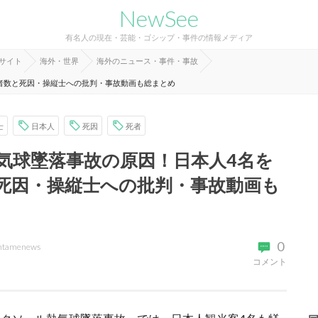
NewSee
有名人の現在・芸能・ゴシップ・事件の情報メディア
報サイト
海外・世界
海外のニュース・事件・事故
者数と死因・操縦士への批判・事故動画も総まとめ
士
日本人
死因
死者
気球墜落事故の原因！日本人4名を
死因・操縦士への批判・事故動画も
0
ntamenews
コメント