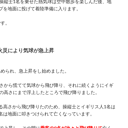
と操縦士1名を乗せた熱気球は空中散歩を楽しんだ後、地
プを地面に投げて着陸準備に入ります。
です。
火災により気球が急上昇
温められ、急上昇をし始めました。
高さから慌てて気球から飛び降り、
それに続くようにイギ
度の高さにまで浮上したところで飛び降りました。
る高さから飛び降りたのため、操縦士とイギリス人1名は
名は地面に叩きつけられて亡くなっています。
まで上昇し、その間に
乗客の8名が次々と飛び降りて
亡く