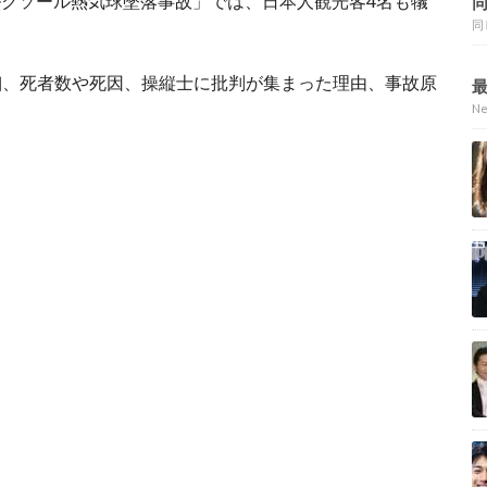
「ルクソール熱気球墜落事故」では、日本人観光客4名も犠
同
細、死者数や死因、操縦士に批判が集まった理由、事故原
N