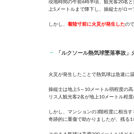
現地時間の午前6時半頃、観光客20名
上5メートルまで降下し、操縦士がロー
しかし、
着陸寸前に火災が発生した
の
「ルクソール熱気球墜落事故」
火災が発生したことで熱気球は急速に
操縦士は地上5～10メートル弱程度の
リス人観光客2名が地上10メートル程
しかし、マンションの3階程度に相当す
奇跡的に重傷で助かりましたが、残る1
そのまま気球は高度200メートルほど