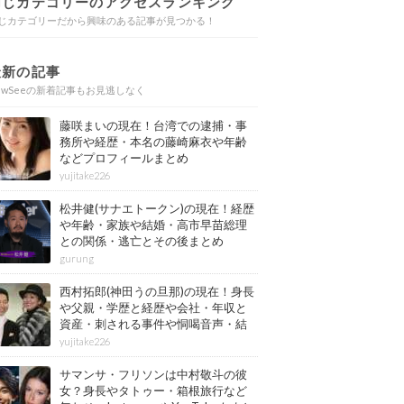
同じカテゴリーのアクセスランキング
じカテゴリーだから興味のある記事が見つかる！
最新の記事
ewSeeの新着記事もお見逃しなく
藤咲まいの現在！台湾での逮捕・事
務所や経歴・本名の藤崎麻衣や年齢
などプロフィールまとめ
yujitake226
松井健(サナエトークン)の現在！経歴
や年齢・家族や結婚・高市早苗総理
との関係・逃亡とその後まとめ
gurung
西村拓郎(神田うの旦那)の現在！身長
や父親・学歴と経歴や会社・年収と
資産・刺される事件や恫喝音声・結
婚と子供や自宅・脳梗塞の病気もま
yujitake226
とめ
サマンサ・フリソンは中村敬斗の彼
女？身長やタトゥー・箱根旅行など