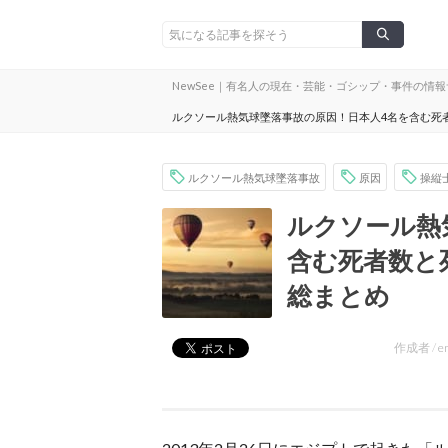
NewSee｜有名人の現在・芸能・ゴシップ・事件の情
ルクソール熱気球墜落事故の原因！日本人4名を含む死
ルクソール熱気球墜落事故
原因
操縦
ルクソール熱
含む死者数と
総まとめ
作成者 /
e