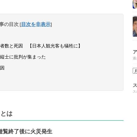
事の目次
[
目次を非表示
]
者数と死因 【日本人観光客も犠牲に】
縦士に批判が集まった
過
因
ス
」とは
遊覧終了後に火災発生