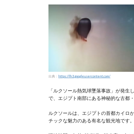
出典：
https://lh3.googleusercontent.com/
「ルクソール熱気球墜落事故」が発生
で、エジプト南部にある神秘的な古都
ルクソールは、エジプトの首都カイロか
チックな魅力のある有名な観光地です