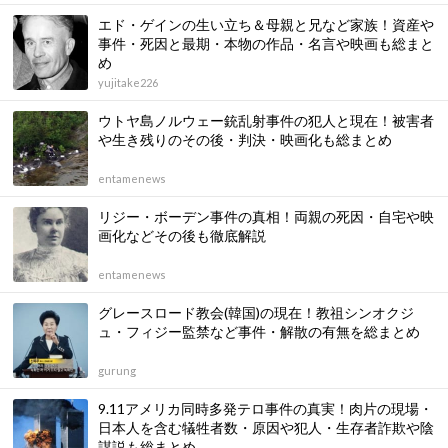
エド・ゲインの生い立ち＆母親と兄など家族！資産や
事件・死因と最期・本物の作品・名言や映画も総まと
め
yujitake226
ウトヤ島ノルウェー銃乱射事件の犯人と現在！被害者
や生き残りのその後・判決・映画化も総まとめ
entamenews
リジー・ボーデン事件の真相！両親の死因・自宅や映
画化などその後も徹底解説
entamenews
グレースロード教会(韓国)の現在！教祖シンオクジ
ュ・フィジー監禁など事件・解散の有無を総まとめ
gurung
9.11アメリカ同時多発テロ事件の真実！肉片の現場・
日本人を含む犠牲者数・原因や犯人・生存者詐欺や陰
謀説も総まとめ