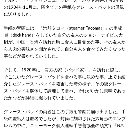
の1934年11月に、匿名でこの手紙をグレース・バッドの母親
に送りました。
手紙の冒頭には、「汽船タコマ（steamer Tacoma）」の甲板
員（deck hand）をしていた自分の友人のジョン・デイビス大
尉が、中国・香港を訪れた時に食人に目覚めた事、その友人か
ら人肉の美味さを聞かされて、自分も人を食べてみたくなった
事などが書かれていました。
そして、1928年に「貴方の家（バッド家）」を訪れた際に、
そこにいたグレース・バッドを食べる事に決めた事。上でも紹
介したグレース・バッドを殺害した時の様子。その後グレー
ス・バッドを解体して調理して食べ、それがいかに美味であっ
たかなどが詳細に綴られていました。
グレース・バッドの両親はこの手紙を警察に届け出ました。手
紙の差出人は匿名でしたが、封筒に刻印された六角形のエンブ
レムの中に、ニューヨーク個人運転手慈善協会の頭文字「N.Y.