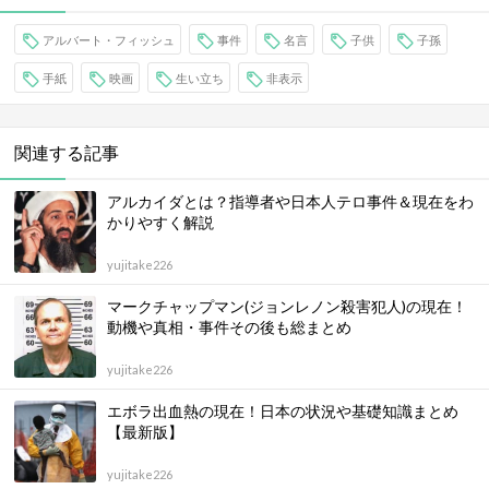
アルバート・フィッシュ
事件
名言
子供
子孫
手紙
映画
生い立ち
非表示
関連する記事
アルカイダとは？指導者や日本人テロ事件＆現在をわ
かりやすく解説
yujitake226
マークチャップマン(ジョンレノン殺害犯人)の現在！
動機や真相・事件その後も総まとめ
yujitake226
エボラ出血熱の現在！日本の状況や基礎知識まとめ
【最新版】
yujitake226