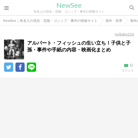
NewSee
有名人の現在・芸能・ゴシップ・事件の情報サイト
NewSee｜有名人の現在・芸能・ゴシップ・事件の情報サイト
海外・世界
海外
yujitake226
アルバート・フィッシュの生い立ち！子供と子
孫・事件や手紙の内容・映画化まとめ
0
コメント