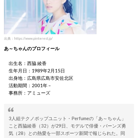
出典：https://www.pinterest.jp/
あ～ちゃんのプロフィール
出生名：西脇 綾香
生年月日：1989年2月15日
出身地：広島県広島市安佐北区
活動期間：2001年 –
事務所：アミューズ
3人組テクノポップユニット・Perfumeの「あ～ちゃん」
こと西脇綾香（32）が29日、モデルで俳優・バーンズ勇
気（28）との熱愛を一部スポーツ新聞で報じられた。同