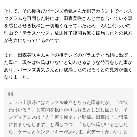
そして、その後再びバーンズ勇気さんが別アカウントでインス
タグラムを再開した時には、田森美咲さんと付き合っている事
を感じさせる投稿は一切無くなっていたため、2人は何らかの
理由で「テラスハウス」放送終了後間も無く破局したとの見方
が有力になっているのです。
また、田森美咲さんもその後テレビのバラエティ番組に出演し
た際に、現在は彼氏はいないと匂わせるような発言をした事が
あり、バーンズ勇気さんとは破局したのだろうとの見方が強く
なりました。
テラハ出演時にはカップル成立となった田森だが、「今彼
氏はいる？」と質問を投げかけられるとしばし固まり、イ
ンディアンスは「え？何？俺？」と動揺。田森は「ご想像
におまかせします」と濁しつつ、「もし彼氏がいるとした
ら、ケーキとケンタッキーがあれば。家デートがいい」と