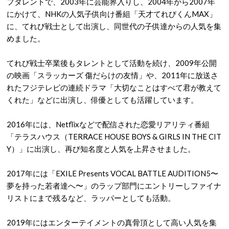
フタレントで、2003年に芸能界入りし、2004年から2007年
にかけて、NHKの人気子供向け番組「天才てれびくんMAX」
に、てれび戦士として出演し、同世代の子供達からの人気を集
めました。
てれび戦士卒業後もタレントとして活動を続け、2009年公開
の映画「スラッカーズ 傷だらけの友情」や、2011年に放送さ
れたフジテレビの連続ドラマ「大切なことはすべて君が教えて
くれた」などに出演し、俳優としても活躍しています。
2016年には、Netflixなどで配信された恋愛リアリティ番組
「テラスハウス（TERRACE HOUSE BOYS & GIRLS IN THE CIT
Y）」に出演し、再び知名度と人気を上昇させました。
2017年には「EXILE Presents VOCAL BATTLE AUDITION5〜
夢を持った若者達へ〜」のラップ部門にエントリーしファイナ
リストにまで残るなど、ラッパーとしても活動。
2019年にはエンターテイメントの真骨頂として高い人気を集