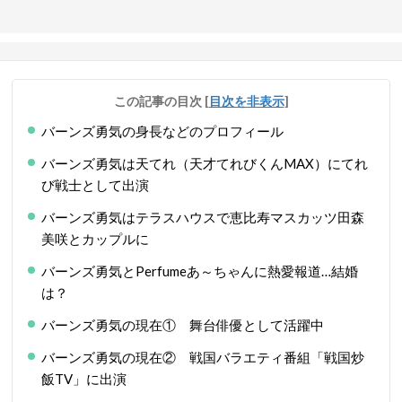
この記事の目次
[
目次を非表示
]
バーンズ勇気の身長などのプロフィール
バーンズ勇気は天てれ（天才てれびくんMAX）にてれ
び戦士として出演
バーンズ勇気はテラスハウスで恵比寿マスカッツ田森
美咲とカップルに
バーンズ勇気とPerfumeあ～ちゃんに熱愛報道…結婚
は？
バーンズ勇気の現在① 舞台俳優として活躍中
バーンズ勇気の現在② 戦国バラエティ番組「戦国炒
飯TV」に出演