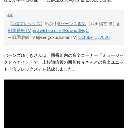
【
#信プレックス
】出演①
#バーンズ勇気
（武田信玄 役）
#
戦国炒飯TV
pic.twitter.com/4R6wno3HgC
— 戦国炒飯TV (@sengokuchahanTV)
October 5, 2020
バーンズゆうきさんは、同番組内の音楽コーナー「ミュージッ
クトゥナイト」で、上杉謙信役の西川俊介さんとの音楽ユニッ
ト「信プレックス」を結成しました。