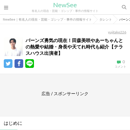
NewSee
有名人の現在・芸能・ゴシップ・事件の情報サイト
NewSee｜有名人の現在・芸能・ゴシップ・事件の情報サイト
タレント
バーン
yujitake226
バーンズ勇気の現在！田森美咲やあーちゃんと
の熱愛や結婚・身長や天てれ時代も紹介【テラ
スハウス出演者】
0
コメント
広告 / スポンサーリンク
はじめに