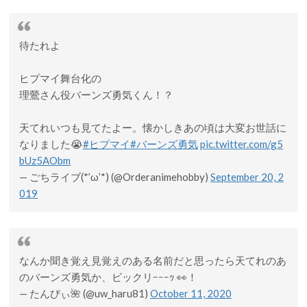
待たれよ
ヒプマイ舞台化の
理鶯さん役バーンズ勇気くん！？
天てれいつも見てたよー。懐かしきあの頃は大変お世話に
なりました😭
#ヒプマイ
#バーンズ勇気
pic.twitter.com/g5
bUz5AObm
— ごちライブ(*’ω’*) (@Orderanimehobby)
September 20, 2
019
なんか聞き覚え見覚えのある名前だと思ったら天てれのあ
のバーンズ勇気か、ビックリｰｰｰｯ 👀！
— たんびぃ🌺 (@uw_haru81)
October 11, 2020