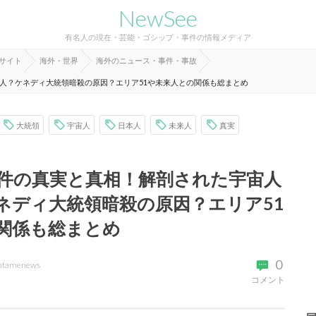
NewSee
有名人の現在・芸能・ゴシップ・事件の情報メディア
報サイト
海外・世界
海外のニュース・事件・事故
人？ケネディ大統領暗殺の原因？エリア51や未来人との関係も総まとめ
大統領
宇宙人
日本人
未来人
真実
件の真実と真相！解剖された宇宙人
ネディ大統領暗殺の原因？エリア51
関係も総まとめ
0
ntamenews
コメント