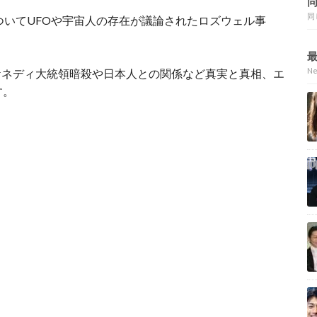
同
ついてUFOや宇宙人の存在が議論されたロズウェル事
N
ケネディ大統領暗殺や日本人との関係など真実と真相、エ
す。