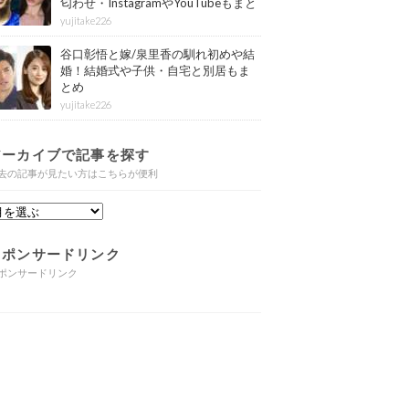
匂わせ・InstagramやYouTubeもまと
め
yujitake226
谷口彰悟と嫁/泉里香の馴れ初めや結
婚！結婚式や子供・自宅と別居もま
とめ
yujitake226
アーカイブで記事を探す
去の記事が見たい方はこちらが便利
スポンサードリンク
ポンサードリンク