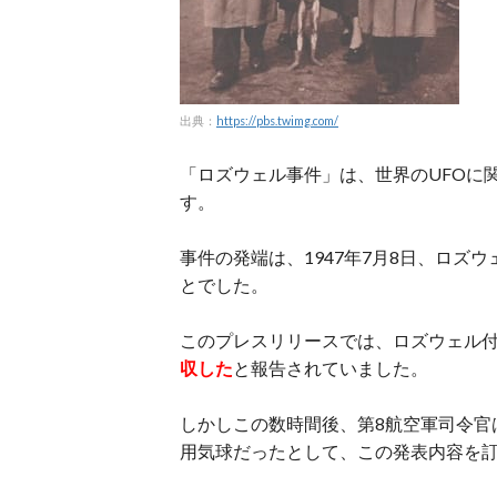
出典：
https://pbs.twimg.com/
「ロズウェル事件」は、世界のUFOに
す。
事件の発端は、1947年7月8日、ロ
とでした。
このプレスリリースでは、ロズウェル付
収した
と報告されていました。
しかしこの数時間後、第8航空軍司令官
用気球だったとして、この発表内容を