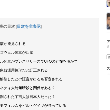
事の目次
[
目次を非表示
]
残骸が発見される
過
ズウェル陸軍が回収
ル陸軍がプレスリリースでUFOの存在を明かす
象観測用気球だと訂正される
ス
解剖したとの証言が出るも否定される
ケネディ大統領暗殺と関係がある？
剖された宇宙人は日本人だった？
要フィルムをビル・ゲイツが持っている