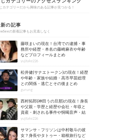
同じカテゴリーのアクセスランキング
じカテゴリーだから興味のある記事が見つかる！
最新の記事
ewSeeの新着記事もお見逃しなく
藤咲まいの現在！台湾での逮捕・事
務所や経歴・本名の藤崎麻衣や年齢
などプロフィールまとめ
yujitake226
松井健(サナエトークン)の現在！経歴
や年齢・家族や結婚・高市早苗総理
との関係・逃亡とその後まとめ
gurung
西村拓郎(神田うの旦那)の現在！身長
や父親・学歴と経歴や会社・年収と
資産・刺される事件や恫喝音声・結
婚と子供や自宅・脳梗塞の病気もま
yujitake226
とめ
サマンサ・フリソンは中村敬斗の彼
女？身長やタトゥー・箱根旅行など