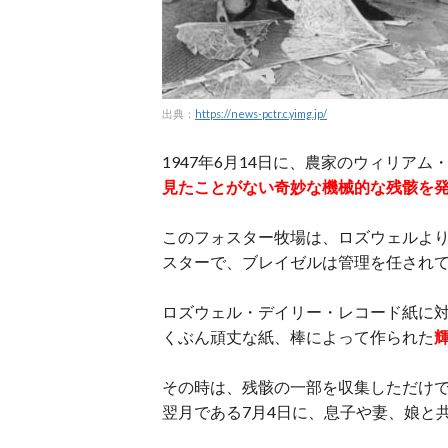
出典：
https://news-pctr.c.yimg.jp/
1947年6月14日に、農家のウィリア
見たことがない奇妙な機械的な残骸を
このフォスター牧場は、ロズウェルより
スターで、ブレイゼルは管理を任され
ロズウェル・デイリー・レコード紙に
くぶん頑丈な紙、棒によって作られた
その時は、残骸の一部を収集しただけで
翌月である7月4日に、息子や妻、娘と