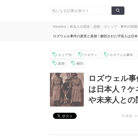
NewSee｜有名人の現在・芸能・ゴシップ・事件の情
ロズウェル事件の真実と真相！解剖された宇宙人は日本
エリア51
ケネディ
ロズウェル事件
真相
解剖
ロズウェル事
は日本人？ケ
や未来人との
作成者 /
e