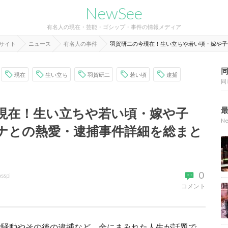
NewSee
有名人の現在・芸能・ゴシップ・事件の情報メディア
報サイト
ニュース
有名人の事件
羽賀研二の今現在！生い立ちや若い頃・嫁や子
現在
生い立ち
羽賀研二
若い頃
逮捕
同
現在！生い立ちや若い頃・嫁や子
N
ナとの熱愛・逮捕事件詳細を総まと
0
asspi
コメント
愛騒動やその後の逮捕など、金にまみれた人生が話題で