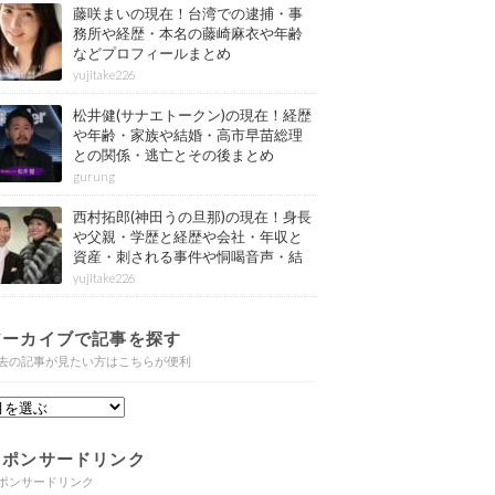
藤咲まいの現在！台湾での逮捕・事
務所や経歴・本名の藤崎麻衣や年齢
などプロフィールまとめ
yujitake226
松井健(サナエトークン)の現在！経歴
や年齢・家族や結婚・高市早苗総理
との関係・逃亡とその後まとめ
gurung
西村拓郎(神田うの旦那)の現在！身長
や父親・学歴と経歴や会社・年収と
資産・刺される事件や恫喝音声・結
婚と子供や自宅・脳梗塞の病気もま
yujitake226
とめ
アーカイブで記事を探す
去の記事が見たい方はこちらが便利
スポンサードリンク
ポンサードリンク