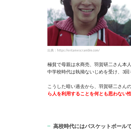
出典：https://entamescramble.com/
極貧で母親は水商売、羽賀研二さん本
中学校時代は執拗ないじめを受け、3回
こうした暗い過去から、羽賀研二さん
ら人を利用することを何とも思わない
高校時代にはバスケットボール