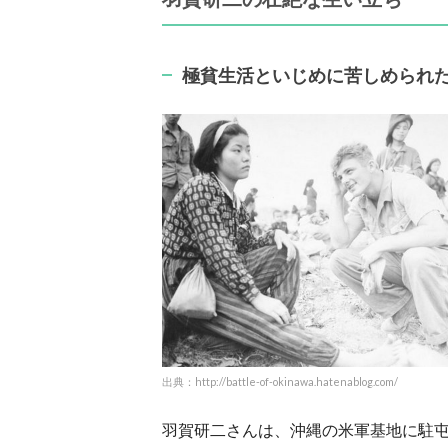
極貧生活といじめに苦しめられ
出典：http://battle-of-okinawa.hatenablog.com/
羽賀研二さんは、沖縄の米軍基地に駐