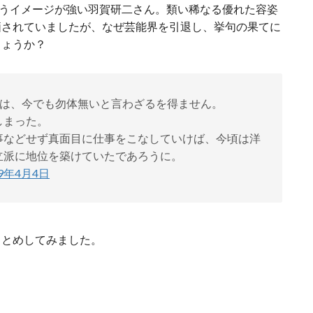
いうイメージが強い羽賀研二さん。類い稀なる優れた容姿
価されていましたが、なぜ芸能界を引退し、挙句の果てに
しょうか？
ては、今でも勿体無いと言わざるを得ません。
しまった。
事などせず真面目に仕事をこなしていけば、今頃は洋
立派に地位を築けていたであろうに。
19年4月4日
まとめしてみました。