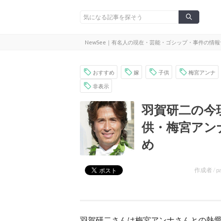
NewSee｜有名人の現在・芸能・ゴシップ・事件の情
おすすめ
嫁
子供
梅宮アンナ
非表示
羽賀研二の今
供・梅宮アン
め
作成者 /
p
羽賀研二さんは梅宮アンナさんとの熱