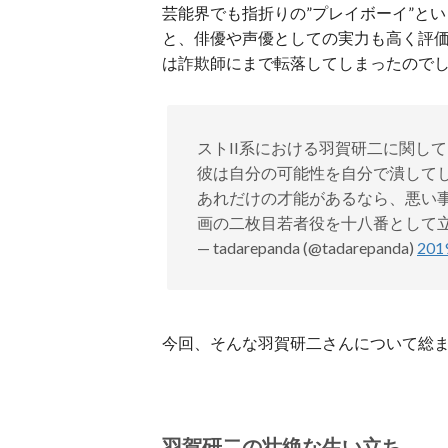
芸能界でも指折りの”プレイボーイ”と
と、俳優や声優としての実力も高く評
は詐欺師にまで転落してしまったので
ストII系における羽賀研二に関し
彼は自分の可能性を自分で潰して
あれだけの才能があるなら、悪い
画の二枚目若者役を十八番として
— tadarepanda (@tadarepanda)
20
今回、そんな羽賀研二さんについて総
羽賀研二の壮絶な生い立ち