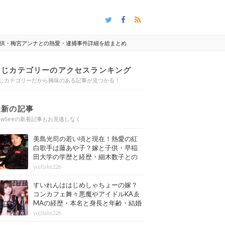
供・梅宮アンナとの熱愛・逮捕事件詳細を総まとめ
同じカテゴリーのアクセスランキング
じカテゴリーだから興味のある記事が見つかる！
最新の記事
ewSeeの新着記事もお見逃しなく
美島光司の若い頃と現在！熱愛の紅
白歌手は藤あや子？嫁と子供・早稲
田大学の学歴と経歴・細木数子との
確執もまとめ
yujitake226
すいれんははじめしゃちょーの嫁？
コンカフェ舞々悪魔やアイドルKAゑ
MAの経歴・本名と身長と年齢・結婚
情報もまとめ
yujitake226