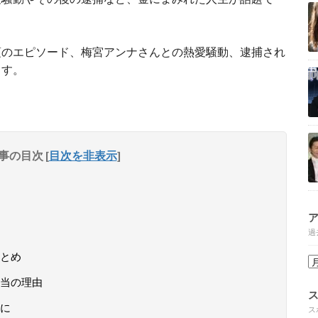
頃のエピソード、梅宮アンナさんとの熱愛騒動、逮捕され
ます。
事の目次
[
目次を非表示
]
過
とめ
当の理由
に
ス