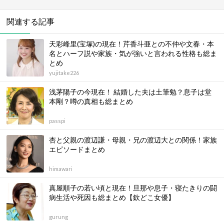
関連する記事
天彩峰里(宝塚)の現在！芹香斗亜との不仲や文春・本
名とハーフ説や家族・気が強いと言われる性格も総ま
とめ
yujitake226
浅茅陽子の今現在！ 結婚した夫は土筆勉？息子は堂
本剛？噂の真相も総まとめ
passpi
杏と父親の渡辺謙・母親・兄の渡辺大との関係！家族
エピソードまとめ
himawari
真屋順子の若い頃と現在！旦那や息子・寝たきりの闘
病生活や死因も総まとめ【欽どこ女優】
gurung