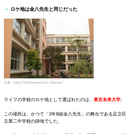
ロケ地は金八先生と同じだった
出典：http://1991farewell.air-nifty.com/
ライフの学校のロケ地として選ばれたのは、
東京未来大学
。
この場所は、かつて「3年B組金八先生」の舞台である足立区
立第二中学校の跡地でした。