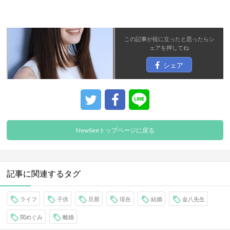
この記事が役に立ったと思ったら
シ
ェア
を押してね
シェア
NewSeeトップページに戻る
記事に関連するタグ
ライフ
子供
旦那
現在
結婚
金八先生
関めぐみ
離婚