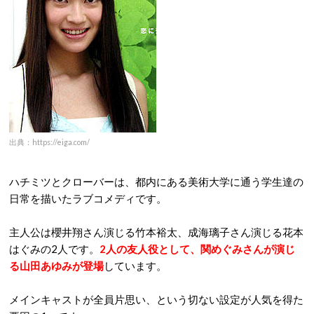
出典：https://eiga.com/
ハチミツとクローバーは、都内にある美術大学に通う学生達の
日常を描いたラブコメディです。
主人公は櫻井翔さん演じる竹本裕太、成海璃子さん演じる花本
はぐみの2人です。
2人の友人役として、関めぐみさんが演じ
る山田あゆみが登場
しています。
メインキャストが全員片思い、という切ない設定が人気を得た