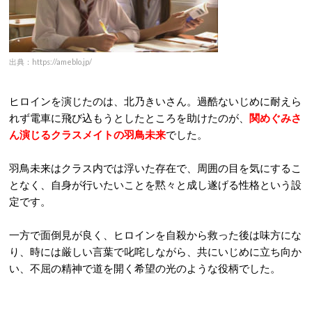
出典：https://ameblo.jp/
ヒロインを演じたのは、北乃きいさん。過酷ないじめに耐えら
れず電車に飛び込もうとしたところを助けたのが、
関めぐみさ
ん演じるクラスメイトの羽鳥未来
でした。
羽鳥未来はクラス内では浮いた存在で、周囲の目を気にするこ
となく、自身が行いたいことを黙々と成し遂げる性格という設
定です。
一方で面倒見が良く、ヒロインを自殺から救った後は味方にな
り、時には厳しい言葉で叱咤しながら、共にいじめに立ち向か
い、不屈の精神で道を開く希望の光のような役柄でした。