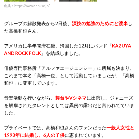
出典：https://www2.nhk.or.jp/
グループの解散発表から2日後、
演技の勉強のためにと渡米
し
た高橋和也さん。
アメリカに半年間滞在後、帰国した12月にバンド「
KAZUYA
AND ROCK FOLK
」を結成しました。
俳優専門事務所「アルファエージェンシー」に所属も決まり、
これまで本名「高橋一也」として活動していましたが、「高橋
和也」に変更しています。
音楽活動を行いながら、
舞台やVシネマ
に出演し、ジャニーズ
を解雇されたタレントとしては異例の露出だと言われてていま
した。
プライベートでは、高橋和也さんのファンだった
一般人女性と
1993年に結婚し、6人の子供
に恵まれています。