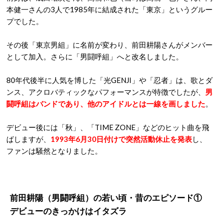
本健一さんの3人で1985年に結成された「東京」というグルー
プでした。
その後「東京男組」に名前が変わり、前田耕陽さんがメンバー
として加入。さらに「男闘呼組」へと改名しました。
80年代後半に人気を博した「光GENJI」や「忍者」は、歌とダ
ンス、アクロバティックなパフォーマンスが特徴でしたが、
男
闘呼組はバンドであり、他のアイドルとは一線を画しました
。
デビュー後には「秋」、「TIME ZONE」などのヒット曲を飛
ばしますが、
1993年6月30日付けで突然活動休止を発表
し、
ファンは騒然となりました。
前田耕陽（男闘呼組）の若い頃・昔のエピソード
①
デビューのきっかけはイタズラ