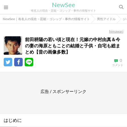
NewSee
有名人の現在・芸能・ゴシップ・事件の情報サイト
NewSee｜有名人の現在・芸能・ゴシップ・事件の情報サイト
男性アイドル
ジ
himawari
前田耕陽の若い頃と現在！元嫁の中村由真＆今
の妻の海原ともことの結婚と子供・自宅も総ま
とめ【昔の画像多数】
0
コメント
広告 / スポンサーリンク
はじめに