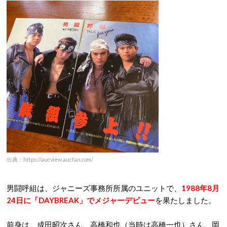
出典：https://aucview.aucfan.com/
男闘呼組は、ジャニーズ事務所所属のユニットで、
1988年8月
24日に「DAYBREAK」でメジャーデビュー
を果たしました。
前身は、成田昭次さん、高橋和也（当時は高橋一也）さん、岡