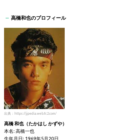
高橋和也のプロフィール
出典：https://jjpedia.web.fc2.com/
高橋 和也（たかはし かずや）
本名: 高橋一也
生年月日: 1969年5月20日