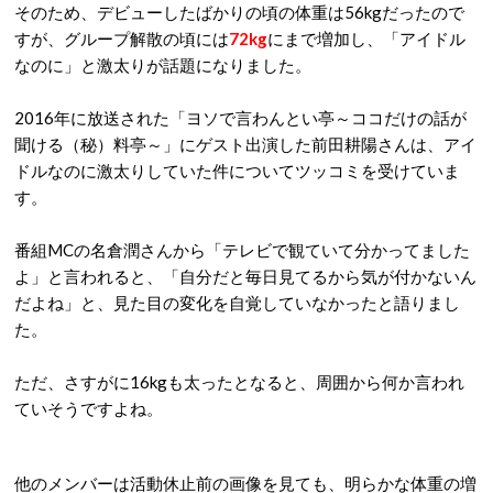
そのため、デビューしたばかりの頃の体重は56kgだったので
すが、グループ解散の頃には
72kg
にまで増加し、「アイドル
なのに」と激太りが話題になりました。
2016年に放送された「ヨソで言わんとい亭～ココだけの話が
聞ける（秘）料亭～」にゲスト出演した前田耕陽さんは、アイ
ドルなのに激太りしていた件についてツッコミを受けていま
す。
番組MCの名倉潤さんから「テレビで観ていて分かってました
よ」と言われると、「自分だと毎日見てるから気が付かないん
だよね」と、見た目の変化を自覚していなかったと語りまし
た。
ただ、さすがに16kgも太ったとなると、周囲から何か言われ
ていそうですよね。
他のメンバーは活動休止前の画像を見ても、明らかな体重の増