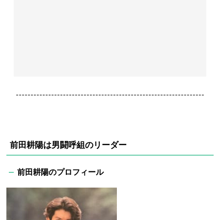
----------------------------------------------------------------
前田耕陽は男闘呼組のリーダー
前田耕陽のプロフィール