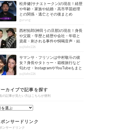
松井健(サナエトークン)の現在！経歴
や年齢・家族や結婚・高市早苗総理
との関係・逃亡とその後まとめ
gurung
西村拓郎(神田うの旦那)の現在！身長
や父親・学歴と経歴や会社・年収と
資産・刺される事件や恫喝音声・結
婚と子供や自宅・脳梗塞の病気もま
yujitake226
とめ
サマンサ・フリソンは中村敬斗の彼
女？身長やタトゥー・箱根旅行など
匂わせ・InstagramやYouTubeもまと
め
yujitake226
アーカイブで記事を探す
去の記事が見たい方はこちらが便利
スポンサードリンク
ポンサードリンク