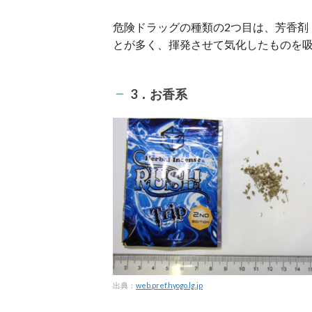
危険ドラッグの種類の2つ目は、芳香剤
とが多く、揮発させて気化したものを
3．お香系
出典：
web.pref.hyogo.lg.jp