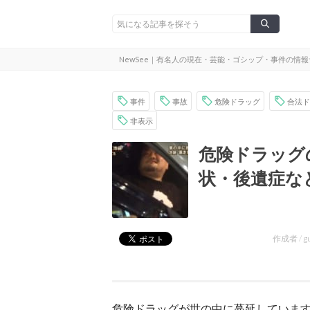
NewSee｜有名人の現在・芸能・ゴシップ・事件の情
事件
事故
危険ドラッグ
合法ド
非表示
危険ドラッグ
状・後遺症な
作成者 /
g
危険ドラッグが世の中に蔓延していま