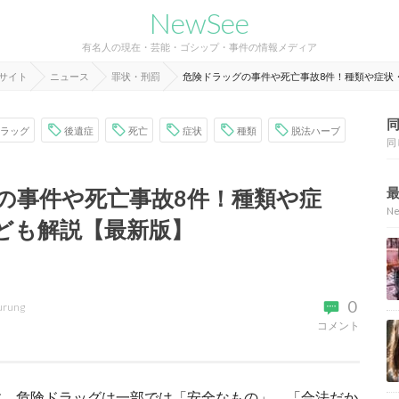
NewSee
有名人の現在・芸能・ゴシップ・事件の情報メディア
報サイト
ニュース
罪状・刑罰
危険ドラッグの事件や死亡事故8件！種類や症状
ラッグ
後遺症
死亡
症状
種類
脱法ハーブ
同
の事件や死亡事故8件！種類や症
N
ども解説【最新版】
0
urung
コメント
す。危険ドラッグは一部では「安全なもの」、「合法だか