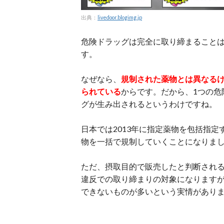
出典：
livedoor.blogimg.jp
危険ドラッグは完全に取り締まること
す。
なぜなら、
規制された薬物とは異なる
られている
からです。だから、1つの危
グが生み出されるというわけですね。
日本では2013年に指定薬物を包括指
物を一括で規制していくことになりま
ただ、摂取目的で販売したと判断され
違反での取り締まりの対象になります
できないものが多いという実情があり