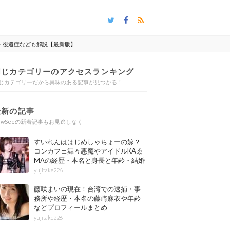
・後遺症なども解説【最新版】
同じカテゴリーのアクセスランキング
じカテゴリーだから興味のある記事が見つかる！
最新の記事
ewSeeの新着記事もお見逃しなく
すいれんははじめしゃちょーの嫁？
コンカフェ舞々悪魔やアイドルKAゑ
MAの経歴・本名と身長と年齢・結婚
情報もまとめ
yujitake226
藤咲まいの現在！台湾での逮捕・事
務所や経歴・本名の藤崎麻衣や年齢
などプロフィールまとめ
yujitake226