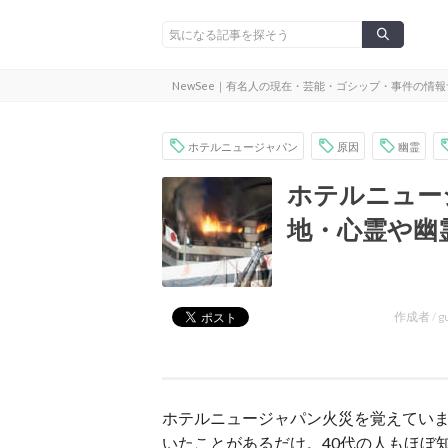
NewSee｜有名人の現在・芸能・ゴシップ・事件の情
ホテルニュージャパン
原因
幽霊
ホテルニュー
地・心霊や幽
作成者 /
g
ホテルニュージャパン火災を覚えていま
いたことがあるだけ。40代の人もほぼ