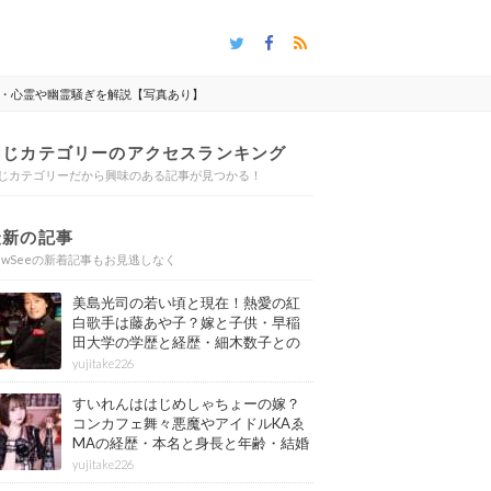
・心霊や幽霊騒ぎを解説【写真あり】
同じカテゴリーのアクセスランキング
じカテゴリーだから興味のある記事が見つかる！
最新の記事
ewSeeの新着記事もお見逃しなく
美島光司の若い頃と現在！熱愛の紅
白歌手は藤あや子？嫁と子供・早稲
田大学の学歴と経歴・細木数子との
確執もまとめ
yujitake226
すいれんははじめしゃちょーの嫁？
コンカフェ舞々悪魔やアイドルKAゑ
MAの経歴・本名と身長と年齢・結婚
情報もまとめ
yujitake226