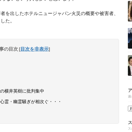
害者を出したホテルニュージャパン火災の概要や被害者、
ました。
事の目次
[
目次を非表示
]
の横井英樹に批判集中
過
心霊・幽霊騒ぎが相次ぐ・・・
ス