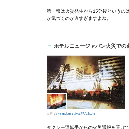
第一報は火災発生から15分後というの
が気づくのが遅すぎますよね。
ホテルニュージャパン火災での
出典：
ckinmokusei.blog77.fc2.com
タクシー運転手からの火災通報を受けて