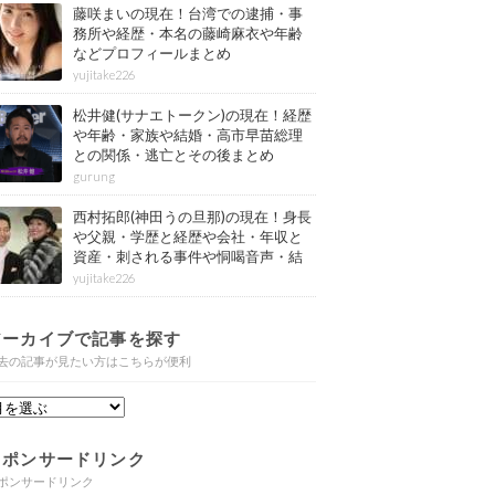
藤咲まいの現在！台湾での逮捕・事
務所や経歴・本名の藤崎麻衣や年齢
などプロフィールまとめ
yujitake226
松井健(サナエトークン)の現在！経歴
や年齢・家族や結婚・高市早苗総理
との関係・逃亡とその後まとめ
gurung
西村拓郎(神田うの旦那)の現在！身長
や父親・学歴と経歴や会社・年収と
資産・刺される事件や恫喝音声・結
婚と子供や自宅・脳梗塞の病気もま
yujitake226
とめ
アーカイブで記事を探す
去の記事が見たい方はこちらが便利
スポンサードリンク
ポンサードリンク