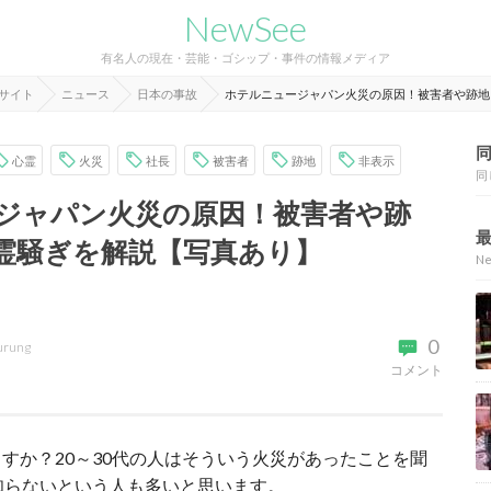
NewSee
有名人の現在・芸能・ゴシップ・事件の情報メディア
報サイト
ニュース
日本の事故
ホテルニュージャパン火災の原因！被害者や跡地
心霊
火災
社長
被害者
跡地
非表示
同
ジャパン火災の原因！被害者や跡
霊騒ぎを解説【写真あり】
N
0
urung
コメント
すか？20～30代の人はそういう火災があったことを聞
知らないという人も多いと思います。