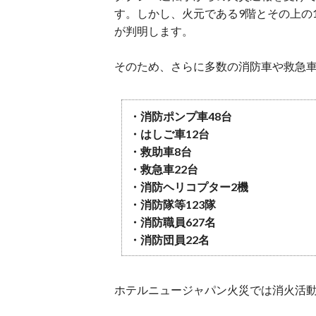
す。しかし、火元である9階とその上の
が判明します。
そのため、さらに多数の消防車や救急
・消防ポンプ車48台
・はしご車12台
・救助車8台
・救急車22台
・消防ヘリコプター2機
・消防隊等123隊
・消防職員627名
・消防団員22名
ホテルニュージャパン火災では消火活