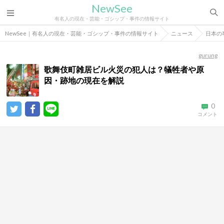
NewSee
有名人の現在・芸能・ゴシップ・事件の情報サイト
NewSee｜有名人の現在・芸能・ゴシップ・事件の情報サイト
ニュース
日本の
gurung
歌舞伎町雑居ビル火災の犯人は？犠牲者や原
因・跡地の現在を解説
0
コメント