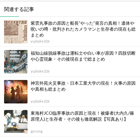
関連する記事
紫雲丸事故の原因と船長”やった”発言の真相！遺体や
呪いの噂・批判されたカメラマンと生存者の現在も総
まとめ
yujitake226
福知山線脱線事故は運転士や白い車が原因？四肢切断
や心霊現象・その後現在まで総まとめ
yujitake226
神宮外苑火災事故・日本工業大学の現在！火事の原因
や真相も総まとめ
yujitake226
東海村JCO臨界事故の原因と現在！被爆者(大内久/篠
原理人)と生存者・その後も徹底解説【写真あり】
gurung