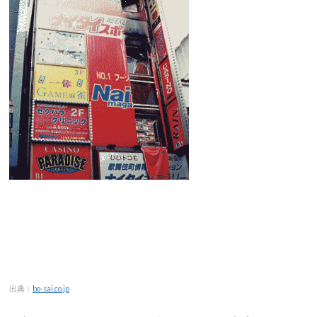
出典：
bo-sai.co.jp