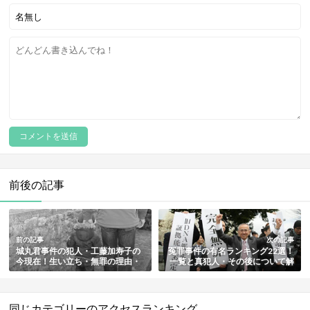
前後の記事
前の記事
次の記事
城丸君事件の犯人・工藤加寿子の
冤罪事件の有名ランキング22選！
今現在！生い立ち・無罪の理由・
一覧と真犯人・その後について解
判決などその後も総まとめ
説【最新版】
同じカテゴリーのアクセスランキング