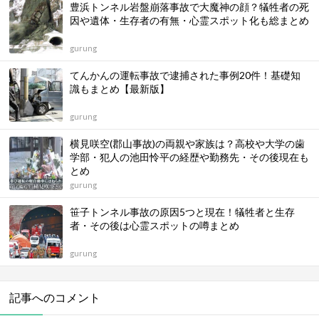
豊浜トンネル岩盤崩落事故で大魔神の顔？犠牲者の死
因や遺体・生存者の有無・心霊スポット化も総まとめ
gurung
てんかんの運転事故で逮捕された事例20件！基礎知
識もまとめ【最新版】
gurung
横見咲空(郡山事故)の両親や家族は？高校や大学の歯
学部・犯人の池田怜平の経歴や勤務先・その後現在も
とめ
gurung
笹子トンネル事故の原因5つと現在！犠牲者と生存
者・その後は心霊スポットの噂まとめ
gurung
記事へのコメント