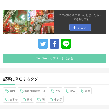
この記事が役に立ったと思ったら
シ
ェア
を押してね
シェア
NewSeeトップページに戻る
記事に関連するタグ
原因
歌舞伎町雑居ビル
火災
犯人
現在
被害者
跡地
闇
非表示